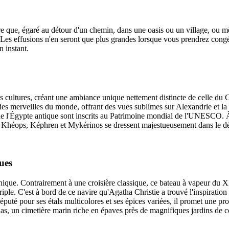
 rare que, égaré au détour d'un chemin, dans une oasis ou un village, o
t. Les effusions n'en seront que plus grandes lorsque vous prendrez con
n instant.
 cultures, créant une ambiance unique nettement distincte de celle du Cair
s merveilles du monde, offrant des vues sublimes sur Alexandrie et la
 de l'Égypte antique sont inscrits au Patrimoine mondial de l'UNESCO.
 Khéops, Képhren et Mykérinos se dressent majestueusement dans le dése
ues
ique. Contrairement à une croisière classique, ce bateau à vapeur du X
riple. C'est à bord de ce navire qu'Agatha Christie a trouvé l'inspirati
 Réputé pour ses étals multicolores et ses épices variées, il promet un
, un cimetière marin riche en épaves près de magnifiques jardins de cor