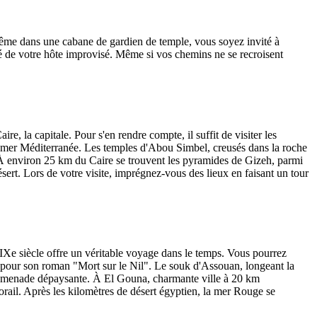
u même dans une cabane de gardien de temple, vous soyez invité à
gé de votre hôte improvisé. Même si vos chemins ne se recroisent
e, la capitale. Pour s'en rendre compte, il suffit de visiter les
 mer Méditerranée. Les temples d'Abou Simbel, creusés dans la roche
 À environ 25 km du Caire se trouvent les pyramides de Gizeh, parmi
rt. Lors de votre visite, imprégnez-vous des lieux en faisant un tour
IXe siècle offre un véritable voyage dans le temps. Vous pourrez
on pour son roman "Mort sur le Nil". Le souk d'Assouan, longeant la
e promenade dépaysante. À El Gouna, charmante ville à 20 km
ail. Après les kilomètres de désert égyptien, la mer Rouge se