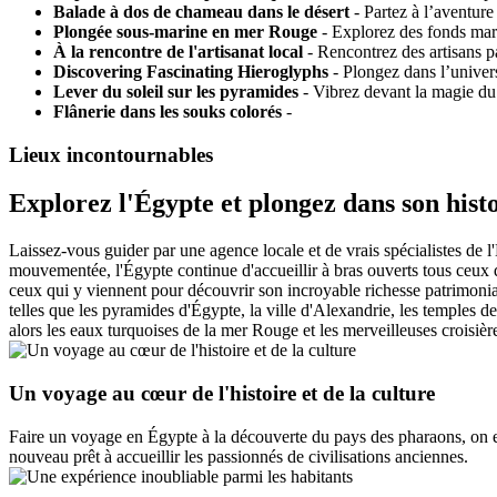
Balade à dos de chameau dans le désert
- Partez à l’aventur
Plongée sous-marine en mer Rouge
- Explorez des fonds mari
À la rencontre de l'artisanat local
- Rencontrez des artisans pa
Discovering Fascinating Hieroglyphs
- Plongez dans l’univers
Lever du soleil sur les pyramides
- Vibrez devant la magie du s
Flânerie dans les souks colorés
-
Lieux incontournables
Explorez l'Égypte et plongez dans son histo
Laissez-vous guider par une agence locale et de vrais spécialistes de l
mouvementée, l'Égypte continue d'accueillir à bras ouverts tous ceux qui
ceux qui y viennent pour découvrir son incroyable richesse patrimonia
telles que les pyramides d'Égypte, la ville d'Alexandrie, les temples 
alors les eaux turquoises de la mer Rouge et les merveilleuses croisière
Un voyage au cœur de l'histoire et de la culture
Faire un voyage en Égypte à la découverte du pays des pharaons, on en 
nouveau prêt à accueillir les passionnés de civilisations anciennes.