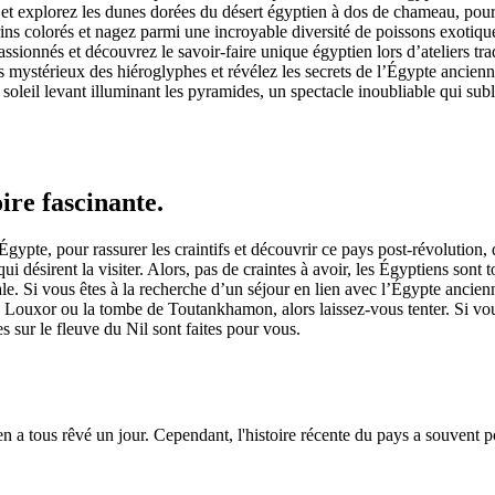
e et explorez les dunes dorées du désert égyptien à dos de chameau, pou
ns colorés et nagez parmi une incroyable diversité de poissons exotiqu
ssionnés et découvrez le savoir-faire unique égyptien lors d’ateliers tra
 mystérieux des hiéroglyphes et révélez les secrets de l’Égypte ancien
oleil levant illuminant les pyramides, un spectacle inoubliable qui subl
ire fascinante.
'Égypte, pour rassurer les craintifs et découvrir ce pays post-révolution
 désirent la visiter. Alors, pas de craintes à avoir, les Égyptiens sont t
le. Si vous êtes à la recherche d’un séjour en lien avec l’Égypte ancie
de Louxor ou la tombe de Toutankhamon, alors laissez-vous tenter. Si vo
s sur le fleuve du Nil sont faites pour vous.
a tous rêvé un jour. Cependant, l'histoire récente du pays a souvent po