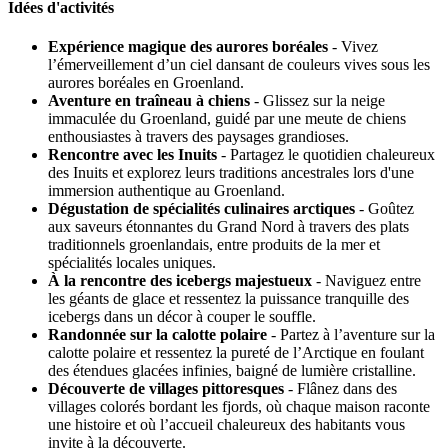
Idées d'activités
Expérience magique des aurores boréales
- Vivez
l’émerveillement d’un ciel dansant de couleurs vives sous les
aurores boréales en Groenland.
Aventure en traîneau à chiens
- Glissez sur la neige
immaculée du Groenland, guidé par une meute de chiens
enthousiastes à travers des paysages grandioses.
Rencontre avec les Inuits
- Partagez le quotidien chaleureux
des Inuits et explorez leurs traditions ancestrales lors d'une
immersion authentique au Groenland.
Dégustation de spécialités culinaires arctiques
- Goûtez
aux saveurs étonnantes du Grand Nord à travers des plats
traditionnels groenlandais, entre produits de la mer et
spécialités locales uniques.
À la rencontre des icebergs majestueux
- Naviguez entre
les géants de glace et ressentez la puissance tranquille des
icebergs dans un décor à couper le souffle.
Randonnée sur la calotte polaire
- Partez à l’aventure sur la
calotte polaire et ressentez la pureté de l’Arctique en foulant
des étendues glacées infinies, baigné de lumière cristalline.
Découverte de villages pittoresques
- Flânez dans des
villages colorés bordant les fjords, où chaque maison raconte
une histoire et où l’accueil chaleureux des habitants vous
invite à la découverte.