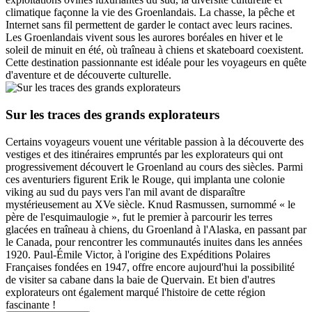
climatique façonne la vie des Groenlandais. La chasse, la pêche et
Internet sans fil permettent de garder le contact avec leurs racines.
Les Groenlandais vivent sous les aurores boréales en hiver et le
soleil de minuit en été, où traîneau à chiens et skateboard coexistent.
Cette destination passionnante est idéale pour les voyageurs en quête
d'aventure et de découverte culturelle.
Sur les traces des grands explorateurs
Certains voyageurs vouent une véritable passion à la découverte des
vestiges et des itinéraires empruntés par les explorateurs qui ont
progressivement découvert le Groenland au cours des siècles. Parmi
ces aventuriers figurent Erik le Rouge, qui implanta une colonie
viking au sud du pays vers l'an mil avant de disparaître
mystérieusement au XVe siècle. Knud Rasmussen, surnommé « le
père de l'esquimaulogie », fut le premier à parcourir les terres
glacées en traîneau à chiens, du Groenland à l'Alaska, en passant par
le Canada, pour rencontrer les communautés inuites dans les années
1920. Paul-Émile Victor, à l'origine des Expéditions Polaires
Françaises fondées en 1947, offre encore aujourd'hui la possibilité
de visiter sa cabane dans la baie de Quervain. Et bien d'autres
explorateurs ont également marqué l'histoire de cette région
fascinante !