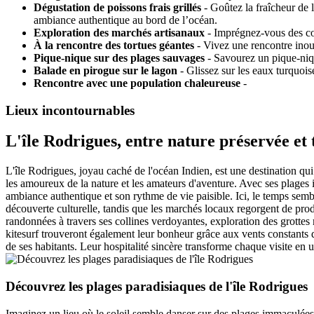
Dégustation de poissons frais grillés
- Goûtez la fraîcheur de 
ambiance authentique au bord de l’océan.
Exploration des marchés artisanaux
- Imprégnez-vous des cou
À la rencontre des tortues géantes
- Vivez une rencontre inoub
Pique-nique sur des plages sauvages
- Savourez un pique-niqu
Balade en pirogue sur le lagon
- Glissez sur les eaux turquois
Rencontre avec une population chaleureuse
-
Lieux incontournables
L'île Rodrigues, entre nature préservée et 
L'île Rodrigues, joyau caché de l'océan Indien, est une destination qu
les amoureux de la nature et les amateurs d'aventure. Avec ses plages 
ambiance authentique et son rythme de vie paisible. Ici, le temps semb
découverte culturelle, tandis que les marchés locaux regorgent de produ
randonnées à travers ses collines verdoyantes, exploration des grottes
kitesurf trouveront également leur bonheur grâce aux vents constants q
de ses habitants. Leur hospitalité sincère transforme chaque visite en
Découvrez les plages paradisiaques de l'île Rodrigues
Imaginez un lieu où le soleil semble danser sur des plages immaculées, 