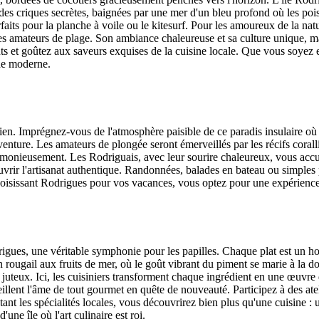
des criques secrètes, baignées par une mer d'un bleu profond où les poi
rfaits pour la planche à voile ou le kitesurf. Pour les amoureux de la 
les amateurs de plage. Son ambiance chaleureuse et sa culture unique, m
ants et goûtez aux saveurs exquises de la cuisine locale. Que vous soyez
de moderne.
ien. Imprégnez-vous de l'atmosphère paisible de ce paradis insulaire où l
aventure. Les amateurs de plongée seront émerveillés par les récifs corall
armonieusement. Les Rodriguais, avec leur sourire chaleureux, vous accuei
vrir l'artisanat authentique. Randonnées, balades en bateau ou simples 
oisissant Rodrigues pour vos vacances, vous optez pour une expérience 
rigues, une véritable symphonie pour les papilles. Chaque plat est un h
un rougail aux fruits de mer, où le goût vibrant du piment se marie à la
 juteux. Ici, les cuisiniers transforment chaque ingrédient en une œuvre 
llent l'âme de tout gourmet en quête de nouveauté. Participez à des ate
t les spécialités locales, vous découvrirez bien plus qu'une cuisine : u
une île où l'art culinaire est roi.