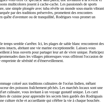
ssons multicolores jouent à cache-cache. Les passionnés de sports
nature, une simple plongée avec tuba révèle un monde sous-marin vibrant
arquée par des traditions préservées, promettent des rencontres
 en quête d'aventure ou de tranquillité, Rodrigues vous promet un
e temps semble s'arrêter. Ici, les plages de sable blanc rencontrent des
iens intacts, abritant une vie marine exceptionnelle. Laissez-vous
llent à bras ouverts pour partager leur art de vivre unique. Participez
promenades dans les villages pittoresques vous offriront l'occasion de
empreinte de sérénité et d'émerveillement.
ommage coloré aux traditions culinaires de l'océan Indien, mêlant
 douceur des poissons fraîchement pêchés. Les marchés locaux sont une
d'art culinaire, vous invitant à un voyage gustatif unique. Les carri
liers de cuisine pour apprendre les secrets bien gardés des Rodriguais
ne culture riche et accueillante qui célèbre la vie à chaque bouchée.