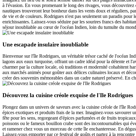
à l'évasion. En vous promenant le long des rivages, vous découvrirez 
nautiques trouveront leur bonheur dans les vents doux et réguliers, pa
de vie et de couleurs. Rodrigues n'est pas seulement un paradis pour 
enrichissantes. Laissez-vous séduire par les sourires francs des habit
séjour inoubliable au cœur de l'océan Indien, loin du tumulte du mon
Une escapade insulaire inoubliable
Bienvenue sur l'île Rodrigues, un véritable trésor caché de l'océan Ind
lagons aux eaux turquoise, offrant un cadre idéal pour la détente et l'
charmer par la culture locale, où traditions et modernité cohabitent h
aux marchés animés pour goûter aux délices culinaires locaux et décou
créer des souvenirs mémorables dans un cadre naturel préservé. En ch
Découvrez la cuisine créole exquise de l'Ile Rodrigues
Plongez dans un univers de saveurs avec la cuisine créole de l'île Rod
épices exotiques et produits frais de la mer. Imaginez-vous savourer 
fête pour les sens, regorgeant d'épices parfumées et de fruits tropicaux
poissons ou le fameux bouillon crabe sont des incontournables qui évei
et ramener chez vous un morceau de cette île enchanteresse. En dégustan
Laissez-vous emporter par ce festival de goûts et partez à la rencontre d'