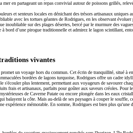
la mer en partageant un repas convivial autour de poissons grillés, rele
leurs et senteurs locales en dénichant des trésors artisanaux uniques 
liable avec les tortues géantes de Rodrigues, en les observant évoluer p
e inoubliable sur des plages désertes, bercé par le murmure des vagues 
e à bord d’une pirogue traditionnelle et admirez le lagon scintillant, en
traditions vivantes
i promet un voyage hors du commun. Cet écrin de tranquillité, situé à en
immaculées bordées de lagons turquoise, Rodrigues offre un cadre idylli
le s'écouler plus lentement, permettant aux voyageurs de savourer chaque
its frais et artisanaux, parfaits pour goûter aux saveurs créoles. Pour l
 mystérieuses de Caverne Patate ou encore plongée dans les eaux cristall
ui balayent la côte. Mais au-delà de ses paysages à couper le souffle, c
 une expérience mémorable. En somme, Rodrigues est bien plus qu'une desti
bordées de cocotiers gracieusement penchés vers l'horizon. L'île Rodrigu