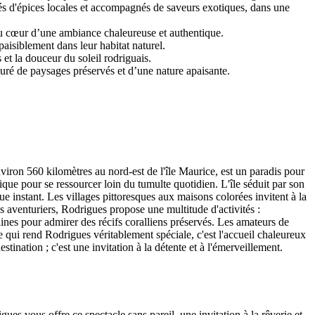
vés d'épices locales et accompagnés de saveurs exotiques, dans une
au cœur d’une ambiance chaleureuse et authentique.
aisiblement dans leur habitat naturel.
et la douceur du soleil rodriguais.
touré de paysages préservés et d’une nature apaisante.
viron 560 kilomètres au nord-est de l'île Maurice, est un paradis pour
que pour se ressourcer loin du tumulte quotidien. L'île séduit par son
 instant. Les villages pittoresques aux maisons colorées invitent à la
es aventuriers, Rodrigues propose une multitude d'activités :
ines pour admirer des récifs coralliens préservés. Les amateurs de
e qui rend Rodrigues véritablement spéciale, c'est l'accueil chaleureux
nation ; c'est une invitation à la détente et à l'émerveillement.
es vous offre ce spectacle sans pareil, une invitation à la rêverie et