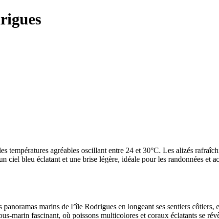
drigues
s températures agréables oscillant entre 24 et 30°C. Les alizés rafraîchis
un ciel bleu éclatant et une brise légère, idéale pour les randonnées et a
 panoramas marins de l’île Rodrigues en longeant ses sentiers côtiers, en
us-marin fascinant, où poissons multicolores et coraux éclatants se rév