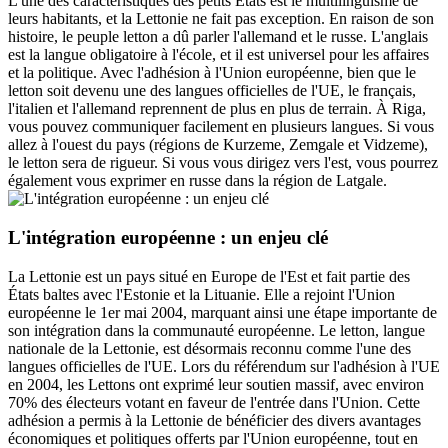
L'une des caractéristiques des petits États est le multilinguisme de
leurs habitants, et la Lettonie ne fait pas exception. En raison de son
histoire, le peuple letton a dû parler l'allemand et le russe. L'anglais
est la langue obligatoire à l'école, et il est universel pour les affaires
et la politique. Avec l'adhésion à l'Union européenne, bien que le
letton soit devenu une des langues officielles de l'UE, le français,
l'italien et l'allemand reprennent de plus en plus de terrain. À Riga,
vous pouvez communiquer facilement en plusieurs langues. Si vous
allez à l'ouest du pays (régions de Kurzeme, Zemgale et Vidzeme),
le letton sera de rigueur. Si vous vous dirigez vers l'est, vous pourrez
également vous exprimer en russe dans la région de Latgale.
L'intégration européenne : un enjeu clé
La Lettonie est un pays situé en Europe de l'Est et fait partie des
États baltes avec l'Estonie et la Lituanie. Elle a rejoint l'Union
européenne le 1er mai 2004, marquant ainsi une étape importante de
son intégration dans la communauté européenne. Le letton, langue
nationale de la Lettonie, est désormais reconnu comme l'une des
langues officielles de l'UE. Lors du référendum sur l'adhésion à l'UE
en 2004, les Lettons ont exprimé leur soutien massif, avec environ
70% des électeurs votant en faveur de l'entrée dans l'Union. Cette
adhésion a permis à la Lettonie de bénéficier des divers avantages
économiques et politiques offerts par l'Union européenne, tout en