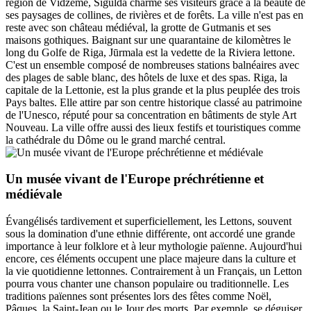
région de Vidzeme, Sigulda charme ses visiteurs grâce à la beauté de
ses paysages de collines, de rivières et de forêts. La ville n'est pas en
reste avec son château médiéval, la grotte de Gutmanis et ses
maisons gothiques. Baignant sur une quarantaine de kilomètres le
long du Golfe de Riga, Jūrmala est la vedette de la Riviera lettone.
C'est un ensemble composé de nombreuses stations balnéaires avec
des plages de sable blanc, des hôtels de luxe et des spas. Riga, la
capitale de la Lettonie, est la plus grande et la plus peuplée des trois
Pays baltes. Elle attire par son centre historique classé au patrimoine
de l'Unesco, réputé pour sa concentration en bâtiments de style Art
Nouveau. La ville offre aussi des lieux festifs et touristiques comme
la cathédrale du Dôme ou le grand marché central.
Un musée vivant de l'Europe préchrétienne et
médiévale
Évangélisés tardivement et superficiellement, les Lettons, souvent
sous la domination d'une ethnie différente, ont accordé une grande
importance à leur folklore et à leur mythologie païenne. Aujourd'hui
encore, ces éléments occupent une place majeure dans la culture et
la vie quotidienne lettonnes. Contrairement à un Français, un Letton
pourra vous chanter une chanson populaire ou traditionnelle. Les
traditions païennes sont présentes lors des fêtes comme Noël,
Pâques, la Saint-Jean ou le Jour des morts. Par exemple, se déguiser