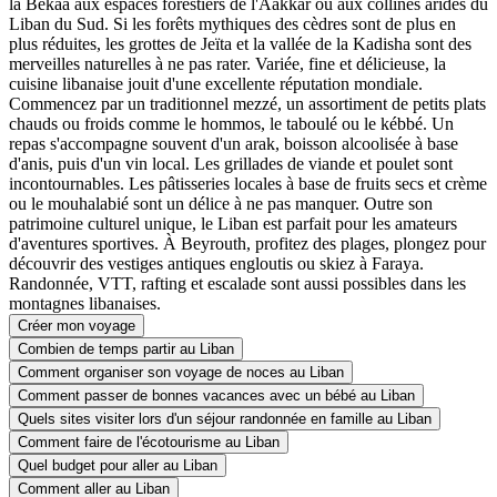
la Bekaa aux espaces forestiers de l'Aakkar ou aux collines arides du
Liban du Sud. Si les forêts mythiques des cèdres sont de plus en
plus réduites, les grottes de Jeïta et la vallée de la Kadisha sont des
merveilles naturelles à ne pas rater. Variée, fine et délicieuse, la
cuisine libanaise jouit d'une excellente réputation mondiale.
Commencez par un traditionnel mezzé, un assortiment de petits plats
chauds ou froids comme le hommos, le taboulé ou le kébbé. Un
repas s'accompagne souvent d'un arak, boisson alcoolisée à base
d'anis, puis d'un vin local. Les grillades de viande et poulet sont
incontournables. Les pâtisseries locales à base de fruits secs et crème
ou le mouhalabié sont un délice à ne pas manquer. Outre son
patrimoine culturel unique, le Liban est parfait pour les amateurs
d'aventures sportives. À Beyrouth, profitez des plages, plongez pour
découvrir des vestiges antiques engloutis ou skiez à Faraya.
Randonnée, VTT, rafting et escalade sont aussi possibles dans les
montagnes libanaises.
Créer mon voyage
Combien de temps partir au Liban
Comment organiser son voyage de noces au Liban
Comment passer de bonnes vacances avec un bébé au Liban
Quels sites visiter lors d'un séjour randonnée en famille au Liban
Comment faire de l'écotourisme au Liban
Quel budget pour aller au Liban
Comment aller au Liban