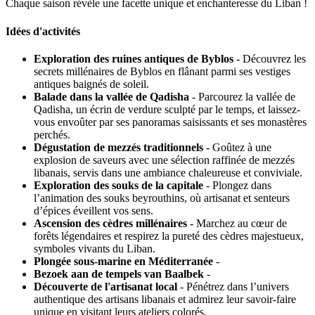
Chaque saison révèle une facette unique et enchanteresse du Liban !
Idées d'activités
Exploration des ruines antiques de Byblos
- Découvrez les
secrets millénaires de Byblos en flânant parmi ses vestiges
antiques baignés de soleil.
Balade dans la vallée de Qadisha
- Parcourez la vallée de
Qadisha, un écrin de verdure sculpté par le temps, et laissez-
vous envoûter par ses panoramas saisissants et ses monastères
perchés.
Dégustation de mezzés traditionnels
- Goûtez à une
explosion de saveurs avec une sélection raffinée de mezzés
libanais, servis dans une ambiance chaleureuse et conviviale.
Exploration des souks de la capitale
- Plongez dans
l’animation des souks beyrouthins, où artisanat et senteurs
d’épices éveillent vos sens.
Ascension des cèdres millénaires
- Marchez au cœur de
forêts légendaires et respirez la pureté des cèdres majestueux,
symboles vivants du Liban.
Plongée sous-marine en Méditerranée
-
Bezoek aan de tempels van Baalbek
-
Découverte de l'artisanat local
- Pénétrez dans l’univers
authentique des artisans libanais et admirez leur savoir-faire
unique en visitant leurs ateliers colorés.