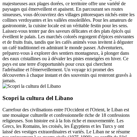
majestueuses aux plages dorées, ce territoire offre une variété de
paysages qui émerveillent et apaisent. En parcourant ses routes
sinueuses, vous découvrirez des villages pittoresques nichés entre les
collines verdoyantes et les vallées ensoleillées. Pour les amateurs de
gastronomie, la cuisine locale est un véritable festin pour les sens.
Laissez-vous tenter par des saveurs délicates et des plats épicés qui
éveillent le palais. Les marchés colorés regorgent d'épices enivrantes
et de fruits frais, tandis que les cafés animés vous invitent à déguster
un café traditionnel en admirant le monde passer. Adventuriers,
préparez-vous à explorer des sentiers montagneux, à plonger dans
des eaux cristallines ou à dévaler les pistes enneigées en hiver. Ce
pays est une terre d'opportunités pour ceux qui cherchent
l'adrénaline et l'émerveillement. Un voyage ici promet des
découvertes à chaque instant et des souvenirs qui resteront gravés à
jamais.
Scopri la cultura del Libano
Carrefour des civilisations entre l'Occident et l'Orient, le Liban est
une mosaïque culturelle et confessionnelle riche de 18 confessions
religieuses. Son histoire est à la fois riche et mouvementée. Les
Grecs, les Romains, les croisés, les Égyptiens et les Turcs y ont
laissé des vestiges extraordinaires et variés. Le Liban ne se résume