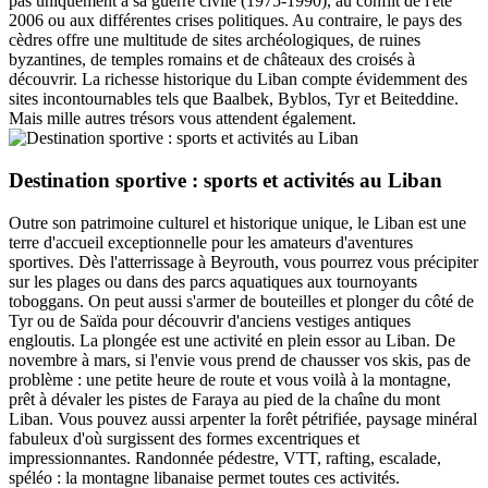
pas uniquement à sa guerre civile (1975-1990), au conflit de l'été
2006 ou aux différentes crises politiques. Au contraire, le pays des
cèdres offre une multitude de sites archéologiques, de ruines
byzantines, de temples romains et de châteaux des croisés à
découvrir. La richesse historique du Liban compte évidemment des
sites incontournables tels que Baalbek, Byblos, Tyr et Beiteddine.
Mais mille autres trésors vous attendent également.
Destination sportive : sports et activités au Liban
Outre son patrimoine culturel et historique unique, le Liban est une
terre d'accueil exceptionnelle pour les amateurs d'aventures
sportives. Dès l'atterrissage à Beyrouth, vous pourrez vous précipiter
sur les plages ou dans des parcs aquatiques aux tournoyants
toboggans. On peut aussi s'armer de bouteilles et plonger du côté de
Tyr ou de Saïda pour découvrir d'anciens vestiges antiques
engloutis. La plongée est une activité en plein essor au Liban. De
novembre à mars, si l'envie vous prend de chausser vos skis, pas de
problème : une petite heure de route et vous voilà à la montagne,
prêt à dévaler les pistes de Faraya au pied de la chaîne du mont
Liban. Vous pouvez aussi arpenter la forêt pétrifiée, paysage minéral
fabuleux d'où surgissent des formes excentriques et
impressionnantes. Randonnée pédestre, VTT, rafting, escalade,
spéléo : la montagne libanaise permet toutes ces activités.