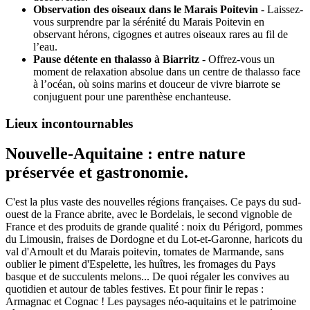
Observation des oiseaux dans le Marais Poitevin
- Laissez-
vous surprendre par la sérénité du Marais Poitevin en
observant hérons, cigognes et autres oiseaux rares au fil de
l’eau.
Pause détente en thalasso à Biarritz
- Offrez-vous un
moment de relaxation absolue dans un centre de thalasso face
à l’océan, où soins marins et douceur de vivre biarrote se
conjuguent pour une parenthèse enchanteuse.
Lieux incontournables
Nouvelle-Aquitaine : entre nature
préservée et gastronomie.
C'est la plus vaste des nouvelles régions françaises. Ce pays du sud-
ouest de la France abrite, avec le Bordelais, le second vignoble de
France et des produits de grande qualité : noix du Périgord, pommes
du Limousin, fraises de Dordogne et du Lot-et-Garonne, haricots du
val d'Arnoult et du Marais poitevin, tomates de Marmande, sans
oublier le piment d'Espelette, les huîtres, les fromages du Pays
basque et de succulents melons... De quoi régaler les convives au
quotidien et autour de tables festives. Et pour finir le repas :
Armagnac et Cognac ! Les paysages néo-aquitains et le patrimoine