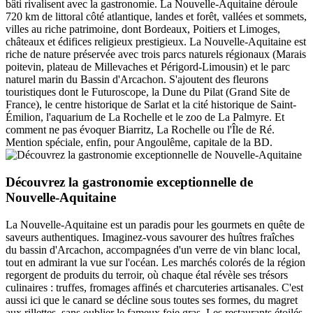
bâti rivalisent avec la gastronomie. La Nouvelle-Aquitaine déroule
720 km de littoral côté atlantique, landes et forêt, vallées et sommets,
villes au riche patrimoine, dont Bordeaux, Poitiers et Limoges,
châteaux et édifices religieux prestigieux. La Nouvelle-Aquitaine est
riche de nature préservée avec trois parcs naturels régionaux (Marais
poitevin, plateau de Millevaches et Périgord-Limousin) et le parc
naturel marin du Bassin d'Arcachon. S'ajoutent des fleurons
touristiques dont le Futuroscope, la Dune du Pilat (Grand Site de
France), le centre historique de Sarlat et la cité historique de Saint-
Émilion, l'aquarium de La Rochelle et le zoo de La Palmyre. Et
comment ne pas évoquer Biarritz, La Rochelle ou l'Île de Ré.
Mention spéciale, enfin, pour Angoulême, capitale de la BD.
Découvrez la gastronomie exceptionnelle de
Nouvelle-Aquitaine
La Nouvelle-Aquitaine est un paradis pour les gourmets en quête de
saveurs authentiques. Imaginez-vous savourer des huîtres fraîches
du bassin d'Arcachon, accompagnées d'un verre de vin blanc local,
tout en admirant la vue sur l'océan. Les marchés colorés de la région
regorgent de produits du terroir, où chaque étal révèle ses trésors
culinaires : truffes, fromages affinés et charcuteries artisanales. C'est
aussi ici que le canard se décline sous toutes ses formes, du magret
aux rillettes, sans oublier le fameux foie gras. Les restaurants étoilés