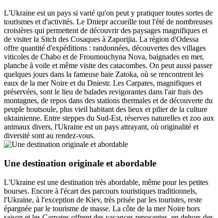
L'Ukraine est un pays si varié qu'on peut y pratiquer toutes sortes de
tourismes et d'activités. Le Dniepr accueille tout l'été de nombreuses
croisières qui permettent de découvrir des paysages magnifiques et
de visiter la Sitch des Cosaques à Zaporijia. La région d'Odessa
offre quantité d'expéditions : randonnées, découvertes des villages
viticoles de Chabo et de Froumouchyna Nova, baignades en mer,
planche à voile et même visite des catacombes. On peut aussi passer
quelques jours dans la fameuse baie Zatoka, où se rencontrent les
eaux de la mer Noire et du Dniestr. Les Carpates, magnifiques et
préservées, sont le lieu de balades revigorantes dans l'air frais des
montagnes, de repos dans des stations thermales et de découverte du
peuple houtsoule, plus vieil habitant des lieux et pilier de la culture
ukrainienne. Entre steppes du Sud-Est, réserves naturelles et zoo aux
animaux divers, l'Ukraine est un pays attrayant, où originalité et
diversité sont au rendez-vous.
Une destination originale et abordable
L'Ukraine est une destination très abordable, même pour les petites
bourses. Encore à l'écart des parcours touristiques traditionnels,
l'Ukraine, à l'exception de Kiev, très prisée par les touristes, reste
épargnée par le tourisme de masse. La côte de la mer Noire hors
saison et les Carpates offrent des vacances reposantes, en dehors des