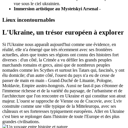
vue sous le ciel ukrainien.
Immersion artistique au Mystetskyi Arsenal
-
Lieux incontournables
L'Ukraine, un trésor européen à explorer
Si l'Ukraine nous apparaît aujourd'hui comme une évidence, en
réalité, elle n'a émergé que très récemment avec ses frontières
actuelles, alors que toutes ses régions ont connu des histoires fort
diverses : d'un côté, la Crimée a vu défiler les grands peuples
marchands romains et grecs, ainsi que de nombreux peuples
nomades comme les Scythes et surtout les Tatars qui, fascinés, y ont
élu domicile; d'un autre côté, l'ouest du pays n'a eu de cesse de
passer de main en main - Grand-Duché de Lituanie, Pologne,
Moldavie, Empire austro-hongrois. Aussi ne faut-il pas s'étonner de
l'immense richesse et de la variété du paysage, de l'urbanisme et de
l'architecture que l'on rencontre en Ukraine et qui constitue son atout
majeur. L'ouest se rapproche de Vienne ou de Cracovie, avec Lviv
construite comme une ville typique de la Mitteleuropa, avec ses
châteaux et ses forteresses typiquement européens. Aller en Ukraine
c'est bien se replonger dans l'histoire de toute l'Europe et des plus
grandes civilisations.