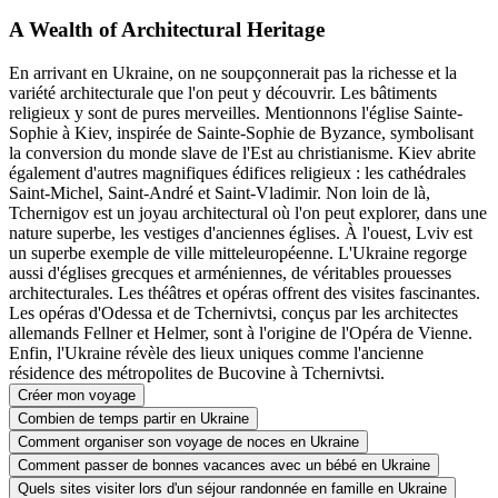
A Wealth of Architectural Heritage
En arrivant en Ukraine, on ne soupçonnerait pas la richesse et la
variété architecturale que l'on peut y découvrir. Les bâtiments
religieux y sont de pures merveilles. Mentionnons l'église Sainte-
Sophie à Kiev, inspirée de Sainte-Sophie de Byzance, symbolisant
la conversion du monde slave de l'Est au christianisme. Kiev abrite
également d'autres magnifiques édifices religieux : les cathédrales
Saint-Michel, Saint-André et Saint-Vladimir. Non loin de là,
Tchernigov est un joyau architectural où l'on peut explorer, dans une
nature superbe, les vestiges d'anciennes églises. À l'ouest, Lviv est
un superbe exemple de ville mitteleuropéenne. L'Ukraine regorge
aussi d'églises grecques et arméniennes, de véritables prouesses
architecturales. Les théâtres et opéras offrent des visites fascinantes.
Les opéras d'Odessa et de Tchernivtsi, conçus par les architectes
allemands Fellner et Helmer, sont à l'origine de l'Opéra de Vienne.
Enfin, l'Ukraine révèle des lieux uniques comme l'ancienne
résidence des métropolites de Bucovine à Tchernivtsi.
Créer mon voyage
Combien de temps partir en Ukraine
Comment organiser son voyage de noces en Ukraine
Comment passer de bonnes vacances avec un bébé en Ukraine
Quels sites visiter lors d'un séjour randonnée en famille en Ukraine