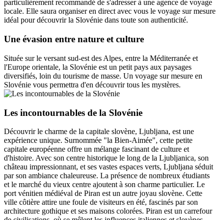
particulièrement recommandé de s'adresser à une agence de voyage
locale. Elle saura organiser en direct avec vous le voyage sur mesure
idéal pour découvrir la Slovénie dans toute son authenticité.
Une évasion entre nature et culture
Située sur le versant sud-est des Alpes, entre la Méditerranée et
l'Europe orientale, la Slovénie est un petit pays aux paysages
diversifiés, loin du tourisme de masse. Un voyage sur mesure en
Slovénie vous permettra d'en découvrir tous les mystères.
Les incontournables de la Slovénie
Découvrir le charme de la capitale slovène, Ljubljana, est une
expérience unique. Surnommée "la Bien-Aimée", cette petite
capitale européenne offre un mélange fascinant de culture et
d'histoire. Avec son centre historique le long de la Ljubljanica, son
château impressionnant, et ses vastes espaces verts, Ljubljana séduit
par son ambiance chaleureuse. La présence de nombreux étudiants
et le marché du vieux centre ajoutent à son charme particulier. Le
port vénitien médiéval de Piran est un autre joyau slovène. Cette
ville côtière attire une foule de visiteurs en été, fascinés par son
architecture gothique et ses maisons colorées. Piran est un carrefour
de civilisations, où se mêlent les influences italiennes et slovènes.