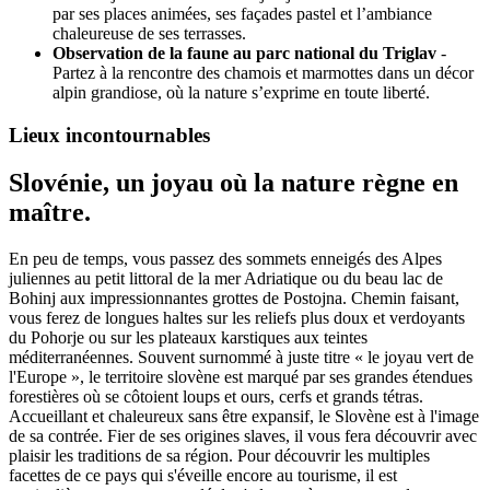
par ses places animées, ses façades pastel et l’ambiance
chaleureuse de ses terrasses.
Observation de la faune au parc national du Triglav
-
Partez à la rencontre des chamois et marmottes dans un décor
alpin grandiose, où la nature s’exprime en toute liberté.
Lieux incontournables
Slovénie, un joyau où la nature règne en
maître.
En peu de temps, vous passez des sommets enneigés des Alpes
juliennes au petit littoral de la mer Adriatique ou du beau lac de
Bohinj aux impressionnantes grottes de Postojna. Chemin faisant,
vous ferez de longues haltes sur les reliefs plus doux et verdoyants
du Pohorje ou sur les plateaux karstiques aux teintes
méditerranéennes. Souvent surnommé à juste titre « le joyau vert de
l'Europe », le territoire slovène est marqué par ses grandes étendues
forestières où se côtoient loups et ours, cerfs et grands tétras.
Accueillant et chaleureux sans être expansif, le Slovène est à l'image
de sa contrée. Fier de ses origines slaves, il vous fera découvrir avec
plaisir les traditions de sa région. Pour découvrir les multiples
facettes de ce pays qui s'éveille encore au tourisme, il est