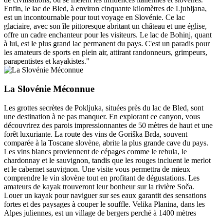
Enfin, le lac de Bled, à environ cinquante kilomètres de Ljubljana,
est un incontournable pour tout voyage en Slovénie. Ce lac
glaciaire, avec son île pittoresque abritant un château et une église,
offre un cadre enchanteur pour les visiteurs. Le lac de Bohinj, quant
à lui, est le plus grand lac permanent du pays. C'est un paradis pour
les amateurs de sports en plein air, attirant randonneurs, grimpeurs,
parapentistes et kayakistes."
La Slovénie Méconnue
Les grottes secrètes de Pokljuka, situées près du lac de Bled, sont
une destination à ne pas manquer. En explorant ce canyon, vous
découvrirez des parois impressionnantes de 50 mètres de haut et une
forêt luxuriante. La route des vins de Goriška Brda, souvent
comparée à la Toscane slovène, abrite la plus grande cave du pays.
Les vins blancs proviennent de cépages comme le rebula, le
chardonnay et le sauvignon, tandis que les rouges incluent le merlot
et le cabernet sauvignon. Une visite vous permettra de mieux
comprendre le vin slovène tout en profitant de dégustations. Les
amateurs de kayak trouveront leur bonheur sur la rivière Soča.
Louer un kayak pour naviguer sur ses eaux garantit des sensations
fortes et des paysages à couper le souffle. Velika Planina, dans les
Alpes juliennes, est un village de bergers perché à 1400 mètres