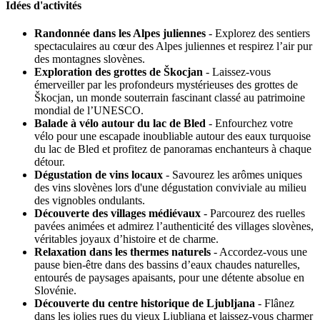
Idées d'activités
Randonnée dans les Alpes juliennes
- Explorez des sentiers
spectaculaires au cœur des Alpes juliennes et respirez l’air pur
des montagnes slovènes.
Exploration des grottes de Škocjan
- Laissez-vous
émerveiller par les profondeurs mystérieuses des grottes de
Škocjan, un monde souterrain fascinant classé au patrimoine
mondial de l’UNESCO.
Balade à vélo autour du lac de Bled
- Enfourchez votre
vélo pour une escapade inoubliable autour des eaux turquoise
du lac de Bled et profitez de panoramas enchanteurs à chaque
détour.
Dégustation de vins locaux
- Savourez les arômes uniques
des vins slovènes lors d'une dégustation conviviale au milieu
des vignobles ondulants.
Découverte des villages médiévaux
- Parcourez des ruelles
pavées animées et admirez l’authenticité des villages slovènes,
véritables joyaux d’histoire et de charme.
Relaxation dans les thermes naturels
- Accordez-vous une
pause bien-être dans des bassins d’eaux chaudes naturelles,
entourés de paysages apaisants, pour une détente absolue en
Slovénie.
Découverte du centre historique de Ljubljana
- Flânez
dans les jolies rues du vieux Ljubljana et laissez-vous charmer