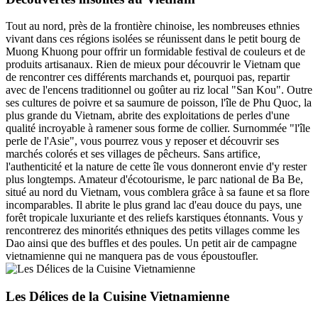
Tout au nord, près de la frontière chinoise, les nombreuses ethnies
vivant dans ces régions isolées se réunissent dans le petit bourg de
Muong Khuong pour offrir un formidable festival de couleurs et de
produits artisanaux. Rien de mieux pour découvrir le Vietnam que
de rencontrer ces différents marchands et, pourquoi pas, repartir
avec de l'encens traditionnel ou goûter au riz local "San Kou". Outre
ses cultures de poivre et sa saumure de poisson, l'île de Phu Quoc, la
plus grande du Vietnam, abrite des exploitations de perles d'une
qualité incroyable à ramener sous forme de collier. Surnommée "l'île
perle de l'Asie", vous pourrez vous y reposer et découvrir ses
marchés colorés et ses villages de pêcheurs. Sans artifice,
l'authenticité et la nature de cette île vous donneront envie d'y rester
plus longtemps. Amateur d'écotourisme, le parc national de Ba Be,
situé au nord du Vietnam, vous comblera grâce à sa faune et sa flore
incomparables. Il abrite le plus grand lac d'eau douce du pays, une
forêt tropicale luxuriante et des reliefs karstiques étonnants. Vous y
rencontrerez des minorités ethniques des petits villages comme les
Dao ainsi que des buffles et des poules. Un petit air de campagne
vietnamienne qui ne manquera pas de vous époustoufler.
Les Délices de la Cuisine Vietnamienne