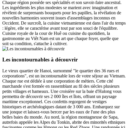
Chaque région possède ses spécialités et son savoir-faire ancestral.
Les ingrédients les plus modestes se marient avec imagination et
révèlent de surprenants bouquets pour les papilles, la révélation de
nouvelles harmonies souvent issues d'assemblages inconnus en
Occident. De surcroît, la cuisine vietnamienne est dans l'air du temps
: légère, elle se caractérise avant tout par son souci de l'équilibre.
Cuisine royale de la cour de Huê ou cuisine du quotidien, la
gastronomie au Viêt Nam est un art que chaque foyer, quelle que
soit sa condition, s'attache à cultiver.
Les incontournables à découvrir
Le vieux quartier de Hanoi, surnommé "le quartier des 36 rues et
corporations", est un incontournable lors de votre séjour au Vietnam.
Chaque rue est dédiée à une corporation de métiers. Cette cité
marchande s'est formée en rassemblant au fil des siècles plusieurs
petits villages et hameaux. Une croisière sur la baie d'Halong vous
permettra de découvrir ses 2 000 îles et îlots, offrant un paysage
maritime exceptionnel. Ces confettis regorgent de vestiges
historiques et archéologiques datant de 3 000 ans. Embarquez sur
une jonque et laissez-vous bercer par les eaux de l'une des plus
belles baies du monde. Au nord, la région montagneuse de Sapa,
autrefois appelée les Alpes du Tonkin, abrite des minorités ethniques
fascinantes comme les Hmong ou les Red Zhaos. Une randonnée ici