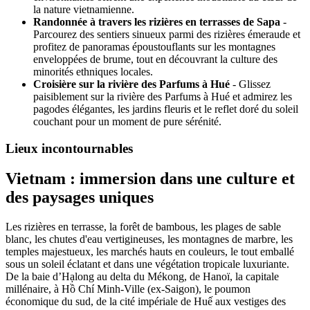
la nature vietnamienne.
Randonnée à travers les rizières en terrasses de Sapa
-
Parcourez des sentiers sinueux parmi des rizières émeraude et
profitez de panoramas époustouflants sur les montagnes
enveloppées de brume, tout en découvrant la culture des
minorités ethniques locales.
Croisière sur la rivière des Parfums à Hué
- Glissez
paisiblement sur la rivière des Parfums à Hué et admirez les
pagodes élégantes, les jardins fleuris et le reflet doré du soleil
couchant pour un moment de pure sérénité.
Lieux incontournables
Vietnam : immersion dans une culture et
des paysages uniques
Les rizières en terrasse, la forêt de bambous, les plages de sable
blanc, les chutes d'eau vertigineuses, les montagnes de marbre, les
temples majestueux, les marchés hauts en couleurs, le tout emballé
sous un soleil éclatant et dans une végétation tropicale luxuriante.
De la baie d’Hạlong au delta du Mékong, de Hanoï, la capitale
millénaire, à Hồ Chí Minh-Ville (ex-Saigon), le poumon
économique du sud, de la cité impériale de Huế aux vestiges des