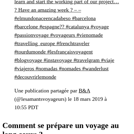
learn and start the working part of our project…
? Have an amazing week ? – –
#elmundonaceencadabeso #barcelona
#barcelone #espagne?? #catalunya #voyage
#passionvoyage #voyageurs #vienomade
#travelling_europe #frenchtraveler
#tourdumonde #lesfrançaisvoyagent
#blogvoyage #instavoyage #travelgram #viaje
#viajeros #nomadas #nomades #wanderlust
#decouvrirlemonde
Une publication partagée par
B&A
(@lesamantsvoyageurs) le 18 mars 2019 à
10:55 PDT
Comment se prépare un voyage au