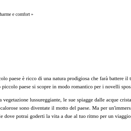
Charme e comfort »
colo paese è ricco di una natura prodigiosa che farà battere il
o piccolo paese si scopre in modo romantico per i novelli spos
la vegetazione lussureggiante, le sue spiagge dalle acque crista
 calorose sono diventate il motto del paese. Ma per un'immersi
e dove potrai goderti la vita a due al tuo ritmo per un viaggi