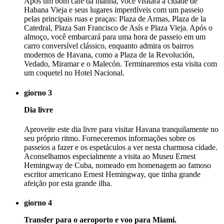
Após um bom café da manhã, você visitará a cidade de
Habana Vieja e seus lugares imperdíveis com um passeio
pelas principais ruas e praças: Plaza de Armas, Plaza de la
Catedral, Plaza San Francisco de Asís e Plaza Vieja. Após o
almoço, você embarcará para uma hora de passeio em um
carro conversível clássico, enquanto admira os bairros
modernos de Havana, como a Plaza de la Revolución,
Vedado, Miramar e o Malecón. Terminaremos esta visita com
um coquetel no Hotel Nacional.
giorno 3
Dia livre
Aproveite este dia livre para visitar Havana tranquilamente no
seu próprio ritmo. Forneceremos informações sobre os
passeios a fazer e os espetáculos a ver nesta charmosa cidade.
Aconselhamos especialmente a visita ao Museu Ernest
Hemingway de Cuba, nomeado em homenagem ao famoso
escritor americano Ernest Hemingway, que tinha grande
afeição por esta grande ilha.
giorno 4
Transfer para o aeroporto e voo para Miami.