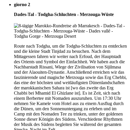
giorno 2
Dades-Tal - Todgha-Schluchten - Merzouga-Wüste
Route nach Todgha, um die Todgha-Schluchten zu entdecken
und die kleine Stadt Tinjdad zu besuchen. Nach dem
Mittagessen fahren wir weiter nach Erfoud, der Hauptstadt
des Orients und Symbol der Einfachheit. Wir haben auch die
Nachbarstadt Rissani, Wiege der Zivilisation von Sijilmasa
und der Alaouiten-Dynastie. Anschließend erreichen wir das
faszinierende und magische Merzouga sowie das Erg Chebbi,
das eine der höchsten und weitläufigsten Dünenlandschaften
der marokkanischen Sahara ist [wo das zweite das Erg
Chabbi bei Mhamid El Ghizlane ist]. Es ist Zeit, sich nach
einem Berbertee mit Nomaden auszuruhen. Um 17:30 Uhr
nehmen Sie Kamele vom Hotel aus zu einem Ausflug durch
die Dünen, um den Sonnenuntergang zu erleben und im
Camp mit den Nomaden Tee zu trinken, unter der goldenen
Sonne dieser Königin des Südens. Verschiedene Rhythmen
der Musik des Südens begleiten Sie während der gesamten
Strecke. Nacht im Zelt.