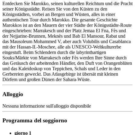
Entdecken Sie Marokko, seinen kulturellen Reichtum und die Pracht
seiner Königsstädte. Reisen Sie von den Küsten zu den
Königsstädten, vorbei an Bergen und Wüsten, alles in einer
authentischen Tour durch Marokko. Die gesamte Geschichte
Marokkos ist an den Mauern der vier Städte der Königsstädte-Route
eingeschrieben: Marrakesch und der Platz Jemaa El Fna, Fès und
der Nejjarine-Brunnen, Meknès und Bab El Mansour, Rabat und
das Mausoleum Mohammed V, aber auch Volubilis und Casablanca
mit der Hassan-II.-Moschee, alle als UNESCO-Weltkulturerbe
eingestuft. Beim Schlendern durch die labyrinthartigen
Souks/Märkte von Marrakesch oder Fès werden Ihre Sinne durch
das Geräusch der arbeitenden Händler, den Duft von Orangenblüten
und das Kaleidoskop von Teppichen, Schals und Leder in den
Gerbereien geweckt. Das Atlasgebirge ist übersät mit kleinen
Dörfern und großen Dünen der Sahara-Wüste.
Alloggio
Nessuna informazione sull'alloggio disponibile
Programma del soggiorno
giorno 1