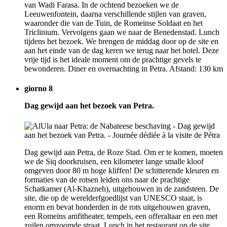
van Wadi Farasa. In de ochtend bezoeken we de
Leeuwenfontein, daarna verschillende stijlen van graven,
waaronder die van de Tuin, de Romeinse Soldaat en het
Triclinium. Vervolgens gaan we naar de Benedenstad. Lunch
tijdens het bezoek. We brengen de middag door op de site en
aan het einde van de dag keren we terug naar het hotel. Deze
vrije tijd is het ideale moment om de prachtige gevels te
bewonderen. Diner en overnachting in Petra. Afstand: 130 km
giorno 8
Dag gewijd aan het bezoek van Petra.
Dag gewijd aan Petra, de Roze Stad. Om er te komen, moeten
we de Siq doorkruisen, een kilometer lange smalle kloof
omgeven door 80 m hoge kliffen! De schitterende kleuren en
formaties van de rotsen leiden ons naar de prachtige
Schatkamer (Al-Khazneh), uitgehouwen in de zandsteen. De
site, die op de werelderfgoedlijst van UNESCO staat, is
enorm en bevat honderden in de rots uitgehouwen graven,
een Romeins amfitheater, tempels, een offeraltaar en een met
zuilen omzoomde straat. Lunch in het restaurant op de site.