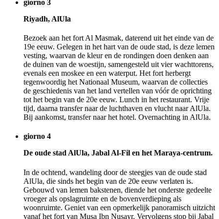
giorno 3
Riyadh, AlUla
Bezoek aan het fort Al Masmak, daterend uit het einde van de
19e eeuw. Gelegen in het hart van de oude stad, is deze lemen
vesting, waarvan de kleur en de rondingen doen denken aan
de duinen van de woestijn, samengesteld uit vier wachttorens,
evenals een moskee en een waterput. Het fort herbergt
tegenwoordig het Nationaal Museum, waarvan de collecties
de geschiedenis van het land vertellen van vóór de oprichting
tot het begin van de 20e eeuw. Lunch in het restaurant. Vrije
tijd, daarna transfer naar de luchthaven en vlucht naar AlUla.
Bij aankomst, transfer naar het hotel. Overnachting in AlUla.
giorno 4
De oude stad AlUla, Jabal Al-Fil en het Maraya-centrum.
In de ochtend, wandeling door de steegjes van de oude stad
AlUla, die sinds het begin van de 20e eeuw verlaten is.
Gebouwd van lemen bakstenen, diende het onderste gedeelte
vroeger als opslagruimte en de bovenverdieping als
woonruimte. Geniet van een opmerkelijk panoramisch uitzicht
vanaf het fort van Musa Ibn Nusayr. Vervolgens stop bij Jabal