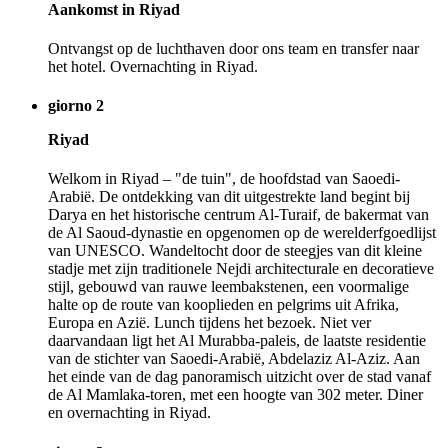
Aankomst in Riyad
Ontvangst op de luchthaven door ons team en transfer naar
het hotel. Overnachting in Riyad.
giorno 2
Riyad
Welkom in Riyad – "de tuin", de hoofdstad van Saoedi-
Arabië. De ontdekking van dit uitgestrekte land begint bij
Darya en het historische centrum Al-Turaif, de bakermat van
de Al Saoud-dynastie en opgenomen op de werelderfgoedlijst
van UNESCO. Wandeltocht door de steegjes van dit kleine
stadje met zijn traditionele Nejdi architecturale en decoratieve
stijl, gebouwd van rauwe leembakstenen, een voormalige
halte op de route van kooplieden en pelgrims uit Afrika,
Europa en Azië. Lunch tijdens het bezoek. Niet ver
daarvandaan ligt het Al Murabba-paleis, de laatste residentie
van de stichter van Saoedi-Arabië, Abdelaziz Al-Aziz. Aan
het einde van de dag panoramisch uitzicht over de stad vanaf
de Al Mamlaka-toren, met een hoogte van 302 meter. Diner
en overnachting in Riyad.