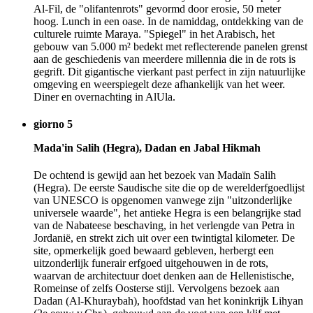
Al-Fil, de "olifantenrots" gevormd door erosie, 50 meter
hoog. Lunch in een oase. In de namiddag, ontdekking van de
culturele ruimte Maraya. "Spiegel" in het Arabisch, het
gebouw van 5.000 m² bedekt met reflecterende panelen grenst
aan de geschiedenis van meerdere millennia die in de rots is
gegrift. Dit gigantische vierkant past perfect in zijn natuurlijke
omgeving en weerspiegelt deze afhankelijk van het weer.
Diner en overnachting in AlUla.
giorno 5
Mada'in Salih (Hegra), Dadan en Jabal Hikmah
De ochtend is gewijd aan het bezoek van Madaïn Salih
(Hegra). De eerste Saudische site die op de werelderfgoedlijst
van UNESCO is opgenomen vanwege zijn "uitzonderlijke
universele waarde", het antieke Hegra is een belangrijke stad
van de Nabateese beschaving, in het verlengde van Petra in
Jordanië, en strekt zich uit over een twintigtal kilometer. De
site, opmerkelijk goed bewaard gebleven, herbergt een
uitzonderlijk funerair erfgoed uitgehouwen in de rots,
waarvan de architectuur doet denken aan de Hellenistische,
Romeinse of zelfs Oosterse stijl. Vervolgens bezoek aan
Dadan (Al-Khuraybah), hoofdstad van het koninkrijk Lihyan