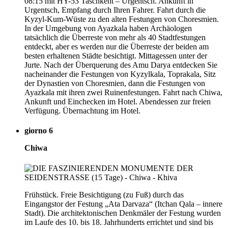
08:15 mit HY-53 Taschkent – Urgentsch. Ankunft in
Urgentsch, Empfang durch Ihren Fahrer. Fahrt durch die
Kyzyl-Kum-Wüste zu den alten Festungen von Choresmien.
In der Umgebung von Ayazkala haben Archäologen
tatsächlich die Überreste von mehr als 40 Stadtfestungen
entdeckt, aber es werden nur die Überreste der beiden am
besten erhaltenen Städte besichtigt. Mittagessen unter der
Jurte. Nach der Überquerung des Amu Darya entdecken Sie
nacheinander die Festungen von Kyzylkala, Toprakala, Sitz
der Dynastien von Choresmien, dann die Festungen von
Ayazkala mit ihren zwei Ruinenfestungen. Fahrt nach Chiwa,
Ankunft und Einchecken im Hotel. Abendessen zur freien
Verfügung. Übernachtung im Hotel.
giorno 6
Chiwa
Frühstück. Freie Besichtigung (zu Fuß) durch das
Eingangstor der Festung „Ata Darvaza“ (Itchan Qala – innere
Stadt). Die architektonischen Denkmäler der Festung wurden
im Laufe des 10. bis 18. Jahrhunderts errichtet und sind bis