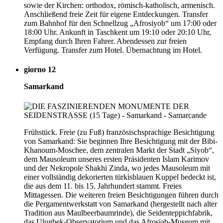
sowie der Kirchen: orthodox, römisch-katholisch, armenisch.
Anschließend freie Zeit für eigene Entdeckungen. Transfer
zum Bahnhof für den Schnellzug „Afrosiyob“ um 17:00 oder
18:00 Uhr. Ankunft in Taschkent um 19:10 oder 20:10 Uhr,
Empfang durch Ihren Fahrer. Abendessen zur freien
Verfügung. Transfer zum Hotel. Übernachtung im Hotel.
giorno 12
Samarkand
Frühstück. Freie (zu Fuß) französischsprachige Besichtigung
von Samarkand: Sie beginnen Ihre Besichtigung mit der Bibi-
Khanoum-Moschee, dem zentralen Markt der Stadt „Siyob“,
dem Mausoleum unseres ersten Präsidenten Islam Karimov
und der Nekropole Shakhi Zinda, wo jedes Mausoleum mit
einer vollständig dekorierten türkisblauen Kuppel bedeckt ist,
die aus dem 11. bis 15. Jahrhundert stammt. Freies
Mittagessen. Die weiteren freien Besichtigungen führen durch
die Pergamentwerkstatt von Samarkand (hergestellt nach alter
Tradition aus Maulbeerbaumrinde), die Seidenteppichfabrik,
das Ulugbek-Observatorium und das Afrosiab-Museum mit