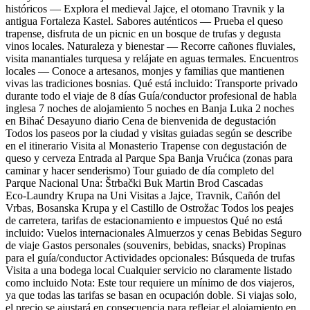
históricos — Explora el medieval Jajce, el otomano Travnik y la
antigua Fortaleza Kastel. Sabores auténticos — Prueba el queso
trapense, disfruta de un picnic en un bosque de trufas y degusta
vinos locales. Naturaleza y bienestar — Recorre cañones fluviales,
visita manantiales turquesa y relájate en aguas termales. Encuentros
locales — Conoce a artesanos, monjes y familias que mantienen
vivas las tradiciones bosnias. Qué está incluido: Transporte privado
durante todo el viaje de 8 días Guía/conductor profesional de habla
inglesa 7 noches de alojamiento 5 noches en Banja Luka 2 noches
en Bihać Desayuno diario Cena de bienvenida de degustación
Todos los paseos por la ciudad y visitas guiadas según se describe
en el itinerario Visita al Monasterio Trapense con degustación de
queso y cerveza Entrada al Parque Spa Banja Vrućica (zonas para
caminar y hacer senderismo) Tour guiado de día completo del
Parque Nacional Una: Štrbački Buk Martin Brod Cascadas
Eco‑Laundry Krupa na Uni Visitas a Jajce, Travnik, Cañón del
Vrbas, Bosanska Krupa y el Castillo de Ostrožac Todos los peajes
de carretera, tarifas de estacionamiento e impuestos Qué no está
incluido: Vuelos internacionales Almuerzos y cenas Bebidas Seguro
de viaje Gastos personales (souvenirs, bebidas, snacks) Propinas
para el guía/conductor Actividades opcionales: Búsqueda de trufas
Visita a una bodega local Cualquier servicio no claramente listado
como incluido Nota: Este tour requiere un mínimo de dos viajeros,
ya que todas las tarifas se basan en ocupación doble. Si viajas solo,
el precio se ajustará en consecuencia para reflejar el alojamiento en