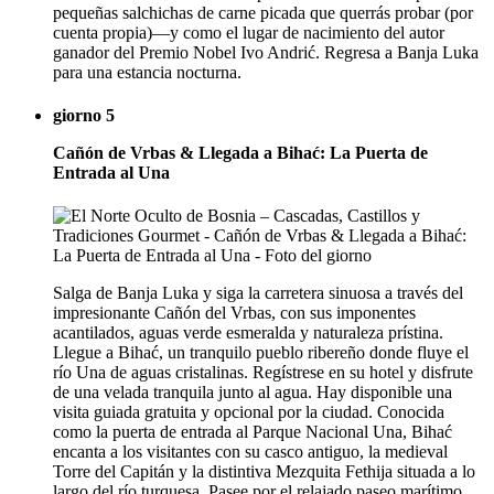
pequeñas salchichas de carne picada que querrás probar (por
cuenta propia)—y como el lugar de nacimiento del autor
ganador del Premio Nobel Ivo Andrić. Regresa a Banja Luka
para una estancia nocturna.
giorno 5
Cañón de Vrbas & Llegada a Bihać: La Puerta de
Entrada al Una
Salga de Banja Luka y siga la carretera sinuosa a través del
impresionante Cañón del Vrbas, con sus imponentes
acantilados, aguas verde esmeralda y naturaleza prístina.
Llegue a Bihać, un tranquilo pueblo ribereño donde fluye el
río Una de aguas cristalinas. Regístrese en su hotel y disfrute
de una velada tranquila junto al agua. Hay disponible una
visita guiada gratuita y opcional por la ciudad. Conocida
como la puerta de entrada al Parque Nacional Una, Bihać
encanta a los visitantes con su casco antiguo, la medieval
Torre del Capitán y la distintiva Mezquita Fethija situada a lo
largo del río turquesa. Pasee por el relajado paseo marítimo,