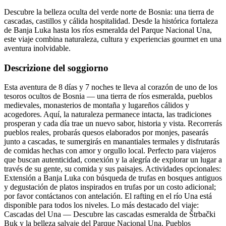
Descubre la belleza oculta del verde norte de Bosnia: una tierra de
cascadas, castillos y cálida hospitalidad. Desde la histórica fortaleza
de Banja Luka hasta los ríos esmeralda del Parque Nacional Una,
este viaje combina naturaleza, cultura y experiencias gourmet en una
aventura inolvidable.
Descrizione del soggiorno
Esta aventura de 8 días y 7 noches te lleva al corazón de uno de los
tesoros ocultos de Bosnia — una tierra de ríos esmeralda, pueblos
medievales, monasterios de montaña y lugareños cálidos y
acogedores. Aquí, la naturaleza permanece intacta, las tradiciones
prosperan y cada día trae un nuevo sabor, historia y vista. Recorrerás
pueblos reales, probarás quesos elaborados por monjes, pasearás
junto a cascadas, te sumergirás en manantiales termales y disfrutarás
de comidas hechas con amor y orgullo local. Perfecto para viajeros
que buscan autenticidad, conexión y la alegría de explorar un lugar a
través de su gente, su comida y sus paisajes. Actividades opcionales:
Extensión a Banja Luka con búsqueda de trufas en bosques antiguos
y degustación de platos inspirados en trufas por un costo adicional;
por favor contáctanos con antelación. El rafting en el río Una está
disponible para todos los niveles. Lo más destacado del viaje:
Cascadas del Una — Descubre las cascadas esmeralda de Štrbački
Buk y la belleza salvaje del Parque Nacional Una. Pueblos