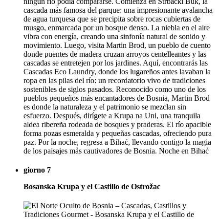
ningún río podía compararse. Comienza en Štrbački Buk, la
cascada más famosa del parque: una impresionante avalancha
de agua turquesa que se precipita sobre rocas cubiertas de
musgo, enmarcada por un bosque denso. La niebla en el aire
vibra con energía, creando una sinfonía natural de sonido y
movimiento. Luego, visita Martin Brod, un pueblo de cuento
donde puentes de madera cruzan arroyos centelleantes y las
cascadas se entretejen por los jardines. Aquí, encontrarás las
Cascadas Eco Laundry, donde los lugareños antes lavaban la
ropa en las pilas del río: un recordatorio vivo de tradiciones
sostenibles de siglos pasados. Reconocido como uno de los
pueblos pequeños más encantadores de Bosnia, Martin Brod
es donde la naturaleza y el patrimonio se mezclan sin
esfuerzo. Después, dirígete a Krupa na Uni, una tranquila
aldea ribereña rodeada de bosques y praderas. El río apacible
forma pozas esmeralda y pequeñas cascadas, ofreciendo pura
paz. Por la noche, regresa a Bihać, llevando contigo la magia
de los paisajes más cautivadores de Bosnia. Noche en Bihać
giorno 7
Bosanska Krupa y el Castillo de Ostrožac