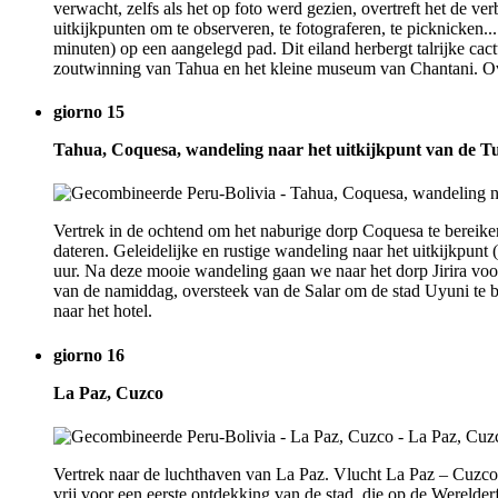
verwacht, zelfs als het op foto werd gezien, overtreft het de v
uitkijkpunten om te observeren, te fotograferen, te picknicken
minuten) op een aangelegd pad. Dit eiland herbergt talrijke cactu
zoutwinning van Tahua en het kleine museum van Chantani. Ov
giorno 15
Tahua, Coquesa, wandeling naar het uitkijkpunt van de T
Vertrek in de ochtend om het naburige dorp Coquesa te bereik
dateren. Geleidelijke en rustige wandeling naar het uitkijkpunt
uur. Na deze mooie wandeling gaan we naar het dorp Jirira voo
van de namiddag, oversteek van de Salar om de stad Uyuni te b
naar het hotel.
giorno 16
La Paz, Cuzco
Vertrek naar de luchthaven van La Paz. Vlucht La Paz – Cuzc
vrij voor een eerste ontdekking van de stad, die op de Werelde