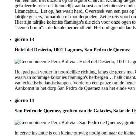
van een bad met uitzicht op de laguna Chalviri. Richting de gr
geïsoleerde rotsen. Uiteindelijk aankomst aan het uiterste ein
Licancabur... Let op, het waait hard. Oversteek van een pas op
talrijke geisers, fumarolen of modderpoelen. Zet je reis voort 
Hier zijn talrijke kolonies flamingo's die zich voor onze ogen t
"stenen boom"... de lokale beroemdheid. Het omliggende landsch
giorno 13
Hotel del Desierto, 1001 Lagunes, San Pedro de Quemez
Het pad gaat verder in noordelijke richting, langs de grens m
waarvan sommige kolonies flamingo's herbergen… hallucinant. O
van eclectische landschappen. Verderop een pauze om de benen 
Aankomst in het dorp San Pedro de Quemez aan het einde van
giorno 14
San Pedro de Quemez, grotten van de Galaxies, Salar de 
In eerste instantie is een kleine omweg nodig om naar de klein