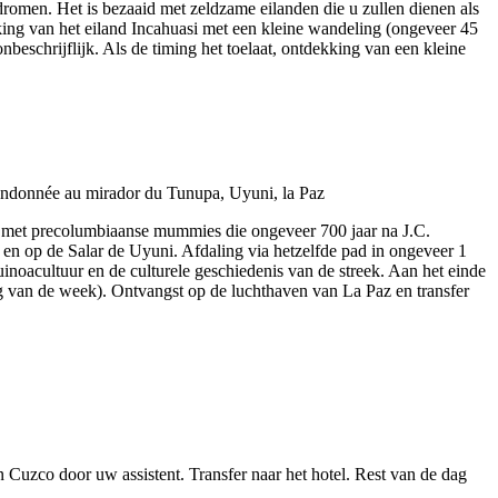
 dromen. Het is bezaaid met zeldzame eilanden die u zullen dienen als
king van het eiland Incahuasi met een kleine wandeling (ongeveer 45
onbeschrijflijk. Als de timing het toelaat, ontdekking van een kleine
e met precolumbiaanse mummies die ongeveer 700 jaar na J.C.
n en op de Salar de Uyuni. Afdaling via hetzelfde pad in ongeveer 1
oacultuur en de culturele geschiedenis van de streek. Aan het einde
ag van de week). Ontvangst op de luchthaven van La Paz en transfer
zco door uw assistent. Transfer naar het hotel. Rest van de dag