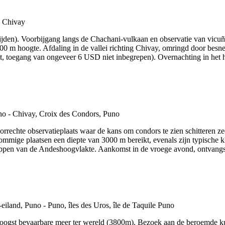
rijden). Voorbijgang langs de Chachani-vulkaan en observatie van vicu
 m hoogte. Afdaling in de vallei richting Chivay, omringd door besn
t, toegang van ongeveer 6 USD niet inbegrepen). Overnachting in het h
orrechte observatieplaats waar de kans om condors te zien schitteren z
ommige plaatsen een diepte van 3000 m bereikt, evenals zijn typische 
appen van de Andeshoogvlakte. Aankomst in de vroege avond, ontvangst e
het hoogst bevaarbare meer ter wereld (3800m). Bezoek aan de beroemd