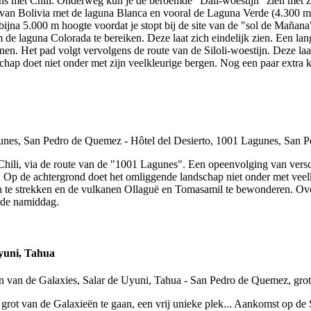
ens met Chili. Onderweg kun je de beroemde "Dali-woestijn" zien met zi
de van Bolivia met de laguna Blanca en vooral de Laguna Verde (4.300 
 bijna 5.000 m hoogte voordat je stopt bij de site van de "sol de Maña
om de laguna Colorada te bereiken. Deze laat zich eindelijk zien. Een l
onen. Het pad volgt vervolgens de route van de Siloli-woestijn. Deze laa
ap doet niet onder met zijn veelkleurige bergen. Nog een paar extra kil
et Chili, via de route van de "1001 Lagunes". Een opeenvolging van ver
p de achtergrond doet het omliggende landschap niet onder met veelkle
te strekken en de vulkanen Ollaguë en Tomasamil te bewonderen. Overs
 de namiddag.
Uyuni, Tahua
e grot van de Galaxieën te gaan, een vrij unieke plek... Aankomst op de