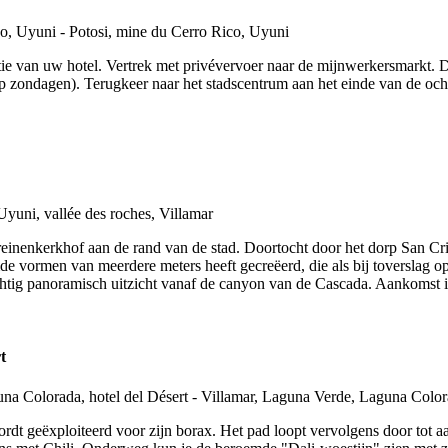
ie van uw hotel. Vertrek met privévervoer naar de mijnwerkersmarkt. 
p zondagen). Terugkeer naar het stadscentrum aan het einde van de och
treinenkerkhof aan de rand van de stad. Doortocht door het dorp San Cri
e vormen van meerdere meters heeft gecreëerd, die als bij toverslag o
htig panoramisch uitzicht vanaf de canyon van de Cascada. Aankomst i
t
e wordt geëxploiteerd voor zijn borax. Het pad loopt vervolgens door to