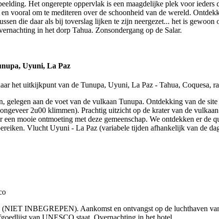
erbeelding. Het ongerepte oppervlak is een maagdelijke plek voor ieders
... en vooral om te mediteren over de schoonheid van de wereld. Ontdek
ssen die daar als bij toverslag lijken te zijn neergezet... het is gewoon 
ernachting in het dorp Tahua. Zonsondergang op de Salar.
unupa, Uyuni, La Paz
en, gelegen aan de voet van de vulkaan Tunupa. Ontdekking van de sit
 (ongeveer 2u00 klimmen). Prachtig uitzicht op de krater van de vulkaa
r een mooie ontmoeting met deze gemeenschap. We ontdekken er de quin
ereiken. Vlucht Uyuni - La Paz (variabele tijden afhankelijk van de d
o (NIET INBEGREPEN). Aankomst en ontvangst op de luchthaven van Cu
rfgoedlijst van UNESCO staat. Overnachting in het hotel.