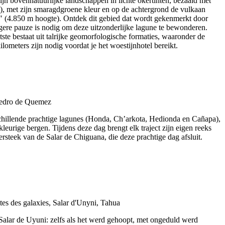
jn bovennatuurlijke landschappen in lichte okertinten, bezaaid met
m), met zijn smaragdgroene kleur en op de achtergrond de vulkaan
na" (4.850 m hoogte). Ontdek dit gebied dat wordt gekenmerkt door
angere pauze is nodig om deze uitzonderlijke lagune te bewonderen.
tste bestaat uit talrijke geomorfologische formaties, waaronder de
ometers zijn nodig voordat je het woestijnhotel bereikt.
schillende prachtige lagunes (Honda, Ch’arkota, Hedionda en Cañapa),
urige bergen. Tijdens deze dag brengt elk traject zijn eigen reeks
teek van de Salar de Chiguana, die deze prachtige dag afsluit.
 Salar de Uyuni: zelfs als het werd gehoopt, met ongeduld werd