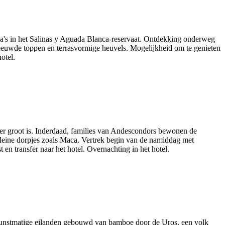
ña's in het Salinas y Aguada Blanca-reservaat. Ontdekking onderweg
eeuwde toppen en terrasvormige heuvels. Mogelijkheid om te genieten
otel.
eer groot is. Inderdaad, families van Andescondors bewonen de
kleine dorpjes zoals Maca. Vertrek begin van de namiddag met
n transfer naar het hotel. Overnachting in het hotel.
e kunstmatige eilanden gebouwd van bamboe door de Uros, een volk