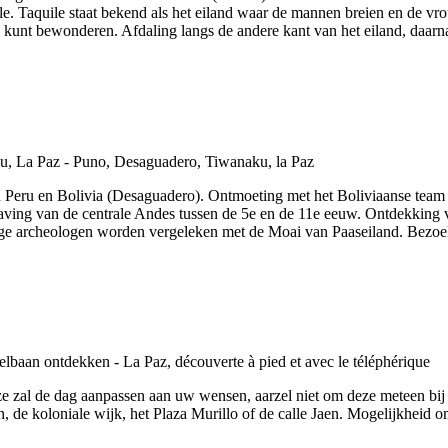
le. Taquile staat bekend als het eiland waar de mannen breien en de v
 kunt bewonderen. Afdaling langs de andere kant van het eiland, daarna
en Peru en Bolivia (Desaguadero). Ontmoeting met het Boliviaanse team b
chaving van de centrale Andes tussen de 5e en de 11e eeuw. Ontdekkin
ge archeologen worden vergeleken met de Moai van Paaseiland. Bezoek
e zal de dag aanpassen aan uw wensen, aarzel niet om deze meteen bi
n, de koloniale wijk, het Plaza Murillo of de calle Jaen. Mogelijkheid