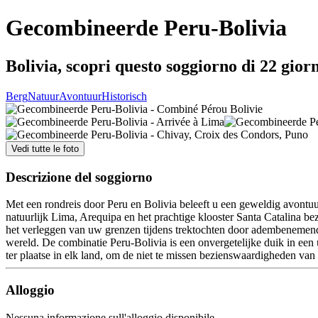
Gecombineerde Peru-Bolivia
Bolivia, scopri questo soggiorno di 22 giorn
Berg
Natuur
Avontuur
Historisch
Vedi tutte le foto
Descrizione del soggiorno
Met een rondreis door Peru en Bolivia beleeft u een geweldig avontu
natuurlijk Lima, Arequipa en het prachtige klooster Santa Catalina be
het verleggen van uw grenzen tijdens trektochten door adembenemende 
wereld. De combinatie Peru-Bolivia is een onvergetelijke duik in een
ter plaatse in elk land, om de niet te missen bezienswaardigheden va
Alloggio
Nessuna informazione sull'alloggio disponibile