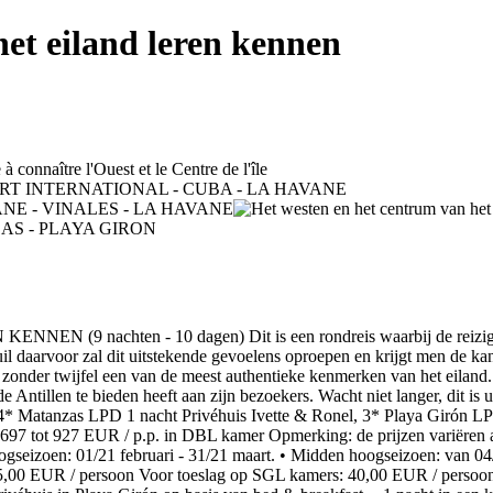
et eiland leren kennen
hten - 10 dagen) Dit is een rondreis waarbij de reiziger uits
uil daarvoor zal dit uitstekende gevoelens oproepen en krijgt men de 
ft zonder twijfel een van de meest authentieke kenmerken van het eilan
 de Antillen te bieden heeft aan zijn bezoekers. Wacht niet langer, dit 
 Matanzas LPD 1 nacht Privéhuis Ivette & Ronel, 3* Playa Girón LPD 
7 tot 927 EUR / p.p. in DBL kamer Opmerking: de prijzen variëren afha
ogseizoen: 01/21 februari - 31/21 maart. • Midden hoogseizoen: van 04/
: 5,00 EUR / persoon Voor toeslag op SGL kamers: 40,00 EUR / persoon 