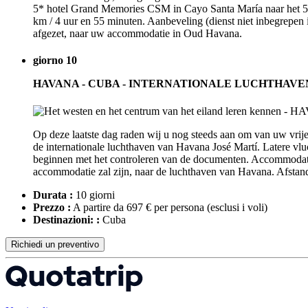
5* hotel Grand Memories CSM in Cayo Santa María naar het 5* ho
km / 4 uur en 55 minuten. Aanbeveling (dienst niet inbegrepen 
afgezet, naar uw accommodatie in Oud Havana.
giorno 10
HAVANA - CUBA - INTERNATIONALE LUCHTHAVE
Op deze laatste dag raden wij u nog steeds aan om van uw vrije 
de internationale luchthaven van Havana José Martí. Latere vlu
beginnen met het controleren van de documenten. Accommodatie
accommodatie zal zijn, naar de luchthaven van Havana. Afstand
Durata :
10 giorni
Prezzo :
A partire da 697 € per persona
(esclusi i voli)
Destinazioni: :
Cuba
Richiedi un preventivo