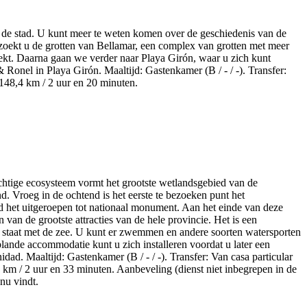
an de stad. U kunt meer te weten komen over de geschiedenis van de
zoekt u de grotten van Bellamar, een complex van grotten met meer
dekt. Daarna gaan we verder naar Playa Girón, waar u zich kunt
 Ronel in Playa Girón. Maaltijd: Gastenkamer (B / - / -). Transfer:
 148,4 km / 2 uur en 20 minuten.
achtige ecosysteem vormt het grootste wetlandsgebied van de
d. Vroeg in de ochtend is het eerste te bezoeken punt het
d het uitgeroepen tot nationaal monument. Aan het einde van deze
van de grootste attracties van de hele provincie. Het is een
g staat met de zee. U kunt er zwemmen en andere soorten watersporten
lande accommodatie kunt u zich installeren voordat u later een
idad. Maaltijd: Gastenkamer (B / - / -). Transfer: Van casa particular
1 km / 2 uur en 33 minuten. Aanbeveling (dienst niet inbegrepen in de
enu vindt.