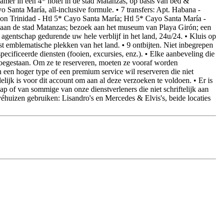
kamer in een 4* hotel in de stad Matanzas, op basis van bed &
o Santa María, all-inclusive formule. • 7 transfers: Apt. Habana -
tion Trinidad - Htl 5* Cayo Santa María; Htl 5* Cayo Santa María -
k aan de stad Matanzas; bezoek aan het museum van Playa Girón; een
 agentschap gedurende uw hele verblijf in het land, 24u/24. • Kluis op
 emblematische plekken van het land. • 9 ontbijten. Niet inbegrepen
ecificeerde diensten (fooien, excursies, enz.). • Elke aanbeveling die
 toegestaan. Om ze te reserveren, moeten ze vooraf worden
 een hoger type of een premium service wil reserveren die niet
ijk is voor dit account om aan al deze verzoeken te voldoen. • Er is
ap of van sommige van onze dienstverleners die niet schriftelijk aan
huizen gebruiken: Lisandro's en Mercedes & Elvis's, beide locaties