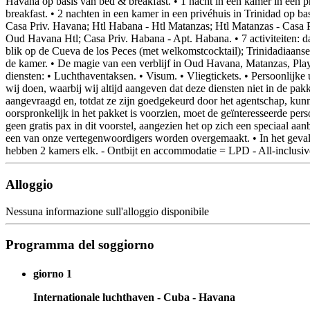
Havana op basis van bed & breakfast. • 1 nacht in een kamer in een pr
breakfast. • 2 nachten in een kamer in een privéhuis in Trinidad op ba
Casa Priv. Havana; Htl Habana - Htl Matanzas; Htl Matanzas - Casa Pr
Oud Havana Htl; Casa Priv. Habana - Apt. Habana. • 7 activiteiten: 
blik op de Cueva de los Peces (met welkomstcocktail); Trinidadiaanse 
de kamer. • De magie van een verblijf in Oud Havana, Matanzas, Play
diensten: • Luchthaventaksen. • Visum. • Vliegtickets. • Persoonlijke 
wij doen, waarbij wij altijd aangeven dat deze diensten niet in de p
aangevraagd en, totdat ze zijn goedgekeurd door het agentschap, kunn
oorspronkelijk in het pakket is voorzien, moet de geïnteresseerde pe
geen gratis pax in dit voorstel, aangezien het op zich een speciaal aa
een van onze vertegenwoordigers worden overgemaakt. • In het geval 
hebben 2 kamers elk. - Ontbijt en accommodatie = LPD - All-inclusiv
Alloggio
Nessuna informazione sull'alloggio disponibile
Programma del soggiorno
giorno 1
Internationale luchthaven - Cuba - Havana