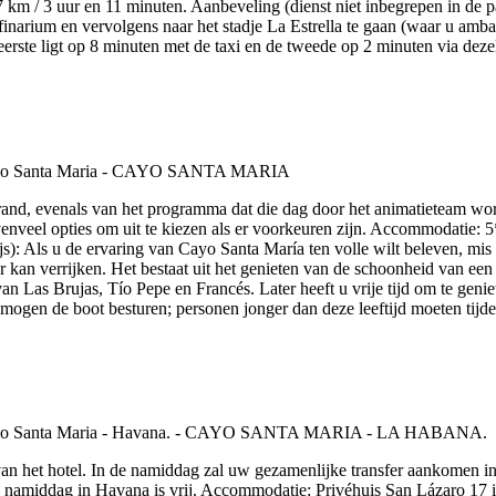
km / 3 uur en 11 minuten. Aanbeveling (dienst niet inbegrepen in de p
inarium en vervolgens naar het stadje La Estrella te gaan (waar u ambac
e eerste ligt op 8 minuten met de taxi en de tweede op 2 minuten via deze
rand, evenals van het programma dat die dag door het animatieteam wo
nveel opties om uit te kiezen als er voorkeuren zijn. Accommodatie: 5
ijs): Als u de ervaring van Cayo Santa María ten volle wilt beleven, mi
r kan verrijken. Het bestaat uit het genieten van de schoonheid van een
n Las Brujas, Tío Pepe en Francés. Later heeft u vrije tijd om te geni
 mogen de boot besturen; personen jonger dan deze leeftijd moeten tij
van het hotel. In de namiddag zal uw gezamenlijke transfer aankomen in H
namiddag in Havana is vrij. Accommodatie: Privéhuis San Lázaro 17 in 