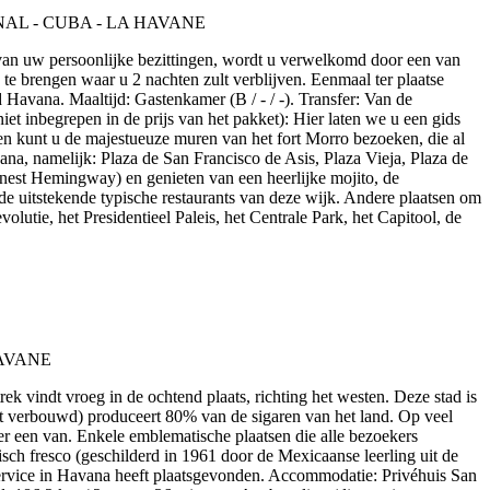
 van uw persoonlijke bezittingen, wordt u verwelkomd door een van
te brengen waar u 2 nachten zult verblijven. Eenmaal ter plaatse
Havana. Maaltijd: Gastenkamer (B / - / -). Transfer: Van de
et inbegrepen in de prijs van het pakket): Hier laten we u een gids
en kunt u de majestueuze muren van het fort Morro bezoeken, die al
, namelijk: Plaza de San Francisco de Asis, Plaza Vieja, Plaza de
nest Hemingway) en genieten van een heerlijke mojito, de
 de uitstekende typische restaurants van deze wijk. Andere plaatsen om
utie, het Presidentieel Paleis, het Centrale Park, het Capitool, de
trek vindt vroeg in de ochtend plaats, richting het westen. Deze stad is
rdt verbouwd) produceert 80% van de sigaren van het land. Op veel
er een van. Enkele emblematische plaatsen die alle bezoekers
sch fresco (geschilderd in 1961 door de Mexicaanse leerling uit de
lservice in Havana heeft plaatsgevonden. Accommodatie: Privéhuis San