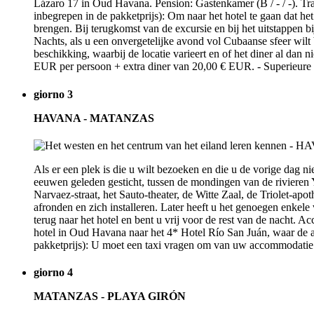
Lázaro 17 in Oud Havana. Pension: Gastenkamer (B / - / -). Tra
inbegrepen in de pakketprijs): Om naar het hotel te gaan dat het 
brengen. Bij terugkomst van de excursie en bij het uitstappen bij
Nachts, als u een onvergetelijke avond vol Cubaanse sfeer wil
beschikking, waarbij de locatie varieert en of het diner al dan
EUR per persoon + extra diner van 20,00 € EUR. - Superieure
giorno 3
HAVANA - MATANZAS
Als er een plek is die u wilt bezoeken en die u de vorige dag ni
eeuwen geleden gesticht, tussen de mondingen van de rivieren 
Narvaez-straat, het Sauto-theater, de Witte Zaal, de Triolet-a
afronden en zich installeren. Later heeft u het genoegen enkel
terug naar het hotel en bent u vrij voor de rest van de nacht. 
hotel in Oud Havana naar het 4* Hotel Río San Juán, waar de ac
pakketprijs): U moet een taxi vragen om van uw accommodatie i
giorno 4
MATANZAS - PLAYA GIRÓN