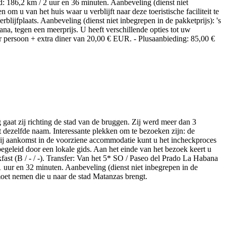
d: 186,2 km / 2 uur en 36 minuten. Aanbeveling (dienst niet
 om u van het huis waar u verblijft naar deze toeristische faciliteit te
rblijfplaats. Aanbeveling (dienst niet inbegrepen in de pakketprijs): 's
a, tegen een meerprijs. U heeft verschillende opties tot uw
per persoon + extra diner van 20,00 € EUR. - Plusaanbieding: 85,00 €
g gaat zij richting de stad van de bruggen. Zij werd meer dan 3
 dezelfde naam. Interessante plekken om te bezoeken zijn: de
. Bij aankomst in de voorziene accommodatie kunt u het incheckproces
egeleid door een lokale gids. Aan het einde van het bezoek keert u
fast (B / - / -). Transfer: Van het 5* SO / Paseo del Prado La Habana
1 uur en 32 minuten. Aanbeveling (dienst niet inbegrepen in de
oet nemen die u naar de stad Matanzas brengt.