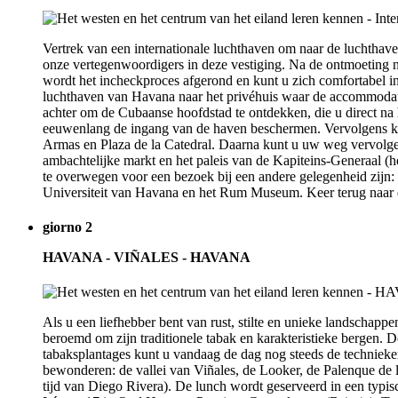
Vertrek van een internationale luchthaven om naar de luchthav
onze vertegenwoordigers in deze vestiging. Na de ontmoeting ne
wordt het incheckproces afgerond en kunt u zich comfortabel i
luchthaven van Havana naar het privéhuis waar de accommodatie z
achter om de Cubaanse hoofdstad te ontdekken, die u direct na
eeuwenlang de ingang van de haven beschermen. Vervolgens ku
Armas en Plaza de la Catedral. Daarna kunt u uw weg vervolge
ambachtelijke markt en het paleis van de Kapiteins-Generaal (h
te overwegen voor een bezoek bij een andere gelegenheid zijn: d
Universiteit van Havana en het Rum Museum. Keer terug naar
giorno 2
HAVANA - VIÑALES - HAVANA
Als u een liefhebber bent van rust, stilte en unieke landschappen
beroemd om zijn traditionele tabak en karakteristieke bergen. 
tabaksplantages kunt u vandaag de dag nog steeds de technieke
bewonderen: de vallei van Viñales, de Looker, de Palenque de l
tijd van Diego Rivera). De lunch wordt geserveerd in een typis