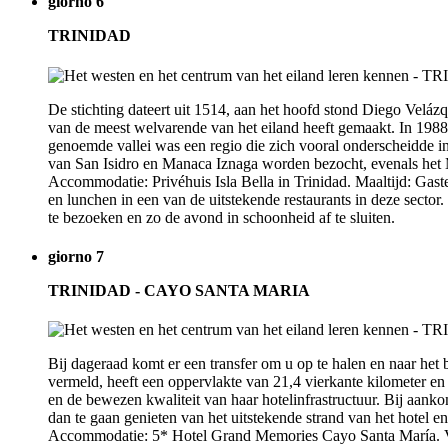
giorno 6
TRINIDAD
De stichting dateert uit 1514, aan het hoofd stond Diego Veláz
van de meest welvarende van het eiland heeft gemaakt. In 1988 
genoemde vallei was een regio die zich vooral onderscheidde i
van San Isidro en Manaca Iznaga worden bezocht, evenals het Mir
Accommodatie: Privéhuis Isla Bella in Trinidad. Maaltijd: Gaste
en lunchen in een van de uitstekende restaurants in deze sector
te bezoeken en zo de avond in schoonheid af te sluiten.
giorno 7
TRINIDAD - CAYO SANTA MARIA
Bij dageraad komt er een transfer om u op te halen en naar het 
vermeld, heeft een oppervlakte van 21,4 vierkante kilometer e
en de bewezen kwaliteit van haar hotelinfrastructuur. Bij aankom
dan te gaan genieten van het uitstekende strand van het hotel e
Accommodatie: 5* Hotel Grand Memories Cayo Santa María. Verb