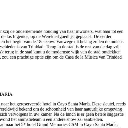
 dankzij de ondernemende houding van haar inwoners, wat haar tot een
e los Ingenios, op de Werelderfgoedlijst geplaatst. De eerder
w en het begin van de 18e eeuw. Vanwege dit belang zullen de molens
chiedenis van Trinidad. Terug in de stad is de rest van de dag vrij.
js): terug in de stad kunt u de modernste wijk van de stad ontdekken
r, zou een prachtige optie zijn om de Casa de la Música van Trinidad
 naar het gereserveerde hotel in Cayo Santa María. Deze sleutel, reeds
s wereldwijd bekend om de schoonheid van haar natuurlijke omgeving
u zich vervolgens in uw kamer. Na de lunch is er geen betere suggestie
ke avond het animatieteam u een andere show zal aanbieden.
nidad naar het 5* hotel Grand Memories CSM in Cayo Santa María,