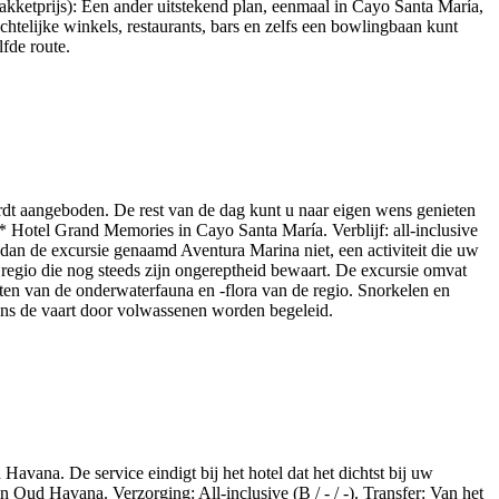
akketprijs): Een ander uitstekend plan, eenmaal in Cayo Santa María,
htelijke winkels, restaurants, bars en zelfs een bowlingbaan kunt
lfde route.
rdt aangeboden. De rest van de dag kunt u naar eigen wens genieten
* Hotel Grand Memories in Cayo Santa María. Verblijf: all-inclusive
s dan de excursie genaamd Aventura Marina niet, een activiteit die uw
 regio die nog steeds zijn ongereptheid bewaart. De excursie omvat
eten van de onderwaterfauna en -flora van de regio. Snorkelen en
dens de vaart door volwassenen worden begeleid.
avana. De service eindigt bij het hotel dat het dichtst bij uw
Oud Havana. Verzorging: All-inclusive (B / - / -). Transfer: Van het