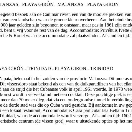
n begeleid bezoek aan de Canimar-rivier, een van de mooiste plekken v
 van een landschap waar de groene kleur overheerst. Aan het einde be
0.000 jaar geleden zijn begonnen te ontstaan, maar pas in 1861 zijn ont
, bent u vrij voor de rest van de dag. Accommodatie: Privéhuis Ivette &
vette & Ronel waar de accommodatie zal plaatsvinden. Afstand en tijd:
e Zapata, helemaal in het zuiden van de provincie Matanzas. Dit moeras
it vissersdorp staat bekend als een van de duikparadijzen van het eilan
an de strijd die het Cubaanse volk in april 1961 voerde. In 1978 wer
nkomst wordt u verwelkomd met een cocktail. Deze prachtige plek is een 
meer dan 70 meter diep, dat via een ondergrondse tunnel in verbindin
die de derde stad was die op Cuba werd gesticht. Bij aankomst in uw gep
n een lokaal restaurant. Accommodatie: Casa particular Isla Bella in Trin
n Trinidad, waar de accommodatie wordt verzorgd. Afstand en tijd: 160,
oeristische centrum (de vissen grot), waar u uitstekende opties op het m