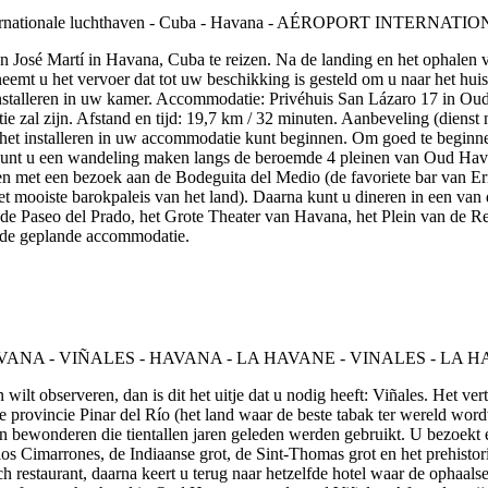
en José Martí in Havana, Cuba te reizen. Na de landing en het ophalen
emt u het vervoer dat tot uw beschikking is gesteld om u naar het huis 
nstalleren in uw kamer. Accommodatie: Privéhuis San Lázaro 17 in Oud 
al zijn. Afstand en tijd: 19,7 km / 32 minuten. Aanbeveling (dienst ni
 het installeren in uw accommodatie kunt beginnen. Om goed te beginn
nt u een wandeling maken langs de beroemde 4 pleinen van Oud Havana
n met een bezoek aan de Bodeguita del Medio (de favoriete bar van Er
et mooiste barokpaleis van het land). Daarna kunt u dineren in een van
e Paseo del Prado, het Grote Theater van Havana, het Plein van de Revol
 de geplande accommodatie.
 wilt observeren, dan is dit het uitje dat u nodig heeft: Viñales. Het ver
De provincie Pinar del Río (het land waar de beste tabak ter wereld wo
n bewonderen die tientallen jaren geleden werden gebruikt. U bezoekt 
os Cimarrones, de Indiaanse grot, de Sint-Thomas grot en het prehistori
ch restaurant, daarna keert u terug naar hetzelfde hotel waar de ophaa