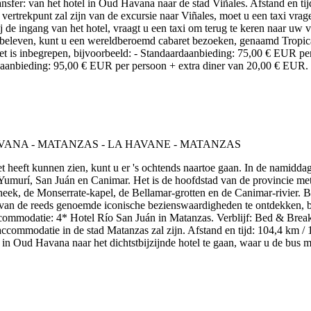
nsfer: van het hotel in Oud Havana naar de stad Viñales. Afstand en tij
vertrekpunt zal zijn van de excursie naar Viñales, moet u een taxi vragen
 de ingang van het hotel, vraagt u een taxi om terug te keren naar uw ve
t beleven, kunt u een wereldberoemd cabaret bezoeken, genaamd Tropican
 niet is inbegrepen, bijvoorbeeld: - Standaardaanbieding: 75,00 € EUR 
 aanbieding: 95,00 € EUR per persoon + extra diner van 20,00 € EUR.
et heeft kunnen zien, kunt u er 's ochtends naartoe gaan. In de namidda
Yumurí, San Juán en Canimar. Het is de hoofdstad van de provincie met
potheek, de Monserrate-kapel, de Bellamar-grotten en de Canimar-rivier
e van de reeds genoemde iconische bezienswaardigheden te ontdekken, b
Accommodatie: 4* Hotel Río San Juán in Matanzas. Verblijf: Bed & Break
commodatie in de stad Matanzas zal zijn. Afstand en tijd: 104,4 km / 
n Oud Havana naar het dichtstbijzijnde hotel te gaan, waar u de bus m