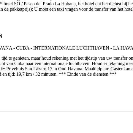
tel SO / Paseo del Prado La Habana, het hotel dat het dichtst bij het 
in de pakketprijs): U moet een taxi vragen voor de transfer van het ho
N
tijd te genieten, maar houd rekening met het tijdstip van uw transfer o
cht van Cuba naar een internationale luchthaven. Houd er rekening mee
: Privéhuis San Lázaro 17 in Oud Havana. Maaltijdplan: Gastenkamer (B
 en tijd: 19,7 km / 32 minuten. *** Einde van de diensten ***