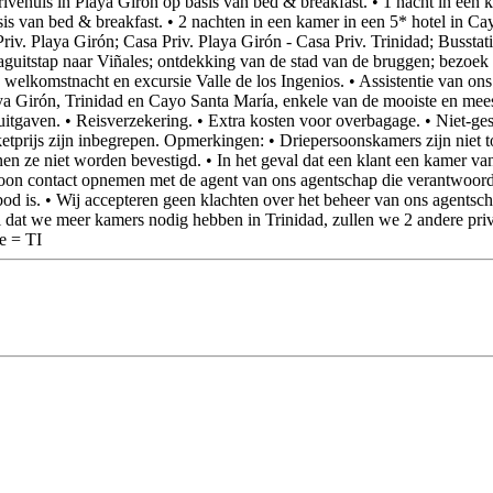
ivéhuis in Playa Girón op basis van bed & breakfast. • 1 nacht in een 
sis van bed & breakfast. • 2 nachten in een kamer in een 5* hotel in Cay
iv. Playa Girón; Casa Priv. Playa Girón - Casa Priv. Trinidad; Bussta
daguitstap naar Viñales; ontdekking van de stad van de bruggen; bezoe
welkomstnacht en excursie Valle de los Ingenios. • Assistentie van ons
a Girón, Trinidad en Cayo Santa María, enkele van de mooiste en meest
uitgaven. • Reisverzekering. • Extra kosten voor overbagage. • Niet-gesp
akketprijs zijn inbegrepen. Opmerkingen: • Driepersoonskamers zijn niet
en ze niet worden bevestigd. • In het geval dat een klant een kamer van
rsoon contact opnemen met de agent van ons agentschap die verantwoordel
nbod is. • Wij accepteren geen klachten over het beheer van ons agentsch
dat we meer kamers nodig hebben in Trinidad, zullen we 2 andere privé
e = TI