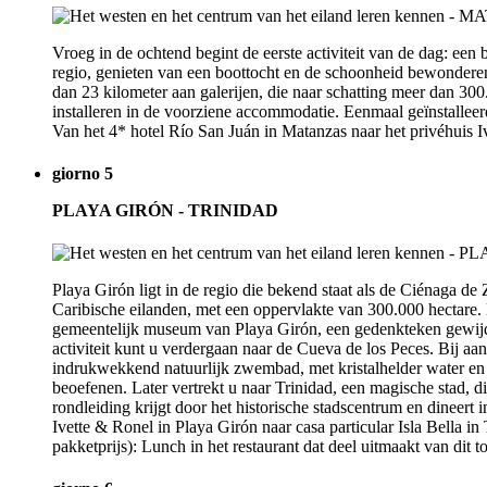
Vroeg in de ochtend begint de eerste activiteit van de dag: ee
regio, genieten van een boottocht en de schoonheid bewonderen
dan 23 kilometer aan galerijen, die naar schatting meer dan 30
installeren in de voorziene accommodatie. Eenmaal geïnstalleerd
Van het 4* hotel Río San Juán in Matanzas naar het privéhuis I
giorno 5
PLAYA GIRÓN - TRINIDAD
Playa Girón ligt in de regio die bekend staat als de Ciénaga d
Caribische eilanden, met een oppervlakte van 300.000 hectare. D
gemeentelijk museum van Playa Girón, een gedenkteken gewijd a
activiteit kunt u verdergaan naar de Cueva de los Peces. Bij aa
indrukwekkend natuurlijk zwembad, met kristalhelder water en 
beoefenen. Later vertrekt u naar Trinidad, een magische stad, 
rondleiding krijgt door het historische stadscentrum en dineert i
Ivette & Ronel in Playa Girón naar casa particular Isla Bella i
pakketprijs): Lunch in het restaurant dat deel uitmaakt van dit t