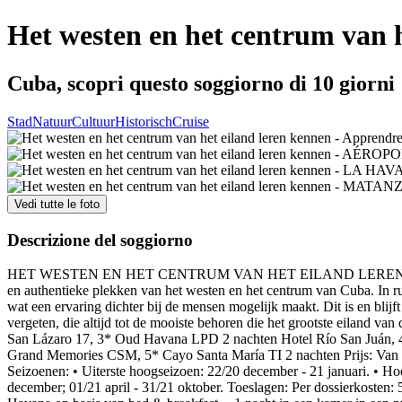
Het westen en het centrum van h
Cuba, scopri questo soggiorno di 10 giorni
Stad
Natuur
Cultuur
Historisch
Cruise
Vedi tutte le foto
Descrizione del soggiorno
HET WESTEN EN HET CENTRUM VAN HET EILAND LEREN KENNEN (9 nac
en authentieke plekken van het westen en het centrum van Cuba. In r
wat een ervaring dichter bij de mensen mogelijk maakt. Dit is en blij
vergeten, die altijd tot de mooiste behoren die het grootste eiland van
San Lázaro 17, 3* Oud Havana LPD 2 nachten Hotel Río San Juán, 4*
Grand Memories CSM, 5* Cayo Santa María TI 2 nachten Prijs: Van 69
Seizoenen: • Uiterste hoogseizoen: 22/20 december - 21 januari. • Ho
december; 01/21 april - 31/21 oktober. Toeslagen: Per dossierkosten