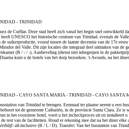
quez de Cuéllar. Deze stad heeft zich vanaf het begin snel ontwikkeld
heeft UNESCO het historische centrum van Trinidad, evenals de Valle d
n de suikerproductie, vooral tussen de laatste decennia van de 17e eeu
ador del Valle. Dit zijn locaties die integraal deel uitmaken van de ges
nkamer (B / - / -). Aanbeveling (dienst niet inbegrepen in de pakketpri
. Daarna kunt u de hotels van het dorp bezoeken. 's Avonds, na het dine
busstation van Trinidad te brengen. Eenmaal ter plaatse neemt u een bus
n behoort tot de gemeente Caibarién, in de provincie Santa Clara. Ze i
st in het voorziene hotel, voert u het incheckproces uit en installeert 
n de rest van de faciliteiten. Houd er rekening mee dat na het diner el
lijf: all-inclusive (B / L / D). Transfer: Van het busstation van Tri