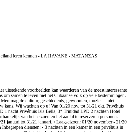
tekende voorbeelden kan waarderen van de meest interessante
kans om samen te leven met het Cubaanse volk op vele bestemmingen,
d. Men mag de cultuur, geschiedenis, gewoonten, muziek... niet
is uw kans. Wij wachten op u! Van 01/20 nov. tot 31/21 okt. Privéhuis
1 nacht Privéhuis Isla Bella, 3* Trinidad LPD 2 nachten Hotel
nkelijk van het seizoen en het aantal te reserveren personen.
21 januari tot 31/21 januari. • Laagseizoen: 01/20 november - 21/20
Inbegrepen diensten: • 3 nachten in een kamer in een privéhuis in