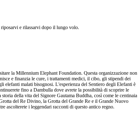
 riposarvi e rilassarvi dopo il lungo volo.
visitare la Millennium Elephant Foundation. Questa organizzazione non
ce e finanzia le cure, i trattamenti medici, il cibo, gli stipendi dei
li elefanti malati bisognosi. L'esperienza del Sentiero degli Elefanti è
continuerete fino a Dambulla dove avrete la possibilità di scoprire le
 la storia della vita del Signore Gautama Buddha, così come le centinaia
 la Grotta del Re Divino, la Grotta del Grande Re e il Grande Nuovo
re ascolterete i leggendari racconti di questo antico regno.