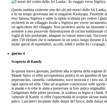
Questa mattina visiterete uno dei siti più storici dello Sri Lank
e fu un tempo governata dal re singalese Kashyapa. Passerete at
reso famosa Sigiriya e salite la ripida scalinata per vedere i gi
recherete in un villaggio locale a Sigiriya per vivere un'autentica
un agricoltore del villaggio. Non perdetevi anche un rilassante sa
assistere a una piacevole dimostrazione di cucina tradizionale ch
foglie di loto profumate, adagiate su vassoi intrecciati. Success
oltre 150 elefanti che si radunano in un unico luogo durante il fa
molte specie di mammiferi, uccelli, rettili e anfibi tra i cespugli, 
giorno 4
Scoperta di Kandy
In questa nuova giornata, partirete alla scoperta della regione di
Matale Spice vi offre un'esperienza pratica in un giardino di sp
peperoncino, cannella, cardamomo, noce moscata e i loro usi. Il g
ogni spezia ed erba. Oltre ad acquisire conoscenze sulle spezie 
le piante e le erbe le aiuta a preservare la loro antica originalit
l'artigianato delle pietre preziose, la scultura su legno e i bati
culturale di Kandy vi offre l'opportunità di scoprire alcune tradi
palco. Lasciatevi incantare dalle danze del fuoco, dalle danze de