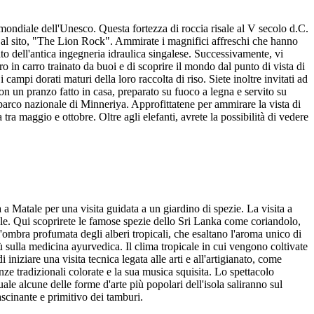
o mondiale dell'Unesco. Questa fortezza di roccia risale al V secolo d.C.
e al sito, "The Lion Rock". Ammirate i magnifici affreschi che hanno
ato dell'antica ingegneria idraulica singalese. Successivamente, vi
ro in carro trainato da buoi e di scoprire il mondo dal punto di vista di
ampi dorati maturi della loro raccolta di riso. Siete inoltre invitati ad
con un pranzo fatto in casa, preparato su fuoco a legna e servito su
l parco nazionale di Minneriya. Approfittatene per ammirare la vista di
ra maggio e ottobre. Oltre agli elefanti, avrete la possibilità di vedere
 a Matale per una visita guidata a un giardino di spezie. La visita a
tale. Qui scoprirete le famose spezie dello Sri Lanka come coriandolo,
'ombra profumata degli alberi tropicali, che esaltano l'aroma unico di
ù sulla medicina ayurvedica. Il clima tropicale in cui vengono coltivate
iniziare una visita tecnica legata alle arti e all'artigianato, come
anze tradizionali colorate e la sua musica squisita. Lo spettacolo
ale alcune delle forme d'arte più popolari dell'isola saliranno sul
ascinante e primitivo dei tamburi.