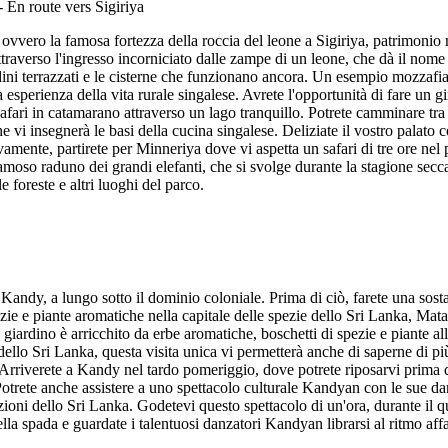
a, ovvero la famosa fortezza della roccia del leone a Sigiriya, patrimoni
traverso l'ingresso incorniciato dalle zampe di un leone, che dà il nom
ardini terrazzati e le cisterne che funzionano ancora. Un esempio mozzafi
 esperienza della vita rurale singalese. Avrete l'opportunità di fare un gi
fari in catamarano attraverso un lago tranquillo. Potrete camminare tra i c
e vi insegnerà le basi della cucina singalese. Deliziate il vostro palato 
ivamente, partirete per Minneriya dove vi aspetta un safari di tre ore ne
moso raduno dei grandi elefanti, che si svolge durante la stagione secca t
le foreste e altri luoghi del parco.
 Kandy, a lungo sotto il dominio coloniale. Prima di ciò, farete una sosta
ezie e piante aromatiche nella capitale delle spezie dello Sri Lanka, Ma
iardino è arricchito da erbe aromatiche, boschetti di spezie e piante all
dello Sri Lanka, questa visita unica vi permetterà anche di saperne di pi
à. Arriverete a Kandy nel tardo pomeriggio, dove potrete riposarvi prima di 
k. Potrete anche assistere a uno spettacolo culturale Kandyan con le sue d
zioni dello Sri Lanka. Godetevi questo spettacolo di un'ora, durante il qu
lla spada e guardate i talentuosi danzatori Kandyan librarsi al ritmo aff