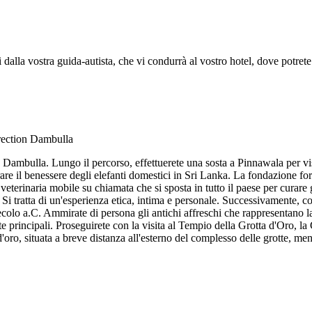
 dalla vostra guida-autista, che vi condurrà al vostro hotel, dove potrete
 Dambulla. Lungo il percorso, effettuerete una sosta a Pinnawala per 
re il benessere degli elefanti domestici in Sri Lanka. La fondazione fornis
eterinaria mobile su chiamata che si sposta in tutto il paese per curare g
ti. Si tratta di un'esperienza etica, intima e personale. Successivamente, 
I secolo a.C. Ammirate di persona gli antichi affreschi che rappresentano
otte principali. Proseguirete con la visita al Tempio della Grotta d'Oro,
oro, situata a breve distanza all'esterno del complesso delle grotte, ment