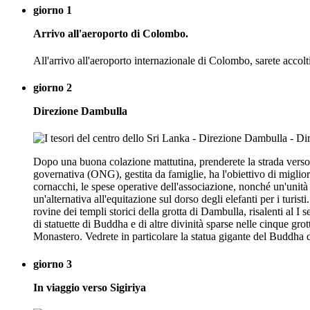
giorno 1
Arrivo all'aeroporto di Colombo.
All'arrivo all'aeroporto internazionale di Colombo, sarete accolti
giorno 2
Direzione Dambulla
Dopo una buona colazione mattutina, prenderete la strada verso
governativa (ONG), gestita da famiglie, ha l'obiettivo di migliora
cornacchi, le spese operative dell'associazione, nonché un'unità v
un'alternativa all'equitazione sul dorso degli elefanti per i turis
rovine dei templi storici della grotta di Dambulla, risalenti al 
di statuette di Buddha e di altre divinità sparse nelle cinque gr
Monastero. Vedrete in particolare la statua gigante del Buddha d'
giorno 3
In viaggio verso Sigiriya