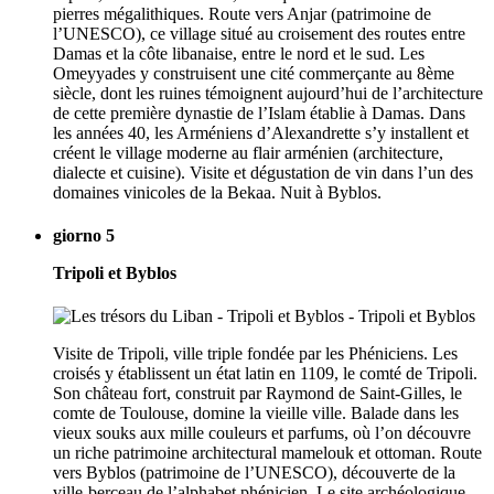
pierres mégalithiques. Route vers Anjar (patrimoine de
l’UNESCO), ce village situé au croisement des routes entre
Damas et la côte libanaise, entre le nord et le sud. Les
Omeyyades y construisent une cité commerçante au 8ème
siècle, dont les ruines témoignent aujourd’hui de l’architecture
de cette première dynastie de l’Islam établie à Damas. Dans
les années 40, les Arméniens d’Alexandrette s’y installent et
créent le village moderne au flair arménien (architecture,
dialecte et cuisine). Visite et dégustation de vin dans l’un des
domaines vinicoles de la Bekaa. Nuit à Byblos.
giorno 5
Tripoli et Byblos
Visite de Tripoli, ville triple fondée par les Phéniciens. Les
croisés y établissent un état latin en 1109, le comté de Tripoli.
Son château fort, construit par Raymond de Saint-Gilles, le
comte de Toulouse, domine la vieille ville. Balade dans les
vieux souks aux mille couleurs et parfums, où l’on découvre
un riche patrimoine architectural mamelouk et ottoman. Route
vers Byblos (patrimoine de l’UNESCO), découverte de la
ville-berceau de l’alphabet phénicien. Le site archéologique