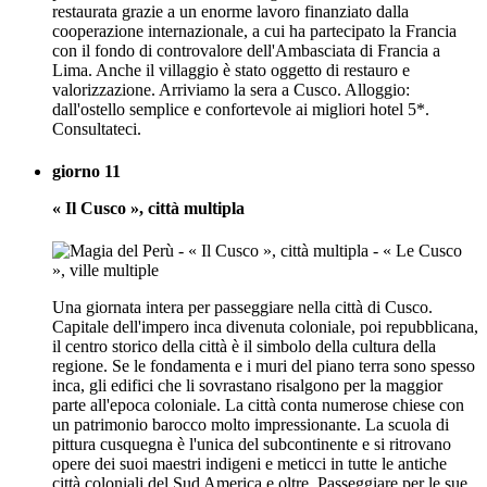
restaurata grazie a un enorme lavoro finanziato dalla
cooperazione internazionale, a cui ha partecipato la Francia
con il fondo di controvalore dell'Ambasciata di Francia a
Lima. Anche il villaggio è stato oggetto di restauro e
valorizzazione. Arriviamo la sera a Cusco. Alloggio:
dall'ostello semplice e confortevole ai migliori hotel 5*.
Consultateci.
giorno 11
« Il Cusco », città multipla
Una giornata intera per passeggiare nella città di Cusco.
Capitale dell'impero inca divenuta coloniale, poi repubblicana,
il centro storico della città è il simbolo della cultura della
regione. Se le fondamenta e i muri del piano terra sono spesso
inca, gli edifici che li sovrastano risalgono per la maggior
parte all'epoca coloniale. La città conta numerose chiese con
un patrimonio barocco molto impressionante. La scuola di
pittura cusquegna è l'unica del subcontinente e si ritrovano
opere dei suoi maestri indigeni e meticci in tutte le antiche
città coloniali del Sud America e oltre. Passeggiare per le sue