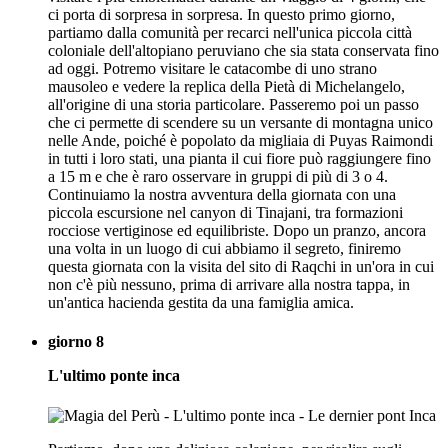
ci porta di sorpresa in sorpresa. In questo primo giorno,
partiamo dalla comunità per recarci nell'unica piccola città
coloniale dell'altopiano peruviano che sia stata conservata fino
ad oggi. Potremo visitare le catacombe di uno strano
mausoleo e vedere la replica della Pietà di Michelangelo,
all'origine di una storia particolare. Passeremo poi un passo
che ci permette di scendere su un versante di montagna unico
nelle Ande, poiché è popolato da migliaia di Puyas Raimondi
in tutti i loro stati, una pianta il cui fiore può raggiungere fino
a 15 m e che è raro osservare in gruppi di più di 3 o 4.
Continuiamo la nostra avventura della giornata con una
piccola escursione nel canyon di Tinajani, tra formazioni
rocciose vertiginose ed equilibriste. Dopo un pranzo, ancora
una volta in un luogo di cui abbiamo il segreto, finiremo
questa giornata con la visita del sito di Raqchi in un'ora in cui
non c'è più nessuno, prima di arrivare alla nostra tappa, in
un'antica hacienda gestita da una famiglia amica.
giorno 8
L'ultimo ponte inca