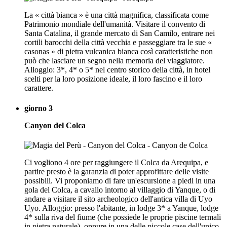
La « città bianca » è una città magnifica, classificata come
Patrimonio mondiale dell'umanità. Visitare il convento di
Santa Catalina, il grande mercato di San Camilo, entrare nei
cortili barocchi della città vecchia e passeggiare tra le sue «
casonas » di pietra vulcanica bianca così caratteristiche non
può che lasciare un segno nella memoria del viaggiatore.
Alloggio: 3*, 4* o 5* nel centro storico della città, in hotel
scelti per la loro posizione ideale, il loro fascino e il loro
carattere.
giorno 3
Canyon del Colca
Ci vogliono 4 ore per raggiungere il Colca da Arequipa, e
partire presto è la garanzia di poter approfittare delle visite
possibili. Vi proponiamo di fare un'escursione a piedi in una
gola del Colca, a cavallo intorno al villaggio di Yanque, o di
andare a visitare il sito archeologico dell'antica villa di Uyo
Uyo. Alloggio: presso l'abitante, in lodge 3* a Yanque, lodge
4* sulla riva del fiume (che possiede le proprie piscine termali
in pietra naturale), oppure in una delle piccole case dell'unico