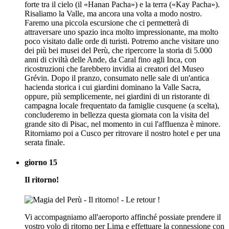
forte tra il cielo (il «Hanan Pacha») e la terra («Kay Pacha»).
Risaliamo la Valle, ma ancora una volta a modo nostro.
Faremo una piccola escursione che ci permetterà di
attraversare uno spazio inca molto impressionante, ma molto
poco visitato dalle orde di turisti. Potremo anche visitare uno
dei più bei musei del Perù, che ripercorre la storia di 5.000
anni di civiltà delle Ande, da Caral fino agli Inca, con
ricostruzioni che farebbero invidia ai creatori del Museo
Grévin. Dopo il pranzo, consumato nelle sale di un'antica
hacienda storica i cui giardini dominano la Valle Sacra,
oppure, più semplicemente, nei giardini di un ristorante di
campagna locale frequentato da famiglie cusquene (a scelta),
concluderemo in bellezza questa giornata con la visita del
grande sito di Pisac, nel momento in cui l'affluenza è minore.
Ritorniamo poi a Cusco per ritrovare il nostro hotel e per una
serata finale.
giorno 15
Il ritorno!
Vi accompagniamo all'aeroporto affinché possiate prendere il
vostro volo di ritorno per Lima e effettuare la connessione con