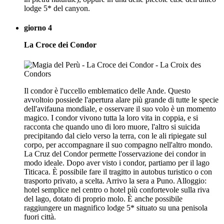
lodge 5* del canyon.
giorno 4
La Croce dei Condor
Il condor è l'uccello emblematico delle Ande. Questo
avvoltoio possiede l'apertura alare più grande di tutte le specie
dell'avifauna mondiale, e osservare il suo volo è un momento
magico. I condor vivono tutta la loro vita in coppia, e si
racconta che quando uno di loro muore, l'altro si suicida
precipitando dal cielo verso la terra, con le ali ripiegate sul
corpo, per accompagnare il suo compagno nell'altro mondo.
La Cruz del Condor permette l'osservazione dei condor in
modo ideale. Dopo aver visto i condor, partiamo per il lago
Titicaca. È possibile fare il tragitto in autobus turistico o con
trasporto privato, a scelta. Arrivo la sera a Puno. Alloggio:
hotel semplice nel centro o hotel più confortevole sulla riva
del lago, dotato di proprio molo. È anche possibile
raggiungere un magnifico lodge 5* situato su una penisola
fuori città.