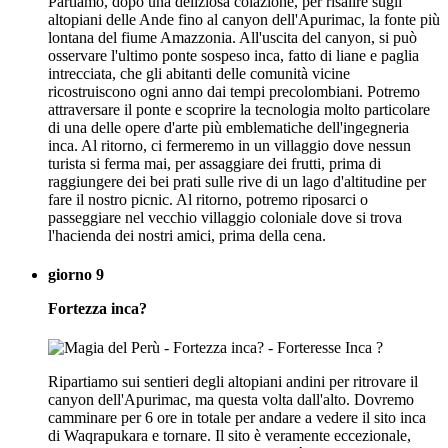
Partiamo, dopo una deliziosa colazione, per risalire sugli
altopiani delle Ande fino al canyon dell'Apurimac, la fonte più
lontana del fiume Amazzonia. All'uscita del canyon, si può
osservare l'ultimo ponte sospeso inca, fatto di liane e paglia
intrecciata, che gli abitanti delle comunità vicine
ricostruiscono ogni anno dai tempi precolombiani. Potremo
attraversare il ponte e scoprire la tecnologia molto particolare
di una delle opere d'arte più emblematiche dell'ingegneria
inca. Al ritorno, ci fermeremo in un villaggio dove nessun
turista si ferma mai, per assaggiare dei frutti, prima di
raggiungere dei bei prati sulle rive di un lago d'altitudine per
fare il nostro picnic. Al ritorno, potremo riposarci o
passeggiare nel vecchio villaggio coloniale dove si trova
l'hacienda dei nostri amici, prima della cena.
giorno 9
Fortezza inca?
Ripartiamo sui sentieri degli altopiani andini per ritrovare il
canyon dell'Apurimac, ma questa volta dall'alto. Dovremo
camminare per 6 ore in totale per andare a vedere il sito inca
di Waqrapukara e tornare. Il sito è veramente eccezionale,