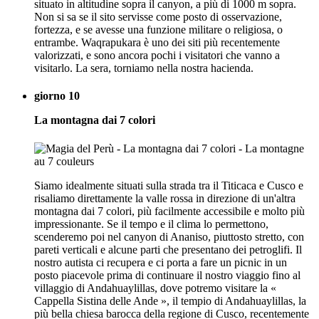
situato in altitudine sopra il canyon, a più di 1000 m sopra.
Non si sa se il sito servisse come posto di osservazione,
fortezza, e se avesse una funzione militare o religiosa, o
entrambe. Waqrapukara è uno dei siti più recentemente
valorizzati, e sono ancora pochi i visitatori che vanno a
visitarlo. La sera, torniamo nella nostra hacienda.
giorno 10
La montagna dai 7 colori
Siamo idealmente situati sulla strada tra il Titicaca e Cusco e
risaliamo direttamente la valle rossa in direzione di un'altra
montagna dai 7 colori, più facilmente accessibile e molto più
impressionante. Se il tempo e il clima lo permettono,
scenderemo poi nel canyon di Ananiso, piuttosto stretto, con
pareti verticali e alcune parti che presentano dei petroglifi. Il
nostro autista ci recupera e ci porta a fare un picnic in un
posto piacevole prima di continuare il nostro viaggio fino al
villaggio di Andahuaylillas, dove potremo visitare la «
Cappella Sistina delle Ande », il tempio di Andahuaylillas, la
più bella chiesa barocca della regione di Cusco, recentemente