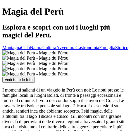
Magia del Perù
Esplora e scopri con noi i luoghi più
magici del Perù.
Montagna
Città
Natura
Cultura
Avventura
Gastronomia
Famiglia
Storico
Vedi tutte le foto
I momenti salienti di un viaggio in Perù con noi: Le notti presso le
famiglie locali in luoghi isolati, di fronte a paesaggi eccezionali e
fuori dal comune. Il volo dei condor sopra il canyon del Colca. Le
traversate tra isole e penisole sul lago Titicaca. Le escursioni su
antichi sentieri inca che abbiamo scoperto. I siti magici delle
altitudini tra il lago Titicaca e Cusco. Gli incontri con una grande
diversità di peruviani delle diverse regioni attraversate. I grandi siti
inca che visitiamo al contrario delle altre agenzie per evitare il più