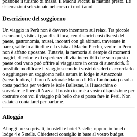
possibile il turismo di massa. Il Machu Picchu la mattina presto. Le
sistemazioni selezionate nel corso di molti anni.
Descrizione del soggiorno
Un viaggio in Perù non è davvero incentrato sul relax. Tra piccole
escursioni, visite ai grandi siti inca, centri storici così diversi del
paese, gastronomia, musei, incontri con gli abitanti, traversate in
barca, salite in altitudine e la visita al Machu Picchu, venire in Perù
non è affatto riposante. Tuttavia, la memoria si riempie di momenti
magici, di colori e di esperienze di vita incredibili che solo questo
paese così vario può offrire al viaggiatore in cerca di autenticità. È
possibile modificare il viaggio secondo i vostri desideri e accorciarlo
o aggiungere un soggiorno nella natura in lodge in Amazzonia
(verso Iquitos, il Parco Nazionale Manu o il Río Tambopata) o sulla
costa pacifica per vedere le isole Ballestas, la Huacachina o
sorvolare le linee di Nazca. Il nostro team è a vostra disposizione per
costruire con voi il viaggio più bello che si possa fare in Perù. Non
esitate a contattarci per parlarne.
Alloggio
Alloggi presso privati, in ostelli e hotel 3 stelle, oppure in hotel e
lodge 4 e 5 stelle. Chiedeteci consiglio in base al vostro budget.