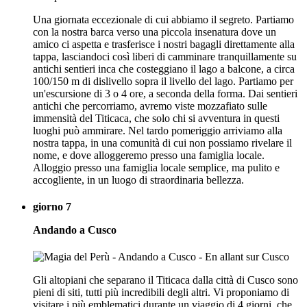
Una giornata eccezionale di cui abbiamo il segreto. Partiamo
con la nostra barca verso una piccola insenatura dove un
amico ci aspetta e trasferisce i nostri bagagli direttamente alla
tappa, lasciandoci così liberi di camminare tranquillamente su
antichi sentieri inca che costeggiano il lago a balcone, a circa
100/150 m di dislivello sopra il livello del lago. Partiamo per
un'escursione di 3 o 4 ore, a seconda della forma. Dai sentieri
antichi che percorriamo, avremo viste mozzafiato sulle
immensità del Titicaca, che solo chi si avventura in questi
luoghi può ammirare. Nel tardo pomeriggio arriviamo alla
nostra tappa, in una comunità di cui non possiamo rivelare il
nome, e dove alloggeremo presso una famiglia locale.
Alloggio presso una famiglia locale semplice, ma pulito e
accogliente, in un luogo di straordinaria bellezza.
giorno 7
Andando a Cusco
Gli altopiani che separano il Titicaca dalla città di Cusco sono
pieni di siti, tutti più incredibili degli altri. Vi proponiamo di
visitare i più emblematici durante un viaggio di 4 giorni, che