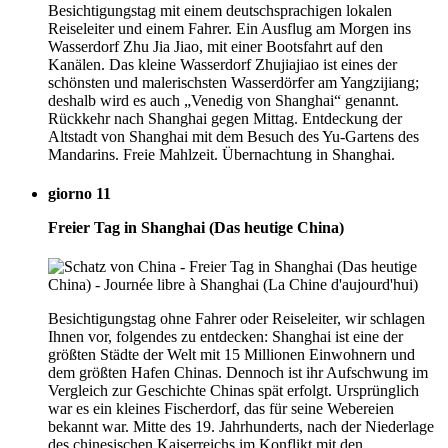
Besichtigungstag mit einem deutschsprachigen lokalen
Reiseleiter und einem Fahrer. Ein Ausflug am Morgen ins
Wasserdorf Zhu Jia Jiao, mit einer Bootsfahrt auf den
Kanälen. Das kleine Wasserdorf Zhujiajiao ist eines der
schönsten und malerischsten Wasserdörfer am Yangzijiang;
deshalb wird es auch „Venedig von Shanghai“ genannt.
Rückkehr nach Shanghai gegen Mittag. Entdeckung der
Altstadt von Shanghai mit dem Besuch des Yu-Gartens des
Mandarins. Freie Mahlzeit. Übernachtung in Shanghai.
giorno 11
Freier Tag in Shanghai (Das heutige China)
Besichtigungstag ohne Fahrer oder Reiseleiter, wir schlagen
Ihnen vor, folgendes zu entdecken: Shanghai ist eine der
größten Städte der Welt mit 15 Millionen Einwohnern und
dem größten Hafen Chinas. Dennoch ist ihr Aufschwung im
Vergleich zur Geschichte Chinas spät erfolgt. Ursprünglich
war es ein kleines Fischerdorf, das für seine Webereien
bekannt war. Mitte des 19. Jahrhunderts, nach der Niederlage
des chinesischen Kaiserreichs im Konflikt mit den