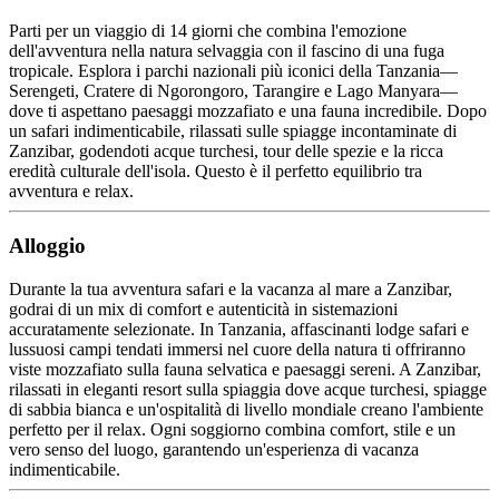
Parti per un viaggio di 14 giorni che combina l'emozione
dell'avventura nella natura selvaggia con il fascino di una fuga
tropicale. Esplora i parchi nazionali più iconici della Tanzania—
Serengeti, Cratere di Ngorongoro, Tarangire e Lago Manyara—
dove ti aspettano paesaggi mozzafiato e una fauna incredibile. Dopo
un safari indimenticabile, rilassati sulle spiagge incontaminate di
Zanzibar, godendoti acque turchesi, tour delle spezie e la ricca
eredità culturale dell'isola. Questo è il perfetto equilibrio tra
avventura e relax.
Alloggio
Durante la tua avventura safari e la vacanza al mare a Zanzibar,
godrai di un mix di comfort e autenticità in sistemazioni
accuratamente selezionate. In Tanzania, affascinanti lodge safari e
lussuosi campi tendati immersi nel cuore della natura ti offriranno
viste mozzafiato sulla fauna selvatica e paesaggi sereni. A Zanzibar,
rilassati in eleganti resort sulla spiaggia dove acque turchesi, spiagge
di sabbia bianca e un'ospitalità di livello mondiale creano l'ambiente
perfetto per il relax. Ogni soggiorno combina comfort, stile e un
vero senso del luogo, garantendo un'esperienza di vacanza
indimenticabile.