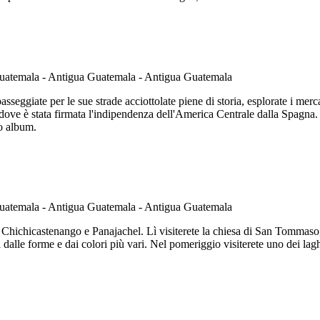
eggiate per le sue strade acciottolate piene di storia, esplorate i mercati
 dove è stata firmata l'indipendenza dell'America Centrale dalla Spagna.
ro album.
di Chichicastenango e Panajachel. Lì visiterete la chiesa di San Tommas
i dalle forme e dai colori più vari. Nel pomeriggio visiterete uno dei la