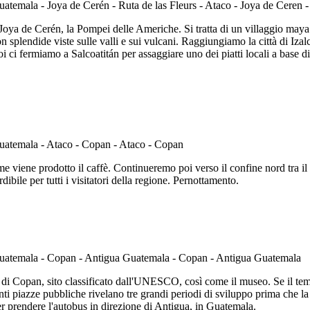
i Joya de Cerén, la Pompei delle Americhe. Si tratta di un villaggio maya
splendide viste sulle valli e sui vulcani. Raggiungiamo la città di Izalc
i ci fermiamo a Salcoatitán per assaggiare uno dei piatti locali a base 
me viene prodotto il caffè. Continueremo poi verso il confine nord tra
ibile per tutti i visitatori della regione. Pernottamento.
ne di Copan, sito classificato dall'UNESCO, così come il museo. Se il tem
nenti piazze pubbliche rivelano tre grandi periodi di sviluppo prima che l
er prendere l'autobus in direzione di Antigua, in Guatemala.