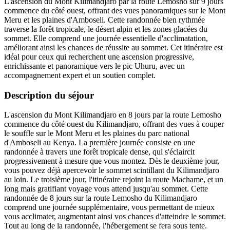
L'ascension du Mont Kilimandjaro par la route Lemosho sur 9 jours
commence du côté ouest, offrant des vues panoramiques sur le Mont
Meru et les plaines d'Amboseli. Cette randonnée bien rythmée
traverse la forêt tropicale, le désert alpin et les zones glacées du
sommet. Elle comprend une journée essentielle d'acclimatation,
améliorant ainsi les chances de réussite au sommet. Cet itinéraire est
idéal pour ceux qui recherchent une ascension progressive,
enrichissante et panoramique vers le pic Uhuru, avec un
accompagnement expert et un soutien complet.
Description du séjour
L'ascension du Mont Kilimandjaro en 8 jours par la route Lemosho
commence du côté ouest du Kilimandjaro, offrant des vues à couper
le souffle sur le Mont Meru et les plaines du parc national
d'Amboseli au Kenya. La première journée consiste en une
randonnée à travers une forêt tropicale dense, qui s'éclaircit
progressivement à mesure que vous montez. Dès le deuxième jour,
vous pouvez déjà apercevoir le sommet scintillant du Kilimandjaro
au loin. Le troisième jour, l'itinéraire rejoint la route Machame, et un
long mais gratifiant voyage vous attend jusqu'au sommet. Cette
randonnée de 8 jours sur la route Lemosho du Kilimandjaro
comprend une journée supplémentaire, vous permettant de mieux
vous acclimater, augmentant ainsi vos chances d'atteindre le sommet.
Tout au long de la randonnée, l'hébergement se fera sous tente.