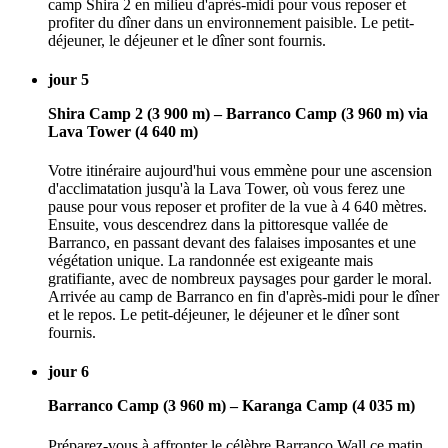
camp Shira 2 en milieu d'après-midi pour vous reposer et
profiter du dîner dans un environnement paisible. Le petit-
déjeuner, le déjeuner et le dîner sont fournis.
jour 5
Shira Camp 2 (3 900 m) – Barranco Camp (3 960 m) via
Lava Tower (4 640 m)
Votre itinéraire aujourd'hui vous emmène pour une ascension
d'acclimatation jusqu'à la Lava Tower, où vous ferez une
pause pour vous reposer et profiter de la vue à 4 640 mètres.
Ensuite, vous descendrez dans la pittoresque vallée de
Barranco, en passant devant des falaises imposantes et une
végétation unique. La randonnée est exigeante mais
gratifiante, avec de nombreux paysages pour garder le moral.
Arrivée au camp de Barranco en fin d'après-midi pour le dîner
et le repos. Le petit-déjeuner, le déjeuner et le dîner sont
fournis.
jour 6
Barranco Camp (3 960 m) – Karanga Camp (4 035 m)
Préparez-vous à affronter le célèbre Barranco Wall ce matin,