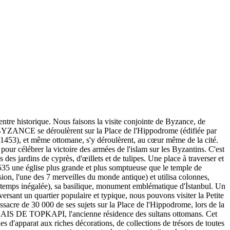
entre historique. Nous faisons la visite conjointe de Byzance, de
e BYZANCE se déroulèrent sur la Place de l'Hippodrome (édifiée par
n 1453), et même ottomane, s'y déroulèrent, au cœur même de la cité.
ur célébrer la victoire des armées de l'islam sur les Byzantins. C'est
es jardins de cyprès, d'œillets et de tulipes. Une place à traverser et
535 une église plus grande et plus somptueuse que le temple de
on, l'une des 7 merveilles du monde antique) et utilisa colonnes,
ngtemps inégalée), sa basilique, monument emblématique d'İstanbul. Un
ersant un quartier populaire et typique, nous pouvons visiter la Petite
sacre de 30 000 de ses sujets sur la Place de l'Hippodrome, lors de la
 PALAIS DE TOPKAPI, l'ancienne résidence des sultans ottomans. Cet
es d'apparat aux riches décorations, de collections de trésors de toutes