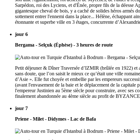
Sarpédon, roi des Lyciens, et d'Énée, propre fils de la déesse 
gigantesque cheval de bois, y a caché de solides héros armés dont 
sottement entrer l'ennemi dans la place... Hélène, échappant ains
étonnante et superbe ville en 3 étages, concurrente d’Alexandri
jour 6
Bergama - Selçuk (Éphèse) - 3 heures de route
Petit déjeuner & Dîner Traversée d’IZMIR (brûlée en 1922) et ar
sans doute, que l’on saisit le mieux ce qu’était une ville romai
d’Asie ». Elle fut choyée et embellie par les empereurs succes
(avant l'envasement de la baie et le déplacement de la capitale p
l'empereur Justinien au 5ème siècle pour construire, avec ses 
finalement abandonnée au 4ème siècle au profit de BYZANCE. 
jour 7
Priene - Milet - Didymes - Lac de Bafa