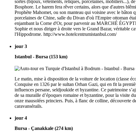
sortes (bijoux, vêtements, reliques, porcelaines, mobiliers...), d
Bosphore. Le harem fera rêver certains, alors que d'autres blêm
Prophète Mahomet, ou son manteau qui voisine avec le bâton que
porcelaines de Chine, salle du Divan d'où l'Empire ottoman étai
enjambant la Corne d'Or, pour parvenir au MARCHÉ ÉGYPTIEN
Sophie et nous diriger à droite vers le Grand Bazar, véritable 
l'Hippodrome. http://www.hotelcentrumistanbul.com/
jour 3
Istanbul - Bursa (153 km)
Le matin, mise à disposition de la voiture de location (classe éc
Conquise en 1326 par le sultan Orhan Gazi, qui en fit la premi
influences persane, seldjoukide et byzantine. Ce patrimoine s’ajo
de sa muraille d’époques romaine et byzantine, pour la visite 
onze mausolées princiers. Puis, à flanc de colline, découverte de
caravansérails.
jour 4
Bursa - Çanakkale (274 km)