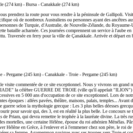
vous prendrez la route pour vous rendre à la péninsule de Gallipoli. Visi
pécifique où de nombreux Australiens ou personnes ayant des ancêtres aus
s personnes de Turquie, d'Australie, de Nouvelle-Zélande, du Royaume-
cette bataille acharnée. Ces journées comprennent un service à l'aube en
u. Traversée en ferry pour la ville de Çanakkale. Arrivée et départ en bu
 Belle visite commentée de ce site exceptionnel. Nous y vivrons un g
LIADE" la célèbre GUERRE DE TROIE (ville qu'il appelait "ILION") qui
essives en 5 000 ans d'occupation de ce site exceptionnel. Lors de not
rentes époques : allées pavées, théâtre, maisons, palais, temples... A
e guerre selon la mythologie grecque : Les 3 plus belles déesses grecq
urir pour savoir qui, des 3, est en réalité la plus belle. Le concours se 
fils de Priam, qui devra remettre le trophée à la lauréate divine. La très r
 des mortelles, une certaine Hélène, épouse du roi athénien Ménélas. Pâris
ver Hélène en Grèce, à l'enlever et à l'emmener chez son père, le roi de
pérer sa femme. Agamemnon navigue avec ses troupes vers Troie et com