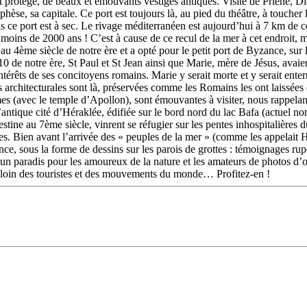
protégé, de beaux et émouvants vestiges antiques. Visite de Priène, Didy
hèse, sa capitale. Ce port est toujours là, au pied du théâtre, à toucher
is ce port est à sec. Le rivage méditerranéen est aujourd’hui à 7 km de c
n moins de 2000 ans ! C’est à cause de ce recul de la mer à cet endroit
u 4ème siècle de notre ère et a opté pour le petit port de Byzance, sur le
0 de notre ère, St Paul et St Jean ainsi que Marie, mère de Jésus, avaien
 intérêts de ses concitoyens romains. Marie y serait morte et y serait en
ses architecturales sont là, préservées comme les Romains les ont laissées
es (avec le temple d’Apollon), sont émouvantes à visiter, nous rappelant
ntique cité d’Héraklée, édifiée sur le bord nord du lac Bafa (actuel nom t
tine au 7ème siècle, vinrent se réfugier sur les pentes inhospitalières 
es. Bien avant l’arrivée des « peuples de la mer » (comme les appelait H
ence, sous la forme de dessins sur les parois de grottes : témoignages ru
un paradis pour les amoureux de la nature et les amateurs de photos d’oi
, loin des touristes et des mouvements du monde… Profitez-en !