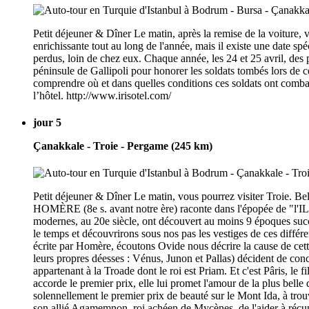
Petit déjeuner & Dîner Le matin, après la remise de la voiture, 
enrichissante tout au long de l'année, mais il existe une date s
perdus, loin de chez eux. Chaque année, les 24 et 25 avril, de
péninsule de Gallipoli pour honorer les soldats tombés lors de 
comprendre où et dans quelles conditions ces soldats ont combatt
l’hôtel. http://www.irisotel.com/
jour 5
Çanakkale - Troie - Pergame (245 km)
Petit déjeuner & Dîner Le matin, vous pourrez visiter Troie.
HOMÈRE (8e s. avant notre ère) raconte dans l'épopée de "l'I
modernes, au 20e siècle, ont découvert au moins 9 époques succ
le temps et découvrirons sous nos pas les vestiges de ces diffé
écrite par Homère, écoutons Ovide nous décrire la cause de cett
leurs propres déesses : Vénus, Junon et Pallas) décident de conco
appartenant à la Troade dont le roi est Priam. Et c'est Pâris, le 
accorde le premier prix, elle lui promet l'amour de la plus belle
solennellement le premier prix de beauté sur le Mont Ida, à trou
son allié Agamemnon, roi achéen de Mycènes, de l'aider à récu