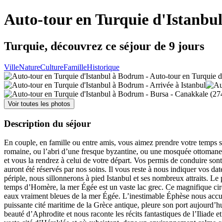
Auto-tour en Turquie d'Istanb
Turquie, découvrez ce séjour de 9 jours
Ville
Nature
Culture
Famille
Historique
Voir toutes les photos
Description du séjour
En couple, en famille ou entre amis, vous aimez prendre votre temps sur
romaine, ou l’abri d’une fresque byzantine, ou une mosquée ottomane
et vous la rendrez à celui de votre départ. Vos permis de conduire son
auront été réservés par nos soins. Il vous reste à nous indiquer vos da
périple, nous sillonnerons à pied Istanbul et ses nombreux attraits. Le 
temps d’Homère, la mer Égée est un vaste lac grec. Ce magnifique circu
eaux vraiment bleues de la mer Égée. L’inestimable Éphèse nous accue
puissante cité maritime de la Grèce antique, pleure son port aujourd’hu
beauté d’Aphrodite et nous raconte les récits fantastiques de l’Iliade