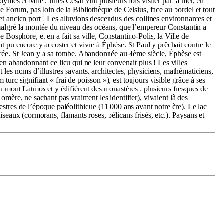
mes et Milet. Jules César vint plusieurs fois visiter par la mer, en
 le Forum, pas loin de la Bibliothèque de Celsius, face au bordel et tout
et ancien port ! Les alluvions descendus des collines environnantes et
, malgré la montée du niveau des océans, que l’empereur Constantin a
 Bosphore, et en a fait sa ville, Constantino-Polis, la Ville de
t pu encore y accoster et vivre à Éphèse. St Paul y prêchait contre le
terrée. St Jean y a sa tombe. Abandonnée au 4ème siècle, Éphèse est
 en abandonnant ce lieu qui ne leur convenait plus ! Les villes
 les noms d’illustres savants, architectes, physiciens, mathématiciens,
urc signifiant « frai de poisson »), est toujours visible grâce à ses
du mont Latmos et y édifièrent des monastères : plusieurs fresques de
omère, ne sachant pas vraiment les identifier), vivaient là des
pestres de l’époque paléolithique (11.000 ans avant notre ère). Le lac
seaux (cormorans, flamants roses, pélicans frisés, etc.). Paysans et