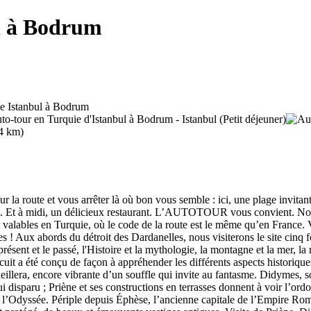
ul à Bodrum
 la route et vous arrêter là où bon vous semble : ici, une plage invitant
. Et à midi, un délicieux restaurant. L’AUTOTOUR vous convient. Nous 
t valables en Turquie, où le code de la route est le même qu’en France. 
tes ! Aux abords du détroit des Dardanelles, nous visiterons le site cin
présent et le passé, l'Histoire et la mythologie, la montagne et la mer, la
it a été conçu de façon à appréhender les différents aspects historiques 
illera, encore vibrante d’un souffle qui invite au fantasme. Didymes, 
i disparu ; Priène et ses constructions en terrasses donnent à voir l’or
 et l’Odyssée. Périple depuis Éphèse, l’ancienne capitale de l’Empire Rom