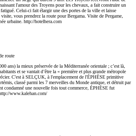
aissant l'amour des Troyens pour les chevaux, a fait construire un
igué. Celui-ci fait élargir une des portes de la ville et laisse
 la visite, vous prendrez la route pour Bergama. Visite de Pergame,
née urbaine. http://hotelhera.com
0 ans) la mieux préservée de la Méditerranée orientale ; c’est là,
abitants et se vantait d’être la « première et plus grande métropole
apprécier. C'est à SELÇUK, à l'emplacement de l'ÉPHÈSE primitive
Artémis, classé parmi les 7 merveilles du Monde antique, et détruit par
 ayant condamné une nouvelle fois tout commerce, ÉPHÈSE fut
 http://www.kalehan.com/