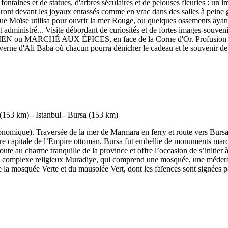
e fontaines et de statues, d'arbres séculaires et de pelouses fleuries : u
iront devant les joyaux entassés comme en vrac dans des salles à peine g
 Moïse utilisa pour ouvrir la mer Rouge, ou quelques ossements ayant 
t administré... Visite débordant de curiosités et de fortes images-souv
 ou MARCHÉ AUX ÉPICES, en face de la Corne d'Or. Profusion de pa
caverne d'Ali Baba où chacun pourra dénicher le cadeau et le souvenir d
onomique). Traversée de la mer de Marmara en ferry et route vers Bursa, 
ère capitale de l’Empire ottoman, Bursa fut embellie de monuments marq
ute au charme tranquille de la province et offre l’occasion de s’initier à
du complexe religieux Muradiye, qui comprend une mosquée, une médersa 
 la mosquée Verte et du mausolée Vert, dont les faïences sont signées par