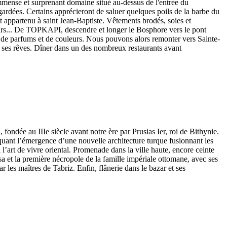
n immense et surprenant domaine situé au-dessus de l'entrée du
ardées. Certains apprécieront de saluer quelques poils de la barbe du
appartenu à saint Jean-Baptiste. Vêtements brodés, soies et
enirs... De TOPKAPI, descendre et longer le Bosphore vers le pont
rfums et de couleurs. Nous pouvons alors remonter vers Sainte-
e ses rêves. Dîner dans un des nombreux restaurants avant
fondée au IIIe siècle avant notre ère par Prusias Ier, roi de Bithynie.
uant l’émergence d’une nouvelle architecture turque fusionnant les
 l’art de vivre oriental. Promenade dans la ville haute, encore ceinte
et la première nécropole de la famille impériale ottomane, avec ses
 les maîtres de Tabriz. Enfin, flânerie dans le bazar et ses