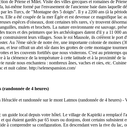
tion de Priene et Milet. Visite des villes grecques et romaines de Prie
Bafa, lui-même formé par l'envasement de l'ancienne baie dans laquelle
par les Turcs, de "Montagne des 5 doigts". Il y a 2200 ans (à la période
peu. Elle a été coupée de la mer Égée et est devenue ce magnifique lac 
ses espèces d'oiseaux, dont certaines très rares, s'y trouvent désormais
 anguilles, mulets et brochets. La nature environnante est sauvage, pr
 des traces et des peintures que les archéologues datent d'il y a 11 000 an
t y construisirent leurs villages. Sous le roi Mausole, ils créèrent le po
oster. Au 7ème siècle de notre ère, une importante colonie de moines (300
 beau, et leur offrait un abri sûr dans les grottes de cette montagne tour
ttes et les couvents fortifiés que nous visiterons. C'est au printemps que 
e à la clémence de la température à cette latitude et à la proximité de 
ie rurale nous enchantera : nombreux ânes, vaches et oies, etc. Cuisine 
lac et nuit calme. http://selenespansion.com/
s (randonnée de 4 heures)
un guide local depuis votre hôtel. Le village de Kapiriki a remplacé l'a
 et qui étaient gardés par 65 tours ou donjons, dont certains subsistent e
 aide à comprendre sa configuration. En descendant vers la rive du lac, 