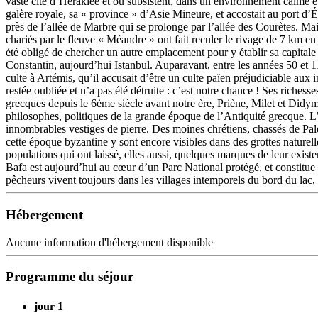
vaste cité d’Héraklée et où subsistent, dans un environnement calme et 
galère royale, sa « province » d’Asie Mineure, et accostait au port d’Ép
près de l’allée de Marbre qui se prolonge par l’allée des Courètes. Ma
chariés par le fleuve « Méandre » ont fait reculer le rivage de 7 km e
été obligé de chercher un autre emplacement pour y établir sa capitale a
Constantin, aujourd’hui Istanbul. Auparavant, entre les années 50 et 11
culte à Artémis, qu’il accusait d’être un culte païen préjudiciable aux
restée oubliée et n’a pas été détruite : c’est notre chance ! Ses riches
grecques depuis le 6ème siècle avant notre ère, Priène, Milet et Didym
philosophes, politiques de la grande époque de l’Antiquité grecque. L’a
innombrables vestiges de pierre. Des moines chrétiens, chassés de Pales
cette époque byzantine y sont encore visibles dans des grottes naturell
populations qui ont laissé, elles aussi, quelques marques de leur exist
Bafa est aujourd’hui au cœur d’un Parc National protégé, et constitue 
pêcheurs vivent toujours dans les villages intemporels du bord du lac
Hébergement
Aucune information d'hébergement disponible
Programme du séjour
jour 1