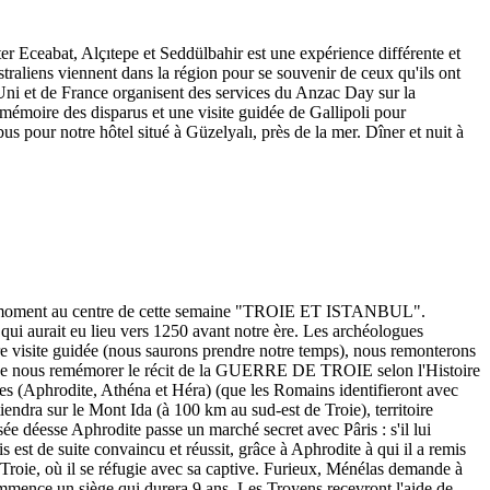
ter Eceabat, Alçıtepe et Seddülbahir est une expérience différente et
traliens viennent dans la région pour se souvenir de ceux qu'ils ont
Uni et de France organisent des services du Anzac Day sur la
 mémoire des disparus et une visite guidée de Gallipoli pour
s pour notre hôtel situé à Güzelyalı, près de la mer. Dîner et nuit à
rand moment au centre de cette semaine "TROIE ET ISTANBUL".
 aurait eu lieu vers 1250 avant notre ère. Les archéologues
re visite guidée (nous saurons prendre notre temps), nous remonterons
vant de nous remémorer le récit de la GUERRE DE TROIE selon l'Histoire
ues (Aphrodite, Athéna et Héra) (que les Romains identifieront avec
tiendra sur le Mont Ida (à 100 km au sud-est de Troie), territoire
usée déesse Aphrodite passe un marché secret avec Pâris : s'il lui
 est de suite convaincu et réussit, grâce à Aphrodite à qui il a remis
 Troie, où il se réfugie avec sa captive. Furieux, Ménélas demande à
mence un siège qui durera 9 ans. Les Troyens recevront l'aide de