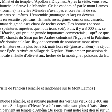
ne, Milet et du temple d’Apollon à Didymes. Après la visite, vous avez
 débouche le fleuve Le Méandre. Ce lac est dominé par le mont Latmos
 romaine), la rivière Méandre n'avait pas encore fermé de ses
aux eaux saumâtres. L'ensemble (montagne et lac) est devenu
 en sécurité : pélicans, flamants roses, grues, cormorans, canards,
ésentant de grandioses chaos de roches ocres. Des hommes se sont
s (peintures rupestres que nous irons voir). Puis, il y a 3 000 ans, ce
rt d'Héraclée, qui prit une grande importance commerciale jusqu'à ce que
), chassés du Sinaï par les Arabes colonisant l'Égypte et la Palestine,
mentée dominant le lac. Ils y ont construit de nombreux monastères
la nature est la plus belle ici, mais hors été (grosse chaleur), le séjour
la mer Égée. Arrivée au village de Kapıkırı. Vous prenez possession de
locale à l'huile d'olive et aux herbes de la montagne ; poissons du lac,
ntique Héraclée, et il subsiste partout des vestiges vieux de 2 400 ans
ncore. Sur l'agora d'Héraclée a été construite, sans plus d'états d'âme,
on parvient au temple d'Athéna (3e siècle avant notre ère) dressé sur un