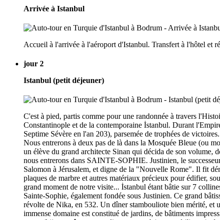
Arrivée à Istanbul
Accueil à l'arrivée à l'aéroport d'Istanbul. Transfert à l'hôtel 
jour 2
Istanbul (petit déjeuner)
C'est à pied, partis comme pour une randonnée à travers l'Histoi
Constantinople et de la contemporaine İstanbul. Durant l'Empi
Septime Sévère en l'an 203), parsemée de trophées de victoires.
Nous entrerons à deux pas de là dans la Mosquée Bleue (ou mosqu
un élève du grand architecte Sinan qui décida de son volume, de 
nous entrerons dans SAINTE-SOPHIE. Justinien, le successeur de
Salomon à Jérusalem, et digne de la "Nouvelle Rome". Il fit dém
plaques de marbre et autres matériaux précieux pour édifier, s
grand moment de notre visite... İstanbul étant bâtie sur 7 colli
Sainte-Sophie, également fondée sous Justinien. Ce grand bâtiss
révolte de Nika, en 532. Un dîner stambouliote bien mérité, et
immense domaine est constitué de jardins, de bâtiments impression