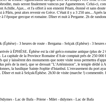
Aphrodite, mais seront finalement vaincus par Agamemnon. Celui-ci, conn
Achille, Ajax... et l'a offert à son ennemi Priam, étonné et sans doute fat
i à Pâris, peut alors revenir en Grèce. C'était il y a 3 250 ans... Après
e à l’époque grecque et romaine. Dîner et nuit à Pergame. 2h de randon
rivée à ÉPHÈSE. Éphèse est la cité gréco-romaine antique (plus de 2 00
ne. La capitale de la Province Romaine d'Asie comptait près de 250 000 h
sifs qui y laissèrent des monuments que notre visite nous permettra d'
lus près de la mer), que se dressait "L'Artémission", le temple dédié à 
colonnes, la basilique Sainte-Sophie d'Istanbul. L'envasement du port
Dîner et nuit à Selçuk/Éphèse. 2h30 de visite (marche !) commentée.