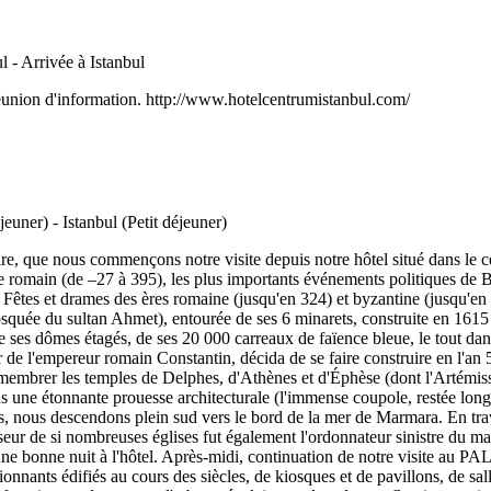
et réunion d'information. http://www.hotelcentrumistanbul.com/
re, que nous commençons notre visite depuis notre hôtel situé dans le c
re romain (de –27 à 395), les plus importants événements politiques d
 Fêtes et drames des ères romaine (jusqu'en 324) et byzantine (jusqu'e
ée du sultan Ahmet), entourée de ses 6 minarets, construite en 1615 po
ses dômes étagés, de ses 20 000 carreaux de faïence bleue, le tout dans d
 l'empereur romain Constantin, décida de se faire construire en l'an 
embrer les temples de Delphes, d'Athènes et d'Éphèse (dont l'Artémissi
ous une étonnante prouesse architecturale (l'immense coupole, restée lo
nes, nous descendons plein sud vers le bord de la mer de Marmara. En trav
eur de si nombreuses églises fut également l'ordonnateur sinistre du mas
 une bonne nuit à l'hôtel. Après-midi, continuation de notre visite au
nants édifiés au cours des siècles, de kiosques et de pavillons, de sall