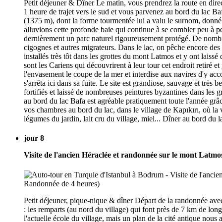
Petit déjeuner & Dîner Le matin, vous prendrez la route en direc
1 heure de trajet vers le sud et vous parvenez au bord du lac 
(1375 m), dont la forme tourmentée lui a valu le surnom, donné 
alluvions cette profonde baie qui continue à se combler peu à 
dernièrement un parc naturel rigoureusement protégé. De nombreu
cigognes et autres migrateurs. Dans le lac, on pêche encore des
installés très tôt dans les grottes du mont Latmos et y ont laissé
sont les Cariens qui découvrirent à leur tour cet endroit retiré e
l'envasement le coupe de la mer et interdise aux navires d'y acc
s'arrêta ici dans sa fuite. Le site est grandiose, sauvage et très
fortifiés et laissé de nombreuses peintures byzantines dans les gro
au bord du lac Bafa est agréable pratiquement toute l'année grâc
vos chambres au bord du lac, dans le village de Kapıkırı, où la v
légumes du jardin, lait cru du village, miel... Dîner au bord du 
jour 8
Visite de l'ancien Héraclée et randonnée sur le mont Latmo
Petit déjeuner, pique-nique & dîner Départ de la randonnée avec 
: les remparts (au nord du village) qui font près de 7 km de long
l'actuelle école du village, mais un plan de la cité antique nous