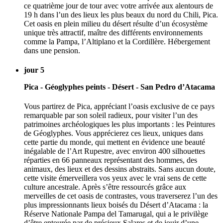
ce quatrième jour de tour avec votre arrivée aux alentours de
19 h dans l’un des lieux les plus beaux du nord du Chili, Pica.
Cet oasis en plein milieu du désert résulte d’un écosystème
unique très attractif, maître des différents environnements
comme la Pampa, l’Altiplano et la Cordillère. Hébergement
dans une pension.
jour 5
Pica - Géoglyphes peints - Désert - San Pedro d’Atacama
Vous partirez de Pica, appréciant l’oasis exclusive de ce pays
remarquable par son soleil radieux, pour visiter l’un des
patrimoines archéologiques les plus importants : les Peintures
de Géoglyphes. Vous apprécierez ces lieux, uniques dans
cette partie du monde, qui mettent en évidence une beauté
inégalable de l’Art Rupestre, avec environ 400 silhouettes
réparties en 66 panneaux représentant des hommes, des
animaux, des lieux et des dessins abstraits. Sans aucun doute,
cette visite émerveillera vos yeux avec le vrai sens de cette
culture ancestrale. Après s’être ressourcés grâce aux
merveilles de cet oasis de contrastes, vous traverserez l’un des
plus impressionnants lieux boisés du Désert d’Atacama : la
Réserve Nationale Pampa del Tamarugal, qui a le privilège
d’être entourée par de précieux Salares et de jouir d’une