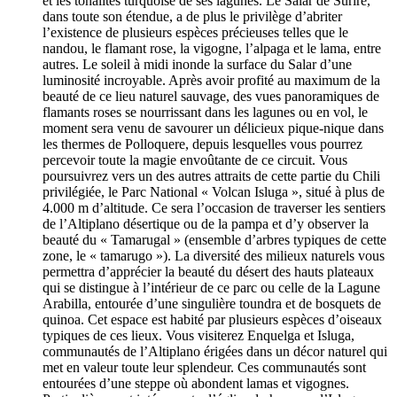
et les tonalités turquoise de ses lagunes. Le Salar de Surire,
dans toute son étendue, a de plus le privilège d’abriter
l’existence de plusieurs espèces précieuses telles que le
nandou, le flamant rose, la vigogne, l’alpaga et le lama, entre
autres. Le soleil à midi inonde la surface du Salar d’une
luminosité incroyable. Après avoir profité au maximum de la
beauté de ce lieu naturel sauvage, des vues panoramiques de
flamants roses se nourrissant dans les lagunes ou en vol, le
moment sera venu de savourer un délicieux pique-nique dans
les thermes de Polloquere, depuis lesquelles vous pourrez
percevoir toute la magie envoûtante de ce circuit. Vous
poursuivrez vers un des autres attraits de cette partie du Chili
privilégiée, le Parc National « Volcan Isluga », situé à plus de
4.000 m d’altitude. Ce sera l’occasion de traverser les sentiers
de l’Altiplano désertique ou de la pampa et d’y observer la
beauté du « Tamarugal » (ensemble d’arbres typiques de cette
zone, le « tamarugo »). La diversité des milieux naturels vous
permettra d’apprécier la beauté du désert des hauts plateaux
qui se distingue à l’intérieur de ce parc ou celle de la Lagune
Arabilla, entourée d’une singulière toundra et de bosquets de
quinoa. Cet espace est habité par plusieurs espèces d’oiseaux
typiques de ces lieux. Vous visiterez Enquelga et Isluga,
communautés de l’Altiplano érigées dans un décor naturel qui
met en valeur toute leur splendeur. Ces communautés sont
entourées d’une steppe où abondent lamas et vigognes.