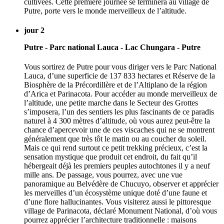
cultivées. Cette première journée se terminera au village de
Putre, porte vers le monde merveilleux de l’altitude.
jour 2
Putre - Parc national Lauca - Lac Chungara - Putre
Vous sortirez de Putre pour vous diriger vers le Parc National
Lauca, d’une superficie de 137 833 hectares et Réserve de la
Biosphère de la Précordillère et de l’Altiplano de la région
d’Arica et Parinacota. Pour accéder au monde merveilleux de
l’altitude, une petite marche dans le Secteur des Grottes
s’imposera, l’un des sentiers les plus fascinants de ce paradis
naturel à 4 300 mètres d’altitude, où vous aurez peut-être la
chance d’apercevoir une de ces viscaches qui ne se montrent
généralement que très tôt le matin ou au coucher du soleil.
Mais ce qui rend surtout ce petit trekking précieux, c’est la
sensation mystique que produit cet endroit, du fait qu’il
hébergeait déjà les premiers peuples autochtones il y a neuf
mille ans. De passage, vous pourrez, avec une vue
panoramique au Belvédère de Chucuyo, observer et apprécier
les merveilles d’un écosystème unique doté d’une faune et
d’une flore hallucinantes. Vous visiterez aussi le pittoresque
village de Parinacota, déclaré Monument National, d’où vous
pourrez apprécier l’architecture traditionnelle : maisons