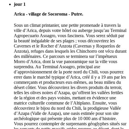
jour 1
Arica - village de Socoroma - Putre.
Sous un climat printanier, une petite promenade à travers la
ville d’Arica, depuis votre hôtel ou auberge jusqu’au Terminal
Agropecuario Asoagro, vous fascinera. Vous serez séduit par
la beauté inégalable de ses plages ; vous découvrirez les
Cavernes et le Rocher d’Anzota (Cavernas y Roqueríos de
Anzota), refuges dans lesquels les Chinchorro ont vécu durant
des millénaires. Ce parcours se terminera sur l’impétueux
Morro d’Arica, dont la vue panoramique sur la ville vous
surprendra. Au Terminal Asoagro, principal axe
d’approvisionnement de la porte nord du Chili, vous pourrez
errer dans le marché typique d’Arica, créé il y a 19 ans par les
commerçants et producteurs eux-mêmes, au beau milieu du
désert côtier. Vous découvrirez les divers produits du terroir,
telles les olives noires d’Azapa, qu’offrent les vallées fertiles
de la région et des pays voisins, mettant en évidence une
matrice culturelle commune de l’Altiplano. Ensuite, vous
découvrirez le bijou du nord du Chili, la prodigieuse Vallée
d’Azapa (Valle de Azapa), une oasis estimée pour son site
archéologique qui présente plus de 10 000 ans d’histoire.
Vous pourrez contempler de surprenants géoglyphes situés sur
les versants de petits massifs arides propres au désert, dont le