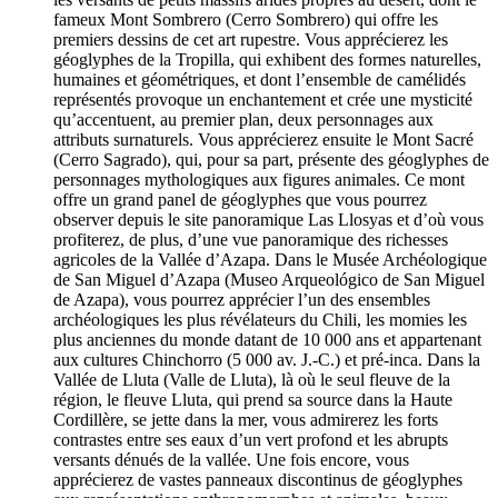
fameux Mont Sombrero (Cerro Sombrero) qui offre les
premiers dessins de cet art rupestre. Vous apprécierez les
géoglyphes de la Tropilla, qui exhibent des formes naturelles,
humaines et géométriques, et dont l’ensemble de camélidés
représentés provoque un enchantement et crée une mysticité
qu’accentuent, au premier plan, deux personnages aux
attributs surnaturels. Vous apprécierez ensuite le Mont Sacré
(Cerro Sagrado), qui, pour sa part, présente des géoglyphes de
personnages mythologiques aux figures animales. Ce mont
offre un grand panel de géoglyphes que vous pourrez
observer depuis le site panoramique Las Llosyas et d’où vous
profiterez, de plus, d’une vue panoramique des richesses
agricoles de la Vallée d’Azapa. Dans le Musée Archéologique
de San Miguel d’Azapa (Museo Arqueológico de San Miguel
de Azapa), vous pourrez apprécier l’un des ensembles
archéologiques les plus révélateurs du Chili, les momies les
plus anciennes du monde datant de 10 000 ans et appartenant
aux cultures Chinchorro (5 000 av. J.-C.) et pré-inca. Dans la
Vallée de Lluta (Valle de Lluta), là où le seul fleuve de la
région, le fleuve Lluta, qui prend sa source dans la Haute
Cordillère, se jette dans la mer, vous admirerez les forts
contrastes entre ses eaux d’un vert profond et les abrupts
versants dénués de la vallée. Une fois encore, vous
apprécierez de vastes panneaux discontinus de géoglyphes