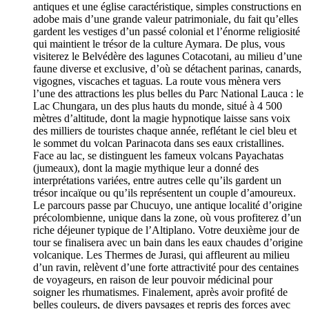
antiques et une église caractéristique, simples constructions en
adobe mais d’une grande valeur patrimoniale, du fait qu’elles
gardent les vestiges d’un passé colonial et l’énorme religiosité
qui maintient le trésor de la culture Aymara. De plus, vous
visiterez le Belvédère des lagunes Cotacotani, au milieu d’une
faune diverse et exclusive, d’où se détachent parinas, canards,
vigognes, viscaches et taguas. La route vous mènera vers
l’une des attractions les plus belles du Parc National Lauca : le
Lac Chungara, un des plus hauts du monde, situé à 4 500
mètres d’altitude, dont la magie hypnotique laisse sans voix
des milliers de touristes chaque année, reflétant le ciel bleu et
le sommet du volcan Parinacota dans ses eaux cristallines.
Face au lac, se distinguent les fameux volcans Payachatas
(jumeaux), dont la magie mythique leur a donné des
interprétations variées, entre autres celle qu’ils gardent un
trésor incaïque ou qu’ils représentent un couple d’amoureux.
Le parcours passe par Chucuyo, une antique localité d’origine
précolombienne, unique dans la zone, où vous profiterez d’un
riche déjeuner typique de l’Altiplano. Votre deuxième jour de
tour se finalisera avec un bain dans les eaux chaudes d’origine
volcanique. Les Thermes de Jurasi, qui affleurent au milieu
d’un ravin, relèvent d’une forte attractivité pour des centaines
de voyageurs, en raison de leur pouvoir médicinal pour
soigner les rhumatismes. Finalement, après avoir profité de
belles couleurs, de divers paysages et repris des forces avec