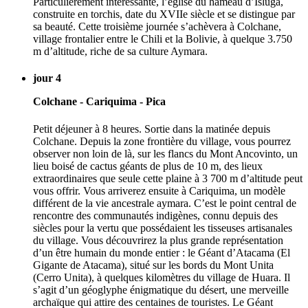
Particulièrement intéressante, l’église du hameau d’Isluga,
construite en torchis, date du XVIIe siècle et se distingue par
sa beauté. Cette troisième journée s’achèvera à Colchane,
village frontalier entre le Chili et la Bolivie, à quelque 3.750
m d’altitude, riche de sa culture Aymara.
jour 4
Colchane - Cariquima - Pica
Petit déjeuner à 8 heures. Sortie dans la matinée depuis
Colchane. Depuis la zone frontière du village, vous pourrez
observer non loin de là, sur les flancs du Mont Ancovinto, un
lieu boisé de cactus géants de plus de 10 m, des lieux
extraordinaires que seule cette plaine à 3 700 m d’altitude peut
vous offrir. Vous arriverez ensuite à Cariquima, un modèle
différent de la vie ancestrale aymara. C’est le point central de
rencontre des communautés indigènes, connu depuis des
siècles pour la vertu que possédaient les tisseuses artisanales
du village. Vous découvrirez la plus grande représentation
d’un être humain du monde entier : le Géant d’Atacama (El
Gigante de Atacama), situé sur les bords du Mont Unita
(Cerro Unita), à quelques kilomètres du village de Huara. Il
s’agit d’un géoglyphe énigmatique du désert, une merveille
archaïque qui attire des centaines de touristes. Le Géant