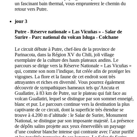
un fascinant bain thermal, vous emprunterez le chemin du
retour vers Putre.
jour 3
Putre - Réserve nationale « Las Vicuñas » - Salar de
Surire - Parc national du volcan Isluga - Colchane
Le circuit débute à Putre, chef-lieu de la province de
Parinacota, dans la Région XV du Chili, joli village
exemplaire de la culture des hauts plateaux andins. Le
parcours se dirige vers la Réserve Nationale « Las Vicuñas »
qui, comme son nom l’indique, fut créée afin de protéger les
vigognes. La flore et la faune de cet endroit sont très
attrayantes et riches en diversité. Vous pourrez également
découvrir de sympathiques hameaux tels qu’Ancuta et
Guallatire, à 83 km de Putre, sur le plateau qui fait face au
volcan Guallatiri, lequel se distingue par son sommet enneigé,
blanc et pur. Le parcours continue vers la destination la plus
captivante de ce circuit, dont la superficie très étendue se
trouve à 4.200 m d’altitude : le Salar de Surire, Monument
National, se distingue par son imposante majesté. La présence
de dépôts salins projette aux yeux émerveillés un paysage
d’une couleur blanche intense qui contraste avec l’azur purifié