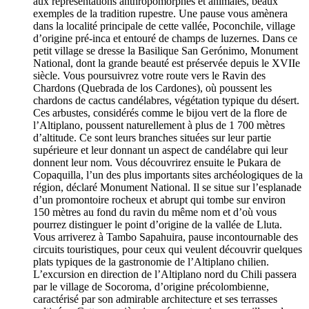
aux représentations anthropomorphes et animales, beaux
exemples de la tradition rupestre. Une pause vous amènera
dans la localité principale de cette vallée, Poconchile, village
d’origine pré-inca et entouré de champs de luzernes. Dans ce
petit village se dresse la Basilique San Gerónimo, Monument
National, dont la grande beauté est préservée depuis le XVIIe
siècle. Vous poursuivrez votre route vers le Ravin des
Chardons (Quebrada de los Cardones), où poussent les
chardons de cactus candélabres, végétation typique du désert.
Ces arbustes, considérés comme le bijou vert de la flore de
l’Altiplano, poussent naturellement à plus de 1 700 mètres
d’altitude. Ce sont leurs branches situées sur leur partie
supérieure et leur donnant un aspect de candélabre qui leur
donnent leur nom. Vous découvrirez ensuite le Pukara de
Copaquilla, l’un des plus importants sites archéologiques de la
région, déclaré Monument National. Il se situe sur l’esplanade
d’un promontoire rocheux et abrupt qui tombe sur environ
150 mètres au fond du ravin du même nom et d’où vous
pourrez distinguer le point d’origine de la vallée de Lluta.
Vous arriverez à Tambo Sapahuira, pause incontournable des
circuits touristiques, pour ceux qui veulent découvrir quelques
plats typiques de la gastronomie de l’Altiplano chilien.
L’excursion en direction de l’Altiplano nord du Chili passera
par le village de Socoroma, d’origine précolombienne,
caractérisé par son admirable architecture et ses terrasses