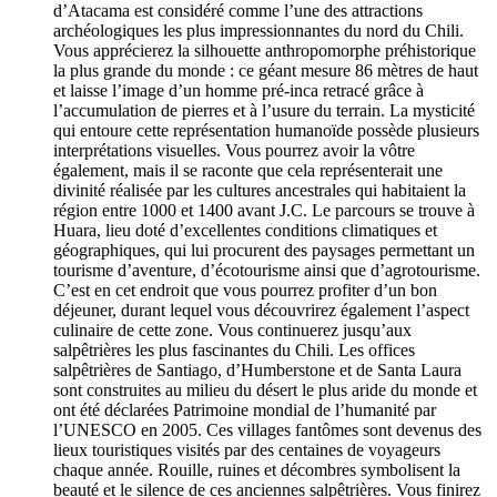
d’Atacama est considéré comme l’une des attractions
archéologiques les plus impressionnantes du nord du Chili.
Vous apprécierez la silhouette anthropomorphe préhistorique
la plus grande du monde : ce géant mesure 86 mètres de haut
et laisse l’image d’un homme pré-inca retracé grâce à
l’accumulation de pierres et à l’usure du terrain. La mysticité
qui entoure cette représentation humanoïde possède plusieurs
interprétations visuelles. Vous pourrez avoir la vôtre
également, mais il se raconte que cela représenterait une
divinité réalisée par les cultures ancestrales qui habitaient la
région entre 1000 et 1400 avant J.C. Le parcours se trouve à
Huara, lieu doté d’excellentes conditions climatiques et
géographiques, qui lui procurent des paysages permettant un
tourisme d’aventure, d’écotourisme ainsi que d’agrotourisme.
C’est en cet endroit que vous pourrez profiter d’un bon
déjeuner, durant lequel vous découvrirez également l’aspect
culinaire de cette zone. Vous continuerez jusqu’aux
salpêtrières les plus fascinantes du Chili. Les offices
salpêtrières de Santiago, d’Humberstone et de Santa Laura
sont construites au milieu du désert le plus aride du monde et
ont été déclarées Patrimoine mondial de l’humanité par
l’UNESCO en 2005. Ces villages fantômes sont devenus des
lieux touristiques visités par des centaines de voyageurs
chaque année. Rouille, ruines et décombres symbolisent la
beauté et le silence de ces anciennes salpêtrières. Vous finirez