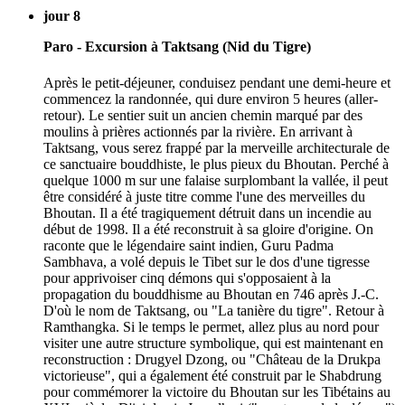
jour 8
Paro - Excursion à Taktsang (Nid du Tigre)
Après le petit-déjeuner, conduisez pendant une demi-heure et
commencez la randonnée, qui dure environ 5 heures (aller-
retour). Le sentier suit un ancien chemin marqué par des
moulins à prières actionnés par la rivière. En arrivant à
Taktsang, vous serez frappé par la merveille architecturale de
ce sanctuaire bouddhiste, le plus pieux du Bhoutan. Perché à
quelque 1000 m sur une falaise surplombant la vallée, il peut
être considéré à juste titre comme l'une des merveilles du
Bhoutan. Il a été tragiquement détruit dans un incendie au
début de 1998. Il a été reconstruit à sa gloire d'origine. On
raconte que le légendaire saint indien, Guru Padma
Sambhava, a volé depuis le Tibet sur le dos d'une tigresse
pour apprivoiser cinq démons qui s'opposaient à la
propagation du bouddhisme au Bhoutan en 746 après J.-C.
D'où le nom de Taktsang, ou "La tanière du tigre". Retour à
Ramthangka. Si le temps le permet, allez plus au nord pour
visiter une autre structure symbolique, qui est maintenant en
reconstruction : Drugyel Dzong, ou "Château de la Drukpa
victorieuse", qui a également été construit par le Shabdrung
pour commémorer la victoire du Bhoutan sur les Tibétains au