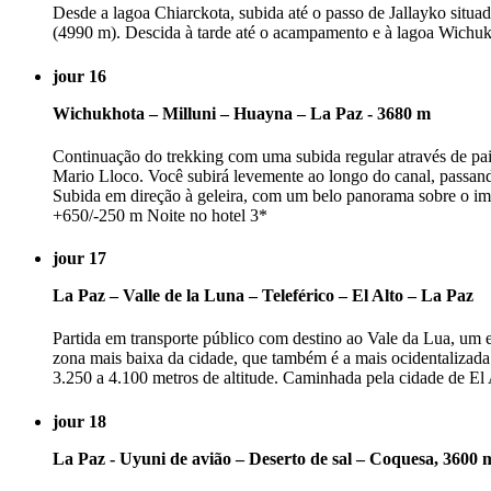
Desde a lagoa Chiarckota, subida até o passo de Jallayko situa
(4990 m). Descida à tarde até o acampamento e à lagoa Wichuk
jour 16
Wichukhota – Milluni – Huayna – La Paz - 3680 m
Continuação do trekking com uma subida regular através de pais
Mario Lloco. Você subirá levemente ao longo do canal, passand
Subida em direção à geleira, com um belo panorama sobre o imp
+650/-250 m Noite no hotel 3*
jour 17
La Paz – Valle de la Luna – Teleférico – El Alto – La Paz
Partida em transporte público com destino ao Vale da Lua, um 
zona mais baixa da cidade, que também é a mais ocidentalizada.
3.250 a 4.100 metros de altitude. Caminhada pela cidade de El A
jour 18
La Paz - Uyuni de avião – Deserto de sal – Coquesa, 3600 