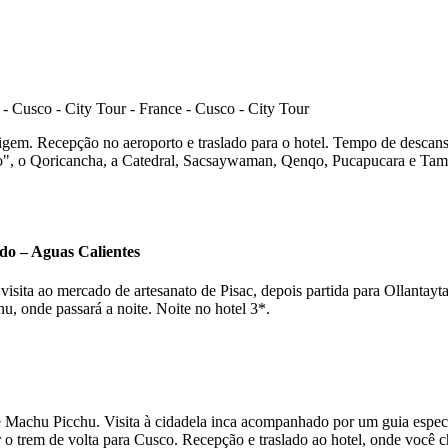
em. Recepção no aeroporto e traslado para o hotel. Tempo de descanso e
o", o Qoricancha, a Catedral, Sacsaywaman, Qenqo, Pucapucara e Tamb
do – Aguas Calientes
visita ao mercado de artesanato de Pisac, depois partida para Ollant
u, onde passará a noite. Noite no hotel 3*.
 de Machu Picchu. Visita à cidadela inca acompanhado por um guia especi
o trem de volta para Cusco. Recepção e traslado ao hotel, onde você ch