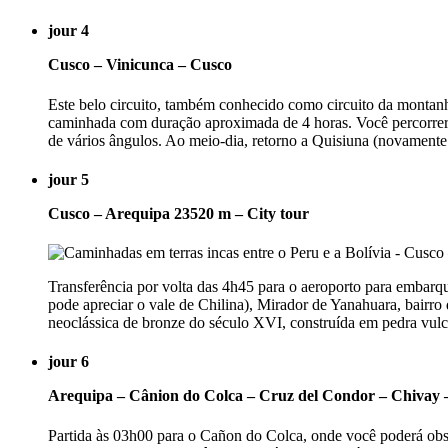
jour 4
Cusco – Vinicunca – Cusco
Este belo circuito, também conhecido como circuito da montanha
caminhada com duração aproximada de 4 horas. Você percorrerá 
de vários ângulos. Ao meio-dia, retorno a Quisiuna (novamente
jour 5
Cusco – Arequipa 23520 m – City tour
Transferência por volta das 4h45 para o aeroporto para embarq
pode apreciar o vale de Chilina), Mirador de Yanahuara, bairro
neoclássica de bronze do século XVI, construída em pedra vulcâ
jour 6
Arequipa – Cânion do Colca – Cruz del Condor – Chivay 
Partida às 03h00 para o Cañon do Colca, onde você poderá obs