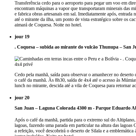
Transferência cedo para o aeroporto para pegar um voo em direç
encontram máquinas a vapor que transportaram minerais das mina
e fabrica obras artesanais em sal. Imediatamente após, entrada n
até o mirante da ilha, um ponto de vista estratégico sobre os ca
aimará de Coquesa. Noite no hotel.
jour 19
. Coquesa – subida ao mirante do vulcão Thunupa – San 
Cedo pela manhã, saída para observar o amanhecer no deserto de 
o café da manhã. Às 8h30, saída de 4x4 até o acesso às Múmias
lunch no mirante, descida até a vila de Coquesa para retornar ao
jour 20
San Juan – Laguna Colorada 4300 m - Parque Eduardo A
Após o café da manhã, partida para o extremo sul do Altiplano,
lagoas, fazendo uma parada em particular na altura das lagoa
a refeição, você descobrirá o deserto de Silala e a emblemátic