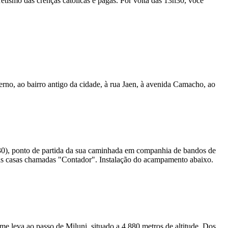
retismo das crenças católicas e pagãs. Por volta das 13h30, você
erno, ao bairro antigo da cidade, à rua Jaen, à avenida Camacho, ao
2h30), ponto de partida da sua caminhada em companhia de bandos de
mas casas chamadas "Contador". Instalação do acampamento abaixo.
 leva ao passo de Miluni, situado a 4.880 metros de altitude. Dos