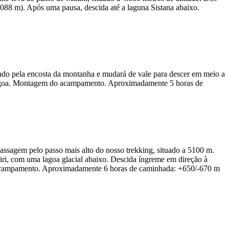
6.088 m). Após uma pausa, descida até a laguna Sistana abaixo.
ndo pela encosta da montanha e mudará de vale para descer em meio a
a lagoa. Montagem do acampamento. Aproximadamente 5 horas de
ssagem pelo passo mais alto do nosso trekking, situado a 5100 m.
riri, com uma lagoa glacial abaixo. Descida íngreme em direção à
o acampamento. Aproximadamente 6 horas de caminhada: +650/-670 m