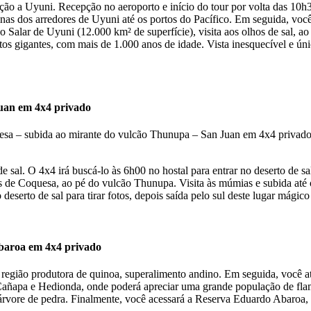
ão a Uyuni. Recepção no aeroporto e início do tour por volta das 10h30
s dos arredores de Uyuni até os portos do Pacífico. Em seguida, você v
o Salar de Uyuni (12.000 km² de superfície), visita aos olhos de sal, a
ctos gigantes, com mais de 1.000 anos de idade. Vista inesquecível e úni
Juan em 4x4 privado
sal. O 4x4 irá buscá-lo às 6h00 no hostal para entrar no deserto de sa
 de Coquesa, ao pé do vulcão Thunupa. Visita às múmias e subida até o
 deserto de sal para tirar fotos, depois saída pelo sul deste lugar mágic
baroa em 4x4 privado
 região produtora de quinoa, superalimento andino. Em seguida, você at
s Cañapa e Hedionda, onde poderá apreciar uma grande população de fl
a árvore de pedra. Finalmente, você acessará a Reserva Eduardo Abaroa