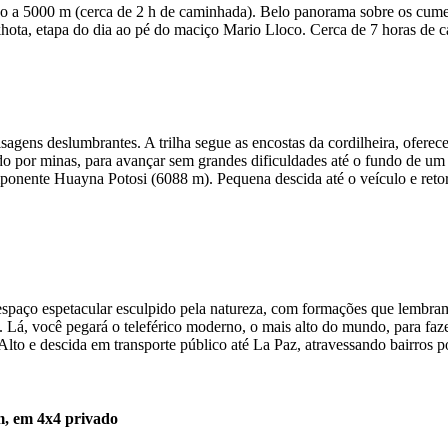
do a 5000 m (cerca de 2 h de caminhada). Belo panorama sobre os cumes
hota, etapa do dia ao pé do maciço Mario Lloco. Cerca de 7 horas de
agens deslumbrantes. A trilha segue as encostas da cordilheira, oferec
o por minas, para avançar sem grandes dificuldades até o fundo de um 
onente Huayna Potosi (6088 m). Pequena descida até o veículo e retor
espaço espetacular esculpido pela natureza, com formações que lembram
 Lá, você pegará o teleférico moderno, o mais alto do mundo, para fazer
lto e descida em transporte público até La Paz, atravessando bairros p
m, em 4x4 privado