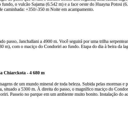
 Ao fundo, o vulcão Sajama (6.542 m) e a face oeste do Huayna Potosi (
s de caminhada: +350/-350 m Noite em acampamento.
do passo, Janchallani a 4900 m. Você seguirá por uma trilha serpentea
4680 m), com o maciço do Condoriri ao fundo. Etapa do dia à beira d
a Chiarckota - 4 680 m
isagens de um mundo mineral de toda beleza. Subida pelas morenas e pa
ria, situado a 5300 m. À direita do passo, o magnífico maciço do Condo
doriri. Passeio no parque em um ambiente muito bonito. Instalação d