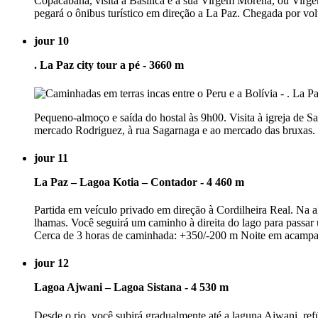
Copacabana, visita à Basílica e à sua Virgem Morena, ou Virgem 
pegará o ônibus turístico em direção a La Paz. Chegada por volt
jour 10
. La Paz city tour a pé - 3660 m
Pequeno-almoço e saída do hostal às 9h00. Visita à igreja de S
mercado Rodriguez, à rua Sagarnaga e ao mercado das bruxas. 
jour 11
La Paz – Lagoa Kotia – Contador - 4 460 m
Partida em veículo privado em direção à Cordilheira Real. Na a
lhamas. Você seguirá um caminho à direita do lago para passa
Cerca de 3 horas de caminhada: +350/-200 m Noite em acamp
jour 12
Lagoa Ajwani – Lagoa Sistana - 4 530 m
Desde o rio, você subirá gradualmente até a laguna Ajwani, re