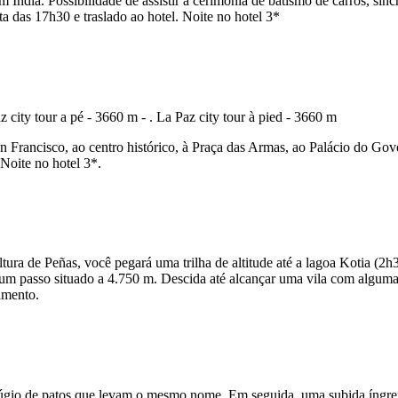
Índia. Possibilidade de assistir à cerimônia de batismo de carros, sinc
a das 17h30 e traslado ao hotel. Noite no hotel 3*
an Francisco, ao centro histórico, à Praça das Armas, ao Palácio do Gov
Noite no hotel 3*.
ltura de Peñas, você pegará uma trilha de altitude até a lagoa Kotia (
r um passo situado a 4.750 m. Descida até alcançar uma vila com algu
amento.
fúgio de patos que levam o mesmo nome. Em seguida, uma subida íngreme