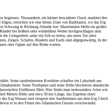
beginnen. Tinouarderit, ein kleiner bewaldeter Oued, markiert den
d folgen, erreichen wir eine kleine Zone von Barkhanen, wo das Erg
 Schwung in Richtung Atlantik fort. Mauretanien bleibt ein großes
Ränder bei heißem oder windstillem Wetter hochgeschlagen sind.
die Gelegenheit, unter ein Zelt zu treten, um einen Tee (drei
ten, Ziegen, Schafen, Rindern und Eseln sind allgegenwärtig. In der
unnen oder Oglats auf ihre Reihe warten.
ildet. Seine sandsteinernen Korridore schaffen ein Labyrinth aus
limabarriere: Seine Nordspitze und seine Höhe blockieren atlantische
anesischen Einflüssen führt. Hier findet man insbesondere Arten wie
ndert Metern Höhe und etwa 50 km Länge, das Ergebnis eines
nde des Erg Warane und versperrt den Sandströmen aus dem Erg Chech
evor er in den Fluten des Atlantischen Ozeans verschwindet.