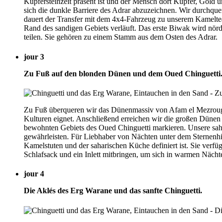
Kupfersteinzeit präsent ist und der Mensch dort Kupfer, Gold 
sich die dunkle Barriere des Adrar abzuzeichnen. Wir durchqu
dauert der Transfer mit dem 4x4-Fahrzeug zu unserem Kamelteam 
Rand des sandigen Gebiets verläuft. Das erste Biwak wird nör
teilen. Sie gehören zu einem Stamm aus dem Osten des Adrar.
jour 3
Zu Fuß auf den blonden Dünen und dem Oued Chinguetti
Zu Fuß überqueren wir das Dünenmassiv von Afam el Mezrougat, 
Kulturen eignet. Anschließend erreichen wir die großen Dünen
bewohnten Gebiets des Oued Chinguetti markieren. Unsere sah
gewährleisten. Für Liebhaber von Nächten unter dem Sternenhimm
Kamelstuten und der saharischen Küche definiert ist. Sie ver
Schlafsack und ein Inlett mitbringen, um sich in warmen Näch
jour 4
Die Aklés des Erg Warane und das sanfte Chinguetti.