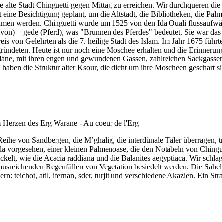
 alte Stadt Chinguetti gegen Mittag zu erreichen. Wir durchqueren d
ine Besichtigung geplant, um die Altstadt, die Bibliotheken, die Pal
hmen werden. Chinguetti wurde um 1525 von den Ida Ouali flussaufwär
on) + gede (Pferd), was "Brunnen des Pferdes" bedeutet. Sie war das a
s von Gelehrten als die 7. heilige Stadt des Islam. Im Jahr 1675 führt
ründeten. Heute ist nur noch eine Moschee erhalten und die Erinnerun
adâne, mit ihren engen und gewundenen Gassen, zahlreichen Sackgassen
aben die Struktur alter Ksour, die dicht um ihre Moscheen geschart si
Reihe von Sandbergen, die M’ghalig, die interdünale Täler überragen
ïla vorgesehen, einer kleinen Palmenoase, die den Notabeln von Chingu
wickelt, wie die Acacia raddiana und die Balanites aegyptiaca. Wir sch
usreichenden Regenfällen von Vegetation besiedelt werden. Die Sahel- 
rn: teichot, atil, ifernan, sder, turjit und verschiedene Akazien. Ein S