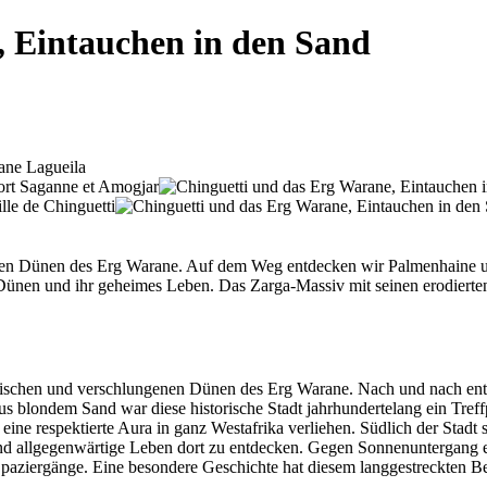
, Eintauchen in den Sand
n Dünen des Erg Warane. Auf dem Weg entdecken wir Palmenhaine und er
ünen und ihr geheimes Leben. Das Zarga-Massiv mit seinen erodierten 
tischen und verschlungenen Dünen des Erg Warane. Nach und nach ent
t aus blondem Sand war diese historische Stadt jahrhundertelang ein Tre
 eine respektierte Aura in ganz Westafrika verliehen. Südlich der Stad
d allgegenwärtige Leben dort zu entdecken. Gegen Sonnenuntergang er
paziergänge. Eine besondere Geschichte hat diesem langgestreckten B