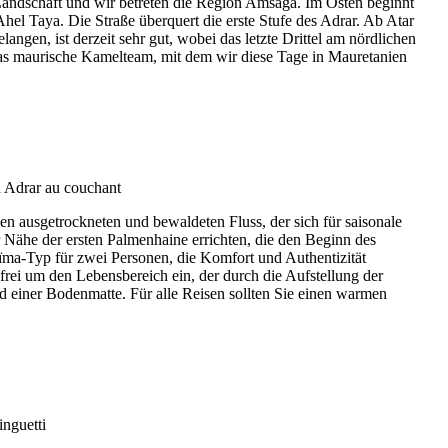
 Landschaft und wir betreten die Region Amsaga. Im Osten beginnt
l Taya. Die Straße überquert die erste Stufe des Adrar. Ab Atar
gen, ist derzeit sehr gut, wobei das letzte Drittel am nördlichen
das maurische Kamelteam, mit dem wir diese Tage in Mauretanien
n ausgetrockneten und bewaldeten Fluss, der sich für saisonale
Nähe der ersten Palmenhaine errichten, die den Beginn des
ma-Typ für zwei Personen, die Komfort und Authentizität
frei um den Lebensbereich ein, der durch die Aufstellung der
 einer Bodenmatte. Für alle Reisen sollten Sie einen warmen
.