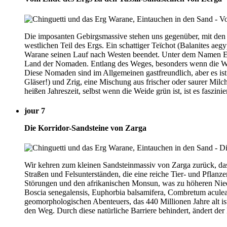
Die imposanten Gebirgsmassive stehen uns gegenüber, mit den
westlichen Teil des Ergs. Ein schattiger Teïchot (Balanites a
Warane seinen Lauf nach Westen beendet. Unter dem Namen Erg 
Land der Nomaden. Entlang des Weges, besonders wenn die Wei
Diese Nomaden sind im Allgemeinen gastfreundlich, aber es ist 
Gläser!) und Zrig, eine Mischung aus frischer oder saurer Mil
heißen Jahreszeit, selbst wenn die Weide grün ist, ist es faszi
jour 7
Die Korridor-Sandsteine von Zarga
Wir kehren zum kleinen Sandsteinmassiv von Zarga zurück, das 8
Straßen und Felsunterständen, die eine reiche Tier- und Pflan
Störungen und den afrikanischen Monsun, was zu höheren Niede
Boscia senegalensis, Euphorbia balsamifera, Combretum acule
geomorphologischen Abenteuers, das 440 Millionen Jahre alt i
den Weg. Durch diese natürliche Barriere behindert, ändert d