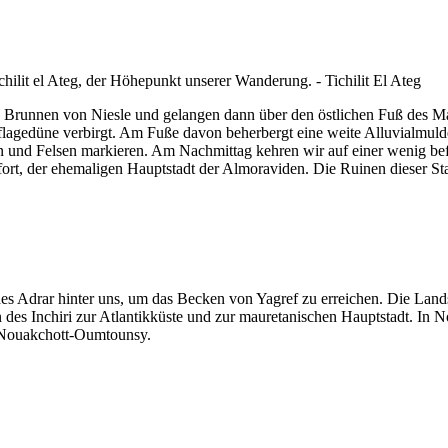
n Brunnen von Niesle und gelangen dann über den östlichen Fuß des Ma
flagedüne verbirgt. Am Fuße davon beherbergt eine weite Alluvialmuld
und Felsen markieren. Am Nachmittag kehren wir auf einer wenig befa
fort, der ehemaligen Hauptstadt der Almoraviden. Die Ruinen dieser Sta
 des Adrar hinter uns, um das Becken von Yagref zu erreichen. Die La
s Inchiri zur Atlantikküste und zur mauretanischen Hauptstadt. In No
n Nouakchott-Oumtounsy.