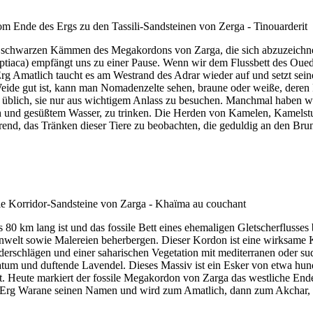
 schwarzen Kämmen des Megakordons von Zarga, die sich abzuzeichnen 
egyptiaca) empfängt uns zu einer Pause. Wenn wir dem Flussbett des Oue
Amatlich taucht es am Westrand des Adrar wieder auf und setzt seinen
de gut ist, kann man Nomadenzelte sehen, braune oder weiße, deren 
üblich, sie nur aus wichtigem Anlass zu besuchen. Manchmal haben wir 
ch und gesüßtem Wasser, zu trinken. Die Herden von Kamelen, Kamelstu
nierend, das Tränken dieser Tiere zu beobachten, die geduldig an den Br
0 km lang ist und das fossile Bett eines ehemaligen Gletscherflusses b
zenwelt sowie Malereien beherbergen. Dieser Kordon ist eine wirksame K
rschlägen und einer saharischen Vegetation mit mediterranen oder sud
atum und duftende Lavendel. Dieses Massiv ist ein Esker von etwa hu
st. Heute markiert der fossile Megakordon von Zarga das westliche E
er Erg Warane seinen Namen und wird zum Amatlich, dann zum Akchar, b