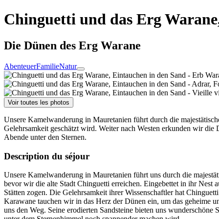
Chinguetti und das Erg Warane
Die Dünen des Erg Warane
Abenteuer
Familie
Natur
Voir toutes les photos
Unsere Kamelwanderung in Mauretanien führt durch die majestätische
Gelehrsamkeit geschätzt wird. Weiter nach Westen erkunden wir die D
Abende unter den Sternen.
Description du séjour
Unsere Kamelwanderung in Mauretanien führt uns durch die majestä
bevor wir die alte Stadt Chinguetti erreichen. Eingebettet in ihr Nes
Stätten zogen. Die Gelehrsamkeit ihrer Wissenschaftler hat Chinguetti
Karawane tauchen wir in das Herz der Dünen ein, um das geheime un
uns den Weg. Seine erodierten Sandsteine bieten uns wunderschöne S
unter dem Sternenhimmel noch spannender machen wird.