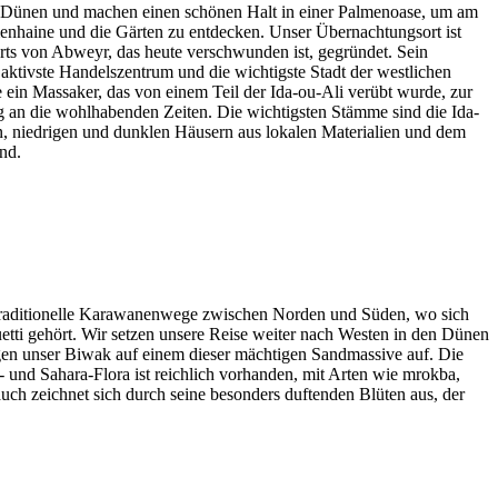
ie Dünen und machen einen schönen Halt in einer Palmenoase, um am
menhaine und die Gärten zu entdecken. Unser Übernachtungsort ist
ts von Abweyr, das heute verschwunden ist, gegründet. Sein
ktivste Handelszentrum und die wichtigste Stadt der westlichen
e ein Massaker, das von einem Teil der Ida-ou-Ali verübt wurde, zur
g an die wohlhabenden Zeiten. Die wichtigsten Stämme sind die Ida-
, niedrigen und dunklen Häusern aus lokalen Materialien und dem
nd.
, traditionelle Karawanenwege zwischen Norden und Süden, wo sich
etti gehört. Wir setzen unsere Reise weiter nach Westen in den Dünen
lagen unser Biwak auf einem dieser mächtigen Sandmassive auf. Die
und Sahara-Flora ist reichlich vorhanden, mit Arten wie mrokba,
trauch zeichnet sich durch seine besonders duftenden Blüten aus, der