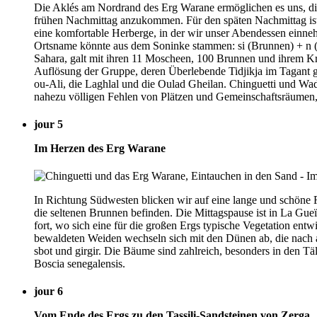
Die Aklés am Nordrand des Erg Warane ermöglichen es uns, die
frühen Nachmittag anzukommen. Für den späten Nachmittag ist e
eine komfortable Herberge, in der wir unser Abendessen einne
Ortsname könnte aus dem Soninke stammen: si (Brunnen) + n (v
Sahara, galt mit ihren 11 Moscheen, 100 Brunnen und ihrem Krei
Auflösung der Gruppe, deren Überlebende Tidjikja im Tagant g
ou-Ali, die Laghlal und die Oulad Gheilan. Chinguetti und W
nahezu völligen Fehlen von Plätzen und Gemeinschaftsräumen, h
jour 5
Im Herzen des Erg Warane
In Richtung Südwesten blicken wir auf eine lange und schöne 
die seltenen Brunnen befinden. Die Mittagspause ist in La Gue
fort, wo sich eine für die großen Ergs typische Vegetation ent
bewaldeten Weiden wechseln sich mit den Dünen ab, die nach a
sbot und girgir. Die Bäume sind zahlreich, besonders in den Täle
Boscia senegalensis.
jour 6
Vom Ende des Ergs zu den Tassili-Sandsteinen von Zerga