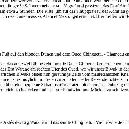
und andere wertvolle Materialien abbaut. Allmählich verändert sich die
eren die große Schwemmebene von Yagref und passieren das Dorf Aïn Ahe
etwa 2 Stunden. Die Piste, um auf das Hauptplateau des Adrar zu gelan
dlich des Dünenmassivs Afam el Mezrougat errichtet. Hier treffen wir 
.
das aus zwei Elb besteht, um die Batha Chinguetti zu erreichen, eine
 des Erg Warane am rechten Ufer des Oued, wo wir unser Biwak in der 
arischen Biwaks bieten nun geräumige Zelte vom mauretanischen Khaï
el ist es möglich, im Freien zu schlafen. Jeder Reisende richtet sich 
fügen über eine bequeme Schaumstoffmatratze mit einem Leinenbezug und
ten leicht zu bedecken und sich vor Sandwind und Mücken zu schützen