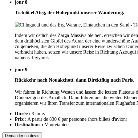
jour 8
Tichilit el Ateg, der Höhepunkt unserer Wanderung.
Indem wir östlich des Zarga-Massivs bleiben, erreichen wir de
dem dritthöchsten Gipfel des Adrar, der eine wunderschöne Au
zu genießen, die den Höhepunkt unserer Reise zwischen Dünen 
verbracht haben, setzen wir unsere Reise in Richtung Azougui 
namens Tayyaret.
jour 9
Rückkehr nach Nouakchott, dann Direktflug nach Paris.
Wir fahren in Richtung Westen und lassen die letzten Plateaus
Dünenzügen des Amatlich. Dann führen uns die weiten Ebenen de
organisieren wir Ihren Transfer zum internationalen Flughafe
Durée :
9 jours
Prix :
A partir de 830 € par personne
(hors billets d'avion)
Destinations :
Mauretanien
Demander un devis