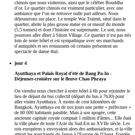
chinois que nous visiterons, ainsi que le célèbre Bouddha
d’or. Le quartier chinois est vraiment particulier, avec une
ambiance que l’on ne retrouve nulle part ailleurs. Nous
déjeunerons sur place. Le temple Wat Traïmit, situé dans le
quartier, abrite la plus grosse statue en or massif du monde
(5,5 tonnes) et dont l’histoire est surprenante. Le soir, nous
pourrons aller dîner à Silom Village. Ce quartier n’est pas très
loin de notre hôtel et est sympathique avec ses marchands
d’antiquités et ses restaurants où certains présentent un
spectacle de danse thaï.
jour 4
Ayutthaya et Palais Royal d'été de Bang Pa-In -
Déjeuner-croisière sur le fleuve Chao Phraya
On viendra nous chercher à notre hôtel à 6h pour rejoindre le
lieu de départ du bus collectif (départ du bus à 7h30) pour
aller visiter Ayutthaya. À moins de cent kilomètres de
Bangkok, Ayutthaya est de nos jours une petite « préfecture »
de 80 000 habitants paisible. Mais à son apogée, cette
ancienne capitale royale comptait 1 million d'âmes... Elle était
la ville phare de toute l'Asie du Sud-Est au XVIIe siècle. Les
rois européens y envoyaient alors des ambassadeurs, et la ville
attirait les marchands du Japon à l'Europe de l'Ouest. Fondée