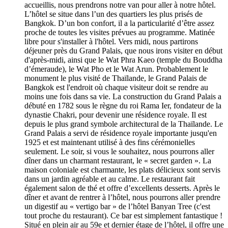
accueillis, nous prendrons notre van pour aller à notre hôtel.
L’hôtel se situe dans l’un des quartiers les plus prisés de
Bangkok. D’un bon confort, il a la particularité d’être assez
proche de toutes les visites prévues au programme. Matinée
libre pour s'installer à l'hôtel. Vers midi, nous partirons
déjeuner près du Grand Palais, que nous irons visiter en début
d'après-midi, ainsi que le Wat Phra Kaeo (temple du Bouddha
d’émeraude), le Wat Pho et le Wat Arun. Probablement le
monument le plus visité de Thaïlande, le Grand Palais de
Bangkok est l'endroit où chaque visiteur doit se rendre au
moins une fois dans sa vie. La construction du Grand Palais a
débuté en 1782 sous le règne du roi Rama Ier, fondateur de la
dynastie Chakri, pour devenir une résidence royale. Il est
depuis le plus grand symbole architectural de la Thaïlande. Le
Grand Palais a servi de résidence royale importante jusqu'en
1925 et est maintenant utilisé à des fins cérémonielles
seulement. Le soir, si vous le souhaitez, nous pourrons aller
dîner dans un charmant restaurant, le « secret garden ». La
maison coloniale est charmante, les plats délicieux sont servis
dans un jardin agréable et au calme. Le restaurant fait
également salon de thé et offre d’excellents desserts. Après le
dîner et avant de rentrer à l’hôtel, nous pourrons aller prendre
un digestif au « vertigo bar » de l’hôtel Banyan Tree (c'est
tout proche du restaurant). Ce bar est simplement fantastique !
Situé en plein air au 59e et dernier étage de l’hôtel, il offre une