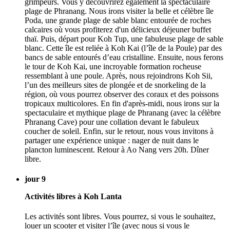
grimpeurs. Vous y découvrirez également la spectaculaire
plage de Phranang. Nous irons visiter la belle et célèbre île
Poda, une grande plage de sable blanc entourée de roches
calcaires où vous profiterez d'un délicieux déjeuner buffet
thaï. Puis, départ pour Koh Tup, une fabuleuse plage de sable
blanc. Cette île est reliée à Koh Kai (l’île de la Poule) par des
bancs de sable entourés d’eau cristalline. Ensuite, nous ferons
le tour de Koh Kai, une incroyable formation rocheuse
ressemblant à une poule. Après, nous rejoindrons Koh Sii,
l’un des meilleurs sites de plongée et de snorkeling de la
région, où vous pourrez observer des coraux et des poissons
tropicaux multicolores. En fin d'après-midi, nous irons sur la
spectaculaire et mythique plage de Phranang (avec la célèbre
Phranang Cave) pour une collation devant le fabuleux
coucher de soleil. Enfin, sur le retour, nous vous invitons à
partager une expérience unique : nager de nuit dans le
plancton luminescent. Retour à Ao Nang vers 20h. Dîner
libre.
jour 9
Activités libres à Koh Lanta
Les activités sont libres. Vous pourrez, si vous le souhaitez,
louer un scooter et visiter l’île (avec nous si vous le