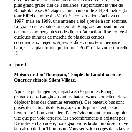
plus grand gratte-ciel de Thaïlande, surplombant la ville de
Bangkok de ses 84 étages à une hauteur de 343,34 mètres (la
tour Eiffel culmine à 324 m). Sa construction s’acheva en
1997, mais en 1999, une antenne a été ajoutée à son sommet.
Le gratte-ciel est situé au cœur de Bangkok, au beau milieu
des rues commerçantes et des lieux d’attraction. Il se trouve à
quelques minutes de marche de plusieurs centres
commerciaux majeurs. Après le dîner, nous terminerons en
haut, sur la plateforme qui tourne à 360°, où la vue est irréelle
!!!
jour 3
Maison de Jim Thompson, Temple du Bouddha en or,
Quartier chinois, Silom Village.
Après le petit-déjeuner, départ à 8h30 pour les Klongs
(canaux dans Bangkok dont les bateaux-bus permettent de se
déplacer hors des chemins terrestres). Ces bateaux-bus sont
prisés des habitants de Bangkok car ils permettent, selon
l’endroit où l’on veut aller, d’aller évidemment beaucoup plus
vite que par voie terrestre, les encombrements n’existant pas.
De notre embarcadère, nous gagnerons la station où se trouve
la maison de Jim Thompson. Vous serez immergés dans la vie