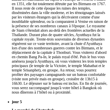
en 1351, elle fut totalement détruite par les Birmans en 1767.
Il nous reste de cette époque les ruines des temples,
disséminées dans la ville moderne, et les témoignages laissés
par les visiteurs étrangers qui la décrivaient comme d'une
inoubliable splendeur, ou la comparaient à Venise en raison de
la présence de ses nombreux canaux à l'époque. Le royaume
de Siam s'étendait alors au-delà des frontières actuelles de la
Thaïlande. Durant plus de quatre siècles, Ayutthaya fut la
capitale royale. Trente-trois souverains de diverses dynasties
régnèrent sur ce vaste territoire, avant la chute d'Ayutthaya
lors d'une des nombreuses guerres contre les Birmans, et le
déplacement de la capitale à Thonburi. Vous visiterez d'abord
en chemin Bang Pa-In, le palais royal d'été. Puis le bus vous
amènera jusqu'à Ayutthaya, où vous visiterez les trois temples
principaux (le temple de la Victoire, le temple Mahathat et le
temple Srisanphet), en groupe. Au retour, vous pourrez
profiter des paysages campagnards sur un bateau confortable
(visite non privée mais en groupe), croisière de 13h15 à
16h30. Le déjeuner sur le bateau est inclus. En fin de journée,
vous serez raccompagné jusqu'à votre hôtel à Bangkok où
nous dînerons à l’hôtel ou à proximité.
jour 5