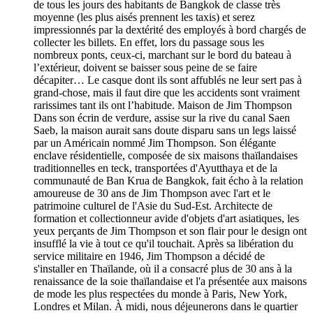
de tous les jours des habitants de Bangkok de classe très
moyenne (les plus aisés prennent les taxis) et serez
impressionnés par la dextérité des employés à bord chargés de
collecter les billets. En effet, lors du passage sous les
nombreux ponts, ceux-ci, marchant sur le bord du bateau à
l’extérieur, doivent se baisser sous peine de se faire
décapiter… Le casque dont ils sont affublés ne leur sert pas à
grand-chose, mais il faut dire que les accidents sont vraiment
rarissimes tant ils ont l’habitude. Maison de Jim Thompson
Dans son écrin de verdure, assise sur la rive du canal Saen
Saeb, la maison aurait sans doute disparu sans un legs laissé
par un Américain nommé Jim Thompson. Son élégante
enclave résidentielle, composée de six maisons thaïlandaises
traditionnelles en teck, transportées d'Ayutthaya et de la
communauté de Ban Krua de Bangkok, fait écho à la relation
amoureuse de 30 ans de Jim Thompson avec l'art et le
patrimoine culturel de l'Asie du Sud-Est. Architecte de
formation et collectionneur avide d'objets d'art asiatiques, les
yeux perçants de Jim Thompson et son flair pour le design ont
insufflé la vie à tout ce qu'il touchait. Après sa libération du
service militaire en 1946, Jim Thompson a décidé de
s'installer en Thaïlande, où il a consacré plus de 30 ans à la
renaissance de la soie thaïlandaise et l'a présentée aux maisons
de mode les plus respectées du monde à Paris, New York,
Londres et Milan. À midi, nous déjeunerons dans le quartier