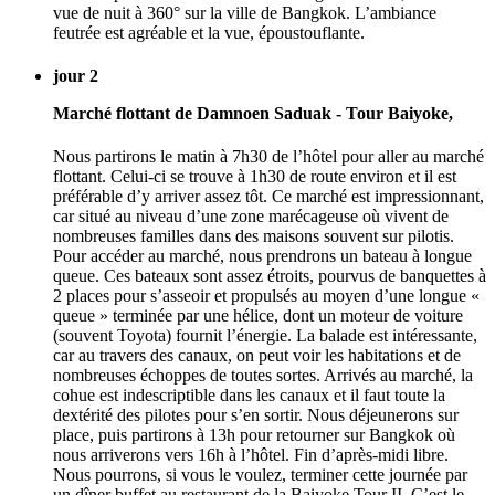
vue de nuit à 360° sur la ville de Bangkok. L’ambiance
feutrée est agréable et la vue, époustouflante.
jour 2
Marché flottant de Damnoen Saduak - Tour Baiyoke,
Nous partirons le matin à 7h30 de l’hôtel pour aller au marché
flottant. Celui-ci se trouve à 1h30 de route environ et il est
préférable d’y arriver assez tôt. Ce marché est impressionnant,
car situé au niveau d’une zone marécageuse où vivent de
nombreuses familles dans des maisons souvent sur pilotis.
Pour accéder au marché, nous prendrons un bateau à longue
queue. Ces bateaux sont assez étroits, pourvus de banquettes à
2 places pour s’asseoir et propulsés au moyen d’une longue «
queue » terminée par une hélice, dont un moteur de voiture
(souvent Toyota) fournit l’énergie. La balade est intéressante,
car au travers des canaux, on peut voir les habitations et de
nombreuses échoppes de toutes sortes. Arrivés au marché, la
cohue est indescriptible dans les canaux et il faut toute la
dextérité des pilotes pour s’en sortir. Nous déjeunerons sur
place, puis partirons à 13h pour retourner sur Bangkok où
nous arriverons vers 16h à l’hôtel. Fin d’après-midi libre.
Nous pourrons, si vous le voulez, terminer cette journée par
un dîner buffet au restaurant de la Baiyoke Tour II. C’est le