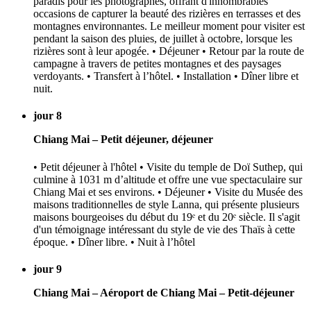
paradis pour les photographes, offrant d'innombrables
occasions de capturer la beauté des rizières en terrasses et des
montagnes environnantes. Le meilleur moment pour visiter est
pendant la saison des pluies, de juillet à octobre, lorsque les
rizières sont à leur apogée. • Déjeuner • Retour par la route de
campagne à travers de petites montagnes et des paysages
verdoyants. • Transfert à l’hôtel. • Installation • Dîner libre et
nuit.
jour 8
Chiang Mai – Petit déjeuner, déjeuner
• Petit déjeuner à l'hôtel • Visite du temple de Doï Suthep, qui
culmine à 1031 m d’altitude et offre une vue spectaculaire sur
Chiang Mai et ses environs. • Déjeuner • Visite du Musée des
maisons traditionnelles de style Lanna, qui présente plusieurs
maisons bourgeoises du début du 19ᵉ et du 20ᵉ siècle. Il s'agit
d'un témoignage intéressant du style de vie des Thaïs à cette
époque. • Dîner libre. • Nuit à l’hôtel
jour 9
Chiang Mai – Aéroport de Chiang Mai – Petit-déjeuner