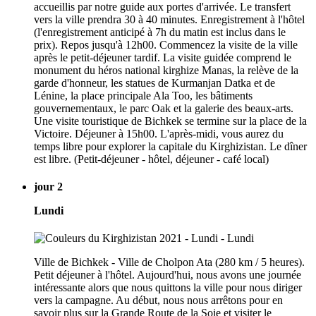
accueillis par notre guide aux portes d'arrivée. Le transfert
vers la ville prendra 30 à 40 minutes. Enregistrement à l'hôtel
(l'enregistrement anticipé à 7h du matin est inclus dans le
prix). Repos jusqu'à 12h00. Commencez la visite de la ville
après le petit-déjeuner tardif. La visite guidée comprend le
monument du héros national kirghize Manas, la relève de la
garde d'honneur, les statues de Kurmanjan Datka et de
Lénine, la place principale Ala Too, les bâtiments
gouvernementaux, le parc Oak et la galerie des beaux-arts.
Une visite touristique de Bichkek se termine sur la place de la
Victoire. Déjeuner à 15h00. L'après-midi, vous aurez du
temps libre pour explorer la capitale du Kirghizistan. Le dîner
est libre. (Petit-déjeuner - hôtel, déjeuner - café local)
jour 2
Lundi
Ville de Bichkek - Ville de Cholpon Ata (280 km / 5 heures).
Petit déjeuner à l'hôtel. Aujourd'hui, nous avons une journée
intéressante alors que nous quittons la ville pour nous diriger
vers la campagne. Au début, nous nous arrêtons pour en
savoir plus sur la Grande Route de la Soie et visiter le