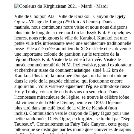
Ville de Cholpon Ata - Ville de Karakol - Canyon de Djety
Oguz - Village de Tamga (250 km / 5 heures). Dans la
matinée, nous continuons notre visite et nous nous dirigeons
plus loin le long de la rive nord du lac Issyk Kul. En quelques
heures, nous rejoignons la ville de Karakol. Karakol est une
petite ville très intéressante avec une architecture traditionnelle
russe. Elle a été créée au milieu du XIXe siècle et est devenue
une importante colonie de garnison sur le territoire de la
région d'Issyk Kul. Visite de la ville à l'arrivée. Visitez le
musée commémoratif de N.M. Przhevalsky, grand explorateur
et chercheur russe du continent asiatique, situé à 12 km de
Karakol. Plus tard, la mosquée Dungan, un bâtiment unique
dans le style de la pagode chinoise, qui fonctionne encore
aujourd'hui. Vous visiterez également l'église orthodoxe russe
Holy Trinity, construite en bois sans un seul clou. Dans
l'iconostase miraculeuse de l'église, se trouve la célèbre icône
tikhvinienne de la Mère Divine, peinte en 1897. Déjeuner
plus tard dans un café local de la ville de Karakol (non
inclus). Continuation vers le canyon de Djety Oguz pour une
petite randonnée. Djety Oguz, en kirghize, se traduit par "Sept
Taureaux". Contrairement au Fairy Tale Canyon, cette gorge
pittoresque se distingue par les montagnes couvertes de sapins