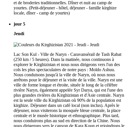
et de broderies traditionnelles. Dîner et nuit au camp de
yourtes. (Petit-déjeuner - hôtel, déjeuner - famille kirghize
locale, dîner - camp de yourtes)
jour 5
Jeudi
Lac Son Kul - Ville de Naryn - Caravansérail de Tash Rabat
(250 km / 5 heures). Dans la matinée, nous continuons à
explorer le Kirghizistan et nous nous dirigeons vers l'un des
cols les plus spectaculaires de notre pays : Moldo Ashuu.
Nous conduisons jusqu'à la ville de Naryn, où nous nous
arrêtons pour le déjeuner et la visite de la ville. Naryn est une
ville de forme longue et étroite, située le long de la célèbre
rivière Naryn, également appelée Syr Darya, qui est l'une des
plus grandes rivières du Kirghizistan et d'Asie centrale. Naryn
est la seule ville du Kirghizistan où 90% de la population est
kirghize. Déjeuner dans un café local (non inclus). Après le
déjeuner, nous visiterons la mosquée bleue centrale, la place
centrale et le musée historique et ethnographique. Plus tard,
nous conduirons plus au sud en direction de la Chine. Nous
nous dirigerons vers le canyon de Kara Koun et rejoindrons le