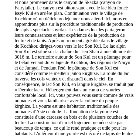
et nous promener dans le canyon de Skazka (canyon de
Fairytaile). Le canyon est pittoresque avec le lac bleu foncé
Issyk Kul en arrière-plan. Continuation vers le village de
Kochkor où un délicieux déjeuner nous attend. Ici, nous en
apprendrons plus sur la procédure traditionnelle de production
de tapis - spectacle shyrdak. Les dames locales partageront
leurs connaissances et leur expérience de la production de
feutre et de tapis. Après un moment agréable dans le village
de Kochkor, dirigez-vous vers le lac Son Kul. Le lac alpin
Son Kul est situé sur la chaîne du Tien Shan à une altitude de
3016 m. Le territoire autour de Son Kul est un pâturage pour
le bétail venant du village de Kochkor, des régions de Naryn
et de Jumgal. Pendant l'été, le pâturage de Son Kul est
considéré comme le meilleur jailoo kirghize. La route du lac
traverse les cols venteux et disparaît dans le ciel. En
conséquence, le lac Son Kul, en langue kirghize, se traduit par
« Dernier lac ». Hébergement dans un camp de yourtes
confortable local. Ici, vous pouvez vous sentir comme de vrais
nomades et vous familiariser avec la culture du peuple
kirghize. La yourte est une habitation traditionnelle des
nomades d'Asie centrale. La fondation de la yourte est
constituée d'une carcasse en bois et de plusieurs couches de
feutre. La construction d'un tel logement ne nécessite pas
beaucoup de temps, ce qui le rend pratique et utile pour les
habitants. L'intérieur d'une yourte est décoré de tapis de feutre