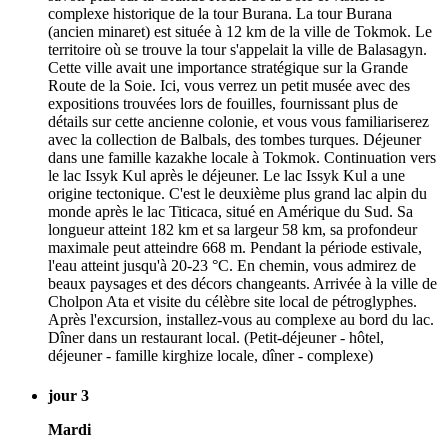
complexe historique de la tour Burana. La tour Burana
(ancien minaret) est située à 12 km de la ville de Tokmok. Le
territoire où se trouve la tour s'appelait la ville de Balasagyn.
Cette ville avait une importance stratégique sur la Grande
Route de la Soie. Ici, vous verrez un petit musée avec des
expositions trouvées lors de fouilles, fournissant plus de
détails sur cette ancienne colonie, et vous vous familiariserez
avec la collection de Balbals, des tombes turques. Déjeuner
dans une famille kazakhe locale à Tokmok. Continuation vers
le lac Issyk Kul après le déjeuner. Le lac Issyk Kul a une
origine tectonique. C'est le deuxième plus grand lac alpin du
monde après le lac Titicaca, situé en Amérique du Sud. Sa
longueur atteint 182 km et sa largeur 58 km, sa profondeur
maximale peut atteindre 668 m. Pendant la période estivale,
l'eau atteint jusqu'à 20-23 °C. En chemin, vous admirez de
beaux paysages et des décors changeants. Arrivée à la ville de
Cholpon Ata et visite du célèbre site local de pétroglyphes.
Après l'excursion, installez-vous au complexe au bord du lac.
Dîner dans un restaurant local. (Petit-déjeuner - hôtel,
déjeuner - famille kirghize locale, dîner - complexe)
jour 3
Mardi