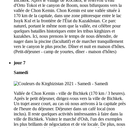
Bichkek. Après le village de Kochkor, le réservoir d'eau
d'Orto Tokoi et le canyon de Boom, nous bifurquons vers la
vallée de Chon Kemin. Chon Kemin est une vallée située à
170 km de la capitale, dans une zone pittoresque entre le lac
Issyk Kul et la frontière de l'État du Kazakhstan. Ce parc
naturel, portant le même nom que la vallée, est célèbre pour
quelques batailles historiques entre les tribus kirghizes et
kazakhes. Ici, nous prenons le temps de nous détendre, de
nager dans la piscine (facultatif) et de marcher tranquillement
vers le canyon le plus proche. Dîner et nuit en maison d'hôtes.
(Petit-déjeuner - camp de yourtes, dîner - maison d'hôtes)
jour 7
Samedi
Vallée de Chon Kemin - ville de Bichkek (170 km / 3 heures).
Après le petit déjeuner, dirigez-vous vers la ville de Bichkek.
Un trajet assez court, au cas où nous arrivons à la capitale près
de l'heure du déjeuner. Déjeuner dans un café local (non
inclus). Il reste quelques activités intéressantes à faire dans la
ville de Bichkek. Visitez le marché d'Osh, l'un des exemples
les plus brillants de négociation et de vie locale. De plus, nous