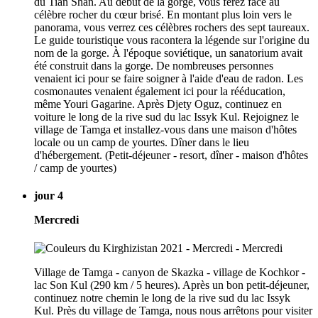
du Tian Shan. Au début de la gorge, vous ferez face au
célèbre rocher du cœur brisé. En montant plus loin vers le
panorama, vous verrez ces célèbres rochers des sept taureaux.
Le guide touristique vous racontera la légende sur l'origine du
nom de la gorge. À l'époque soviétique, un sanatorium avait
été construit dans la gorge. De nombreuses personnes
venaient ici pour se faire soigner à l'aide d'eau de radon. Les
cosmonautes venaient également ici pour la rééducation,
même Youri Gagarine. Après Djety Oguz, continuez en
voiture le long de la rive sud du lac Issyk Kul. Rejoignez le
village de Tamga et installez-vous dans une maison d'hôtes
locale ou un camp de yourtes. Dîner dans le lieu
d'hébergement. (Petit-déjeuner - resort, dîner - maison d'hôtes
/ camp de yourtes)
jour 4
Mercredi
Village de Tamga - canyon de Skazka - village de Kochkor -
lac Son Kul (290 km / 5 heures). Après un bon petit-déjeuner,
continuez notre chemin le long de la rive sud du lac Issyk
Kul. Près du village de Tamga, nous nous arrêtons pour visiter