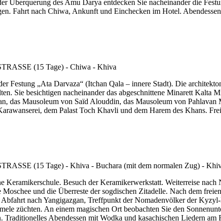
ach der Überquerung des Amu Darya entdecken Sie nacheinander die Fes
gen. Fahrt nach Chiwa, Ankunft und Einchecken im Hotel. Abendessen 
der Festung „Ata Darvaza“ (Itchan Qala – innere Stadt). Die architekt
halten. Sie besichtigen nacheinander das abgeschnittene Minarett Kal
n, das Mausoleum von Saïd Alouddin, das Mausoleum von Pahlavan Ma
Karawanserei, dem Palast Toch Khavli und dem Harem des Khans. Fre
ine Keramikerschule. Besuch der Keramikerwerkstatt. Weiterreise nac
e Moschee und die Überreste der sogdischen Zitadelle. Nach dem freien
n. Abfahrt nach Yangigazgan, Treffpunkt der Nomadenvölker der Kyzyl
le züchten. An einem magischen Ort beobachten Sie den Sonnenunterg
en. Traditionelles Abendessen mit Wodka und kasachischen Liedern am Fe