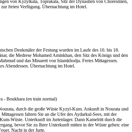
tungen von Kyzylkala, Toprakala, Sitz der Dynastien von Choresmien,
zur freien Verfügung. Übernachtung im Hotel.
onischen Denkmäler der Festung wurden im Laufe des 10. bis 18.
ta Minar, die Medrese Mohamed Aminkhan, den Sitz des Königs und den
hmud und das Minarett von Islamkhodja. Freies Mittagessen.
ies Abendessen. Übernachtung im Hotel.
h Nourata, durch die große Wüste Kyzyl-Kum. Ankunft in Nourata und
 Mittagessen fahren Sie an die Ufer des Aydarkul-Sees, mit der
-Kum-Wüste. Unterkunft im Jurtenlager. Dann Kamelritt durch die
ang, bevor Sie zu Ihrer Unterkunft mitten in der Wüste gehen: eine
uer. Nacht in der Jurte.