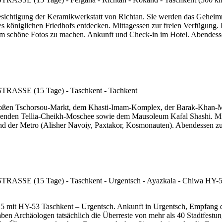
 Besichtigung der Keramikwerkstatt von Richtan. Sie werden das Geheim
 königlichen Friedhofs entdecken. Mittagessen zur freien Verfügung.
um schöne Fotos zu machen. Ankunft und Check-in im Hotel. Abendess
 großen Tschorsou-Markt, dem Khasti-Imam-Komplex, der Barak-Khan-Me
genden Tellia-Cheikh-Moschee sowie dem Mausoleum Kafal Shashi. Mi
der Metro (Alisher Navoiy, Paxtakor, Kosmonauten). Abendessen zur
15 mit HY-53 Taschkent – Urgentsch. Ankunft in Urgentsch, Empfang d
 Archäologen tatsächlich die Überreste von mehr als 40 Stadtfestung