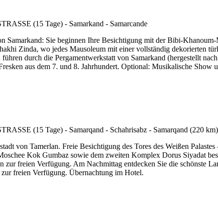
 von Samarkand: Sie beginnen Ihre Besichtigung mit der Bibi-Khanou
akhi Zinda, wo jedes Mausoleum mit einer vollständig dekorierten türk
n führen durch die Pergamentwerkstatt von Samarkand (hergestellt nach 
esken aus dem 7. und 8. Jahrhundert. Optional: Musikalische Show un
stadt von Tamerlan. Freie Besichtigung des Tores des Weißen Palastes
oschee Kok Gumbaz sowie dem zweiten Komplex Dorus Siyadat beste
en zur freien Verfügung. Am Nachmittag entdecken Sie die schönste L
zur freien Verfügung. Übernachtung im Hotel.