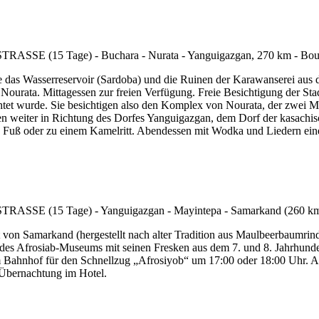
 das Wasserreservoir (Sardoba) und die Ruinen der Karawanserei aus de
 Nourata. Mittagessen zur freien Verfügung. Freie Besichtigung der Stad
htet wurde. Sie besichtigen also den Komplex von Nourata, der zwei M
ahren weiter in Richtung des Dorfes Yanguigazgan, dem Dorf der kasac
u Fuß oder zu einem Kamelritt. Abendessen mit Wodka und Liedern eine
t von Samarkand (hergestellt nach alter Tradition aus Maulbeerbaumrin
 des Afrosiab-Museums mit seinen Fresken aus dem 7. und 8. Jahrhunde
um Bahnhof für den Schnellzug „Afrosiyob“ um 17:00 oder 18:00 Uhr. 
 Übernachtung im Hotel.