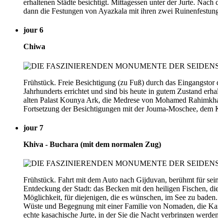
erhaltenen Städte besichtigt. Mittagessen unter der Jurte. N
dann die Festungen von Ayazkala mit ihren zwei Ruinenfestun
jour 6
Chiwa
Frühstück. Freie Besichtigung (zu Fuß) durch das Eingangstor 
Jahrhunderts errichtet und sind bis heute in gutem Zustand er
alten Palast Kounya Ark, die Medrese von Mohamed Rahimkha
Fortsetzung der Besichtigungen mit der Jouma-Moschee, dem 
jour 7
Khiva - Buchara (mit dem normalen Zug)
Frühstück. Fahrt mit dem Auto nach Gijduvan, berühmt für se
Entdeckung der Stadt: das Becken mit den heiligen Fischen, di
Möglichkeit, für diejenigen, die es wünschen, im See zu bade
Wüste und Begegnung mit einer Familie von Nomaden, die Kame
echte kasachische Jurte, in der Sie die Nacht verbringen werd