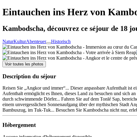
Eintauchen ins Herz von Kamb
Kambodscha, découvrez ce séjour de 18 jo
Natur
Kultur
Abenteuer
Historisch
Voir toutes les photos
Description du séjour
Reisen Sie „Angkor und immer“... Dieser anpassbare Aufenthalt ist e
Aufenthalt ermöglicht es Ihnen, dieses Land zu besuchen und sich an 
durch schwimmende Dörfer... Fahren Sie auf dem Tonlé Sap, bereiche
einem unvergesslichen Sonnenaufgang über der mythischen Stadt A
Bambuszug, im Tuk-Tuk... Besuchen Sie Kambodscha nicht nur, erlebe
Hébergement
Aucune information d'hébergement disponible