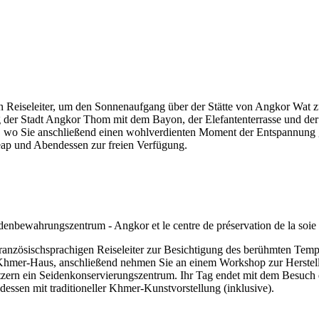
n Reiseleiter, um den Sonnenaufgang über der Stätte von Angkor Wat z
g der Stadt Angkor Thom mit dem Bayon, der Elefantenterrasse und de
us, wo Sie anschließend einen wohlverdienten Moment der Entspannun
ap und Abendessen zur freien Verfügung.
ranzösischsprachigen Reiseleiter zur Besichtigung des berühmten Temp
 Khmer-Haus, anschließend nehmen Sie an einem Workshop zur Herstell
ern ein Seidenkonservierungszentrum. Ihr Tag endet mit dem Besuch d
ssen mit traditioneller Khmer-Kunstvorstellung (inklusive).