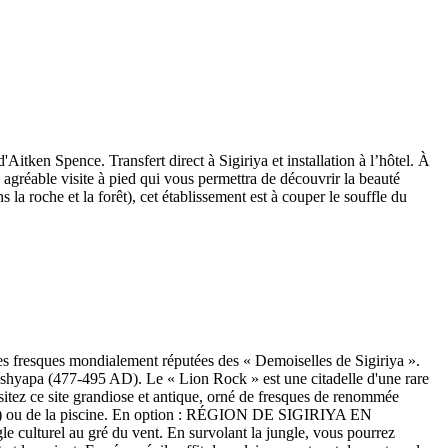
tken Spence. Transfert direct à Sigiriya et installation à l’hôtel. À
 agréable visite à pied qui vous permettra de découvrir la beauté
la roche et la forêt), cet établissement est à couper le souffle du
 les fresques mondialement réputées des « Demoiselles de Sigiriya ».
 Kashyapa (477-495 AD). Le « Lion Rock » est une citadelle d'une rare
isitez ce site grandiose et antique, orné de fresques de renommée
mpris) ou de la piscine. En option : RÉGION DE SIGIRIYA EN
 culturel au gré du vent. En survolant la jungle, vous pourrez