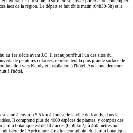
et luxuriant. En résumé, il suffit de se laisser porter et de contempler
s lacs de la région. Le départ se fait tôt le matin (04h30-5h) et le
 au 1er siècle avant J.C. Il est aujourd'hui l'un des sites du
verts de peintures colorées, représentent la plus grande surface de
Continuation vers Kandy et installation à l'hôtel. Ancienne demeure
it à l'hôtel.
t situé à environ 5,5 km à l'ouest de la ville de Kandy, dans la
rchidées. Il comprend plus de 4000 espèces de plantes, y compris des
 du jardin botanique est de 147 acres (0,59 km²), à 460 mètres au-
 ministère de l'Agriculture. Le directeur adjoint du Jardin botanique