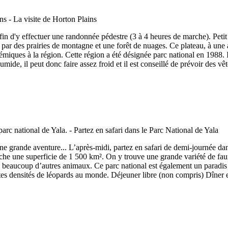
afin d'y effectuer une randonnée pédestre (3 à 4 heures de marche). Pet
 par des prairies de montagne et une forêt de nuages. Ce plateau, à une a
miques à la région. Cette région a été désignée parc national en 1988. Il
mide, il peut donc faire assez froid et il est conseillé de prévoir des v
 une grande aventure... L’après-midi, partez en safari de demi-journée d
fiche une superficie de 1 500 km². On y trouve une grande variété de fa
de beaucoup d’autres animaux. Ce parc national est également un paradis
es densités de léopards au monde. Déjeuner libre (non compris) Dîner et 