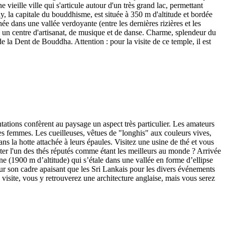
ieille ville qui s'articule autour d'un très grand lac, permettant
 la capitale du bouddhisme, est située à 350 m d'altitude et bordée
e dans une vallée verdoyante (entre les dernières rizières et les
e un centre d'artisanat, de musique et de danse. Charme, splendeur du
 la Dent de Bouddha. Attention : pour la visite de ce temple, il est
tations confèrent au paysage un aspect très particulier. Les amateurs
r des femmes. Les cueilleuses, vêtues de "longhis" aux couleurs vives,
ns la hotte attachée à leurs épaules. Visitez une usine de thé et vous
ster l'un des thés réputés comme étant les meilleurs au monde ? Arrivée
e (1900 m d’altitude) qui s’étale dans une vallée en forme d’ellipse
our son cadre apaisant que les Sri Lankais pour les divers événements
 visite, vous y retrouverez une architecture anglaise, mais vous serez