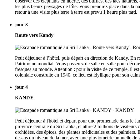
observer des éléphants en liberté, des buffles, des lacs naturels,
les plus beaux paysages de l’île. Vous prendrez place dans la nac
retour à une visite plus terre à terre est prévu 1 heure plus tard.
jour 3
Route vers Kandy
Petit déjeuner à l’hôtel, puis départ en direction de Kandy. En r
Patrimoine mondial. Vous passerez de salle en salle pour découv
fresques au monde. Attention : pour la visite de ce temple, il e
coloniale construite en 1940, ce lieu est idyllique pour son calm
jour 4
KANDY
Petit déjeuner à l'hôtel et départ pour une promenade dans le Ja
province centrale du Sri Lanka, et attire 2 millions de visiteur
orchidées, des épices, des plantes médicinales et des palmiers. I
dessus du niveau de la mer, avec une pluviométrie annuelle de 20