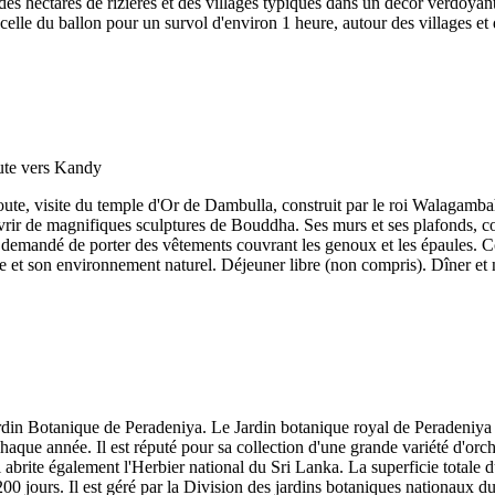
 des hectares de rizières et des villages typiques dans un décor verdoyant 
elle du ballon pour un survol d'environ 1 heure, autour des villages et de
oute, visite du temple d'Or de Dambulla, construit par le roi Walagambahu
rir de magnifiques sculptures de Bouddha. Ses murs et ses plafonds, cou
st demandé de porter des vêtements couvrant les genoux et les épaules. 
e et son environnement naturel. Déjeuner libre (non compris). Dîner et nu
rdin Botanique de Peradeniya. Le Jardin botanique royal de Peradeniya es
s chaque année. Il est réputé pour sa collection d'une grande variété d'o
l abrite également l'Herbier national du Sri Lanka. La superficie totale
0 jours. Il est géré par la Division des jardins botaniques nationaux du