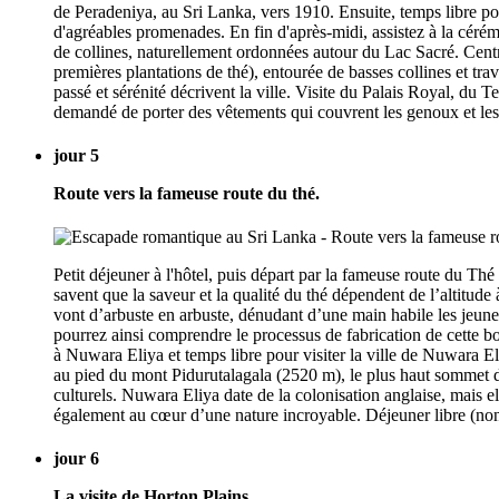
de Peradeniya, au Sri Lanka, vers 1910. Ensuite, temps libre pou
d'agréables promenades. En fin d'après-midi, assistez à la céré
de collines, naturellement ordonnées autour du Lac Sacré. Centre
premières plantations de thé), entourée de basses collines et tr
passé et sérénité décrivent la ville. Visite du Palais Royal, du
demandé de porter des vêtements qui couvrent les genoux et les é
jour 5
Route vers la fameuse route du thé.
Petit déjeuner à l'hôtel, puis départ par la fameuse route du Th
savent que la saveur et la qualité du thé dépendent de l’altitude
vont d’arbuste en arbuste, dénudant d’une main habile les jeunes 
pourrez ainsi comprendre le processus de fabrication de cette bo
à Nuwara Eliya et temps libre pour visiter la ville de Nuwara E
au pied du mont Pidurutalagala (2520 m), le plus haut sommet de
culturels. Nuwara Eliya date de la colonisation anglaise, mais e
également au cœur d’une nature incroyable. Déjeuner libre (non c
jour 6
La visite de Horton Plains