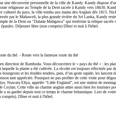
r une découverte personnelle de la ville de Kandy. Kandy dispose d'une v
monie religieuse au Temple de la Dent sacrée à Kandy vers 18h30. Kandy,
 culturel du pays, la ville tomba aux mains des Anglais dès 1815. Niché
aversée par le Mahaweli, la plus grande rivière du Sri Lanka, Kandy rest
 Temple de la Dent ou "Dalada Maligawa" qui renferme la relique sacrée de
paules. Déjeuner libre (non compris) Dîner et nuit à l'hôtel.
é en direction de Ramboda. Vous découvrirez le « pays du thé » : les plan
 à laquelle la plante a été cultivée. La récolte est toujours effectuée pa
bourgeons et les feuilles tendres, puis, d’un geste rapide, les lancent da
isson tant appréciée. Pourquoi ne pas profiter de cette visite pour dégu
liya. Nuwara Eliya, appelée “Little England”, est une station de montagn
 Ceylan. Cette ville au charme anglais attire aussi bien les touristes p
lle a su garder depuis tout ce temps le charme britannique. Lors de votre
ompris). Dîner et nuit à l'hôtel.