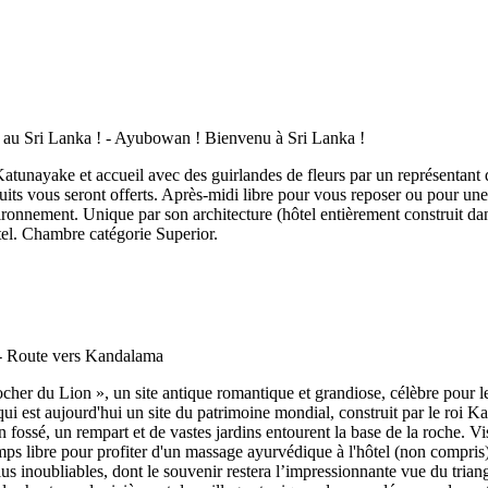
nayake et accueil avec des guirlandes de fleurs par un représentant d'Ai
ruits vous seront offerts. Après-midi libre pour vous reposer ou pour une
ironnement. Unique par son architecture (hôtel entièrement construit dans 
ôtel. Chambre catégorie Superior.
 Rocher du Lion », un site antique romantique et grandiose, célèbre pour
 qui est aujourd'hui un site du patrimoine mondial, construit par le roi
n fossé, un rempart et de vastes jardins entourent la base de la roche. V
t temps libre pour profiter d'un massage ayurvédique à l'hôtel (non co
ubliables, dont le souvenir restera l’impressionnante vue du triangle