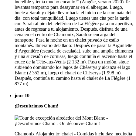
increíble y tenía mucho encanto!" (Angèle, verano 2020) Te
levantas temprano para desayunar en el albergue. Luego,
únete a Sarah y déjate llevar hacia el inicio de la caminata del
día, con total tranquilidad. Luego tienes una cita por la tarde
con Sarah al pie del teleférico de La Flégère para un aperitivo,
antes de regresar a tu alojamiento. Después, disfruta de una
cena en el centro de Chamonix, Sarah se encarga del
transporte. Pasa la noche en un chalet privado de estilo
montañés. Itinerario detallado: Después de pasar la Aiguillette
d’Argentière (escuela de escalada), sube una amplia chimenea
y una sucesión de cornisas, luego continúa el ascenso hasta el
cruce de la Tête-aux-Vents (2 132 m). Pasa un mojón, sigue
subiendo dominando los lagos de Chéserys y alcanza el lago
Blanc (2 352 m), luego el chalet de Chéserys (1 998 m).
Después, continúa tu camino hasta el chalet de La Flégère (1
877 m).
jour 10
¡Descubrimos Cham!
Chamonix Alojamiento: chalet - Comidas incluidas: mediodía