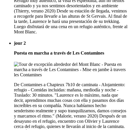
Refugio muy auténtico, la vista es espléndida, aún no hemos
caminado y ya nos sentimos desorientados y en ambiente
(Thierry, verano 2020) Desde su estación de llegada, venimos
a recogerle para llevarle a las alturas de St Gervais. Al final de
la tarde, Laurence le hará una presentación de su trekking.
Luego disfrutará de una cena en un refugio auténtico, frente al
Mont Blanc.
jour 2
Puesta en marcha a través de Les Contamines
De Contamines a Chapieux 7h10 de caminata - Alojamiento:
refugio - Comidas incluidas: mañana, mediodía y noche -
Traslado: 30 minutos. "Laurence es lo máximo, nada que
decir, aprendimos muchas cosas con ella y pasamos dos días
increíbles en su compañía. Nunca habíamos hecho
senderismo realmente y supo tranquilizarnos, darnos consejos
y marcarnos el ritmo." (Malorie, verano 2020) Después de un
desayuno en el refugio, encuentro con Olivier y Laurence
cerca del refugio, quienes te llevarán al inicio de la caminata.