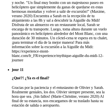
y noche. "Un final muy bonito con un majestuoso paseo en
helicóptero que simplemente da ganas de quedarse en estas
hermosas montañas y volver a salir de excursión!" (Maxime,
verano 2020) Encuentra a Sarah en la recepción de tu
alojamiento a las 8h y sal a descubrir la Aiguille du Midi!
Disfruta de un almuerzo en un restaurante local, Sarah se
encarga de tu transporte. Luego, toma altura durante un vuelo
panorámico en helicóptero alrededor del Mont Blanc, con una
duración de 30 minutos. Un cóctel-cena te espera en tu chalet,
¡para terminar el día de la mejor manera! Para más
información sobre la excursión a la Aiguille du Midi:
https://experience-mont-
blanc.com/fr_FR/experience/mythique-aiguille-du-midi-12-
journee
jour 11
¿Qué?! ¿Ya es el final?
Gracias por la paciencia y el entusiasmo de Olivier y Sarah.
Realmente geniales, los dos. Olivier siempre presente, sea la
hora que sea. ¡Sin fallos! (Marie-Christine, verano 2020) Al
final de su estancia, nos encargamos de su traslado hasta su
estación de salida o aeropuerto.