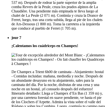
537 m). Después de rodear la parte superior de la amplia
comba Revers de la Peule, cruza los prados alpinos de La
Chaudière. Una pendiente más empinada te lleva luego al
chalet de La Peule (2 071 m). Continúa y cruza la Drance de
Ferret, luego, tras una corta subida, llega al pie de los chalets
de Ars-Dessous (1 800 m). Toma la carretera a la izquierda
que conduce al pueblo de Ferret (1 705 m).
jour 7
¡Calentamos los cuádriceps en Champex!
De Champex a Trient 6h00 de caminata - Alojamiento: hostal
- Comidas incluidas: mañana, mediodía y noche. Después de
un abundante desayuno en tu alojamiento, sales para la
caminata del día. Por la noche, disfrutas de una cena y una
noche en un hostal, ¡el consuelo después del esfuerzo!
Itinerario detallado: Llega a Champex d’En Bas (1 359 m) y,
por una carretera forestal en suave pendiente, ve hasta el pie
de los Clochers d’Arpette. Admira la vista sobre el valle del
Ródano y sobre los Combins. Luego, continúa tu camino para