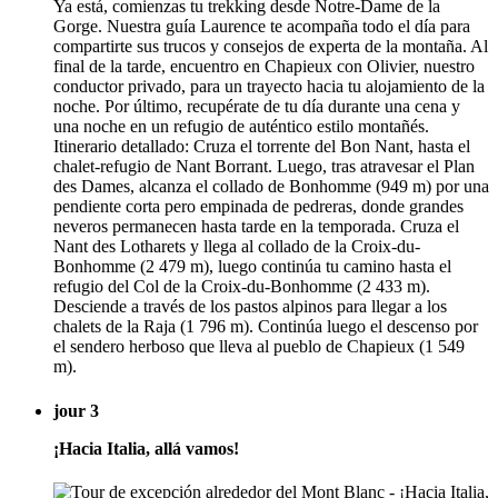
Ya está, comienzas tu trekking desde Notre-Dame de la
Gorge. Nuestra guía Laurence te acompaña todo el día para
compartirte sus trucos y consejos de experta de la montaña. Al
final de la tarde, encuentro en Chapieux con Olivier, nuestro
conductor privado, para un trayecto hacia tu alojamiento de la
noche. Por último, recupérate de tu día durante una cena y
una noche en un refugio de auténtico estilo montañés.
Itinerario detallado: Cruza el torrente del Bon Nant, hasta el
chalet-refugio de Nant Borrant. Luego, tras atravesar el Plan
des Dames, alcanza el collado de Bonhomme (949 m) por una
pendiente corta pero empinada de pedreras, donde grandes
neveros permanecen hasta tarde en la temporada. Cruza el
Nant des Lotharets y llega al collado de la Croix-du-
Bonhomme (2 479 m), luego continúa tu camino hasta el
refugio del Col de la Croix-du-Bonhomme (2 433 m).
Desciende a través de los pastos alpinos para llegar a los
chalets de la Raja (1 796 m). Continúa luego el descenso por
el sendero herboso que lleva al pueblo de Chapieux (1 549
m).
jour 3
¡Hacia Italia, allá vamos!