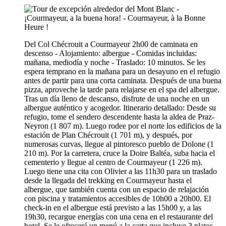
Del Col Chécrouit a Courmayeur 2h00 de caminata en
descenso - Alojamiento: albergue - Comidas incluidas:
mañana, mediodía y noche - Traslado: 10 minutos. Se les
espera temprano en la mañana para un desayuno en el refugio
antes de partir para una corta caminata. Después de una buena
pizza, aproveche la tarde para relajarse en el spa del albergue.
Tras un día lleno de descanso, disfrute de una noche en un
albergue auténtico y acogedor. Itinerario detallado: Desde su
refugio, tome el sendero descendente hasta la aldea de Praz-
Neyron (1 807 m). Luego rodee por el norte los edificios de la
estación de Plan Chécrouit (1 701 m), y después, por
numerosas curvas, llegue al pintoresco pueblo de Dolone (1
210 m). Por la carretera, cruce la Doire Baltéa, suba hacia el
cementerio y llegue al centro de Courmayeur (1 226 m).
Luego tiene una cita con Olivier a las 11h30 para un traslado
desde la llegada del trekking en Courmayeur hasta el
albergue, que también cuenta con un espacio de relajación
con piscina y tratamientos accesibles de 10h00 a 20h00. El
check-in en el albergue está previsto a las 15h00 y, a las
19h30, recargue energías con una cena en el restaurante del
hotel. Se le ofrecerá un menú a la carta que incluye 3 platos