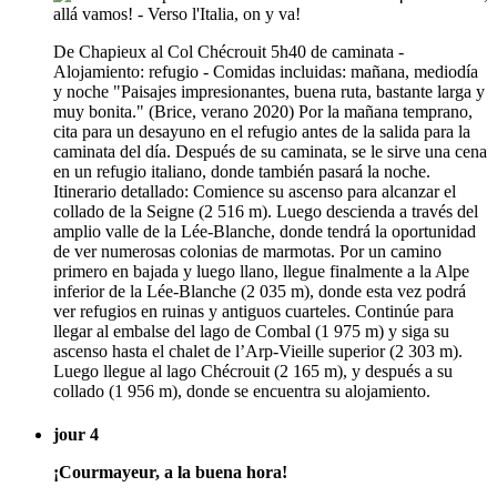
De Chapieux al Col Chécrouit 5h40 de caminata -
Alojamiento: refugio - Comidas incluidas: mañana, mediodía
y noche "Paisajes impresionantes, buena ruta, bastante larga y
muy bonita." (Brice, verano 2020) Por la mañana temprano,
cita para un desayuno en el refugio antes de la salida para la
caminata del día. Después de su caminata, se le sirve una cena
en un refugio italiano, donde también pasará la noche.
Itinerario detallado: Comience su ascenso para alcanzar el
collado de la Seigne (2 516 m). Luego descienda a través del
amplio valle de la Lée-Blanche, donde tendrá la oportunidad
de ver numerosas colonias de marmotas. Por un camino
primero en bajada y luego llano, llegue finalmente a la Alpe
inferior de la Lée-Blanche (2 035 m), donde esta vez podrá
ver refugios en ruinas y antiguos cuarteles. Continúe para
llegar al embalse del lago de Combal (1 975 m) y siga su
ascenso hasta el chalet de l’Arp-Vieille superior (2 303 m).
Luego llegue al lago Chécrouit (2 165 m), y después a su
collado (1 956 m), donde se encuentra su alojamiento.
jour 4
¡Courmayeur, a la buena hora!