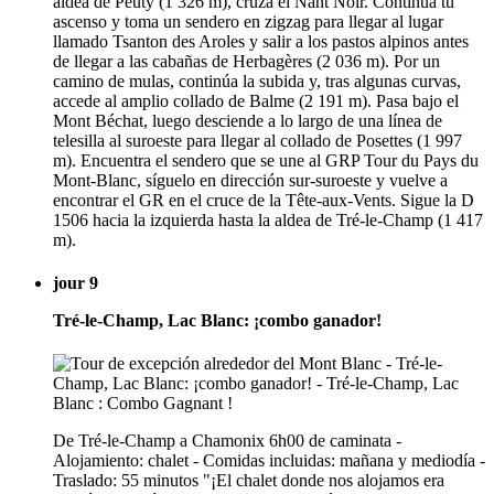
aldea de Peuty (1 326 m), cruza el Nant Noir. Continúa tu
ascenso y toma un sendero en zigzag para llegar al lugar
llamado Tsanton des Aroles y salir a los pastos alpinos antes
de llegar a las cabañas de Herbagères (2 036 m). Por un
camino de mulas, continúa la subida y, tras algunas curvas,
accede al amplio collado de Balme (2 191 m). Pasa bajo el
Mont Béchat, luego desciende a lo largo de una línea de
telesilla al suroeste para llegar al collado de Posettes (1 997
m). Encuentra el sendero que se une al GRP Tour du Pays du
Mont-Blanc, síguelo en dirección sur-suroeste y vuelve a
encontrar el GR en el cruce de la Tête-aux-Vents. Sigue la D
1506 hacia la izquierda hasta la aldea de Tré-le-Champ (1 417
m).
jour 9
Tré-le-Champ, Lac Blanc: ¡combo ganador!
De Tré-le-Champ a Chamonix 6h00 de caminata -
Alojamiento: chalet - Comidas incluidas: mañana y mediodía -
Traslado: 55 minutos "¡El chalet donde nos alojamos era