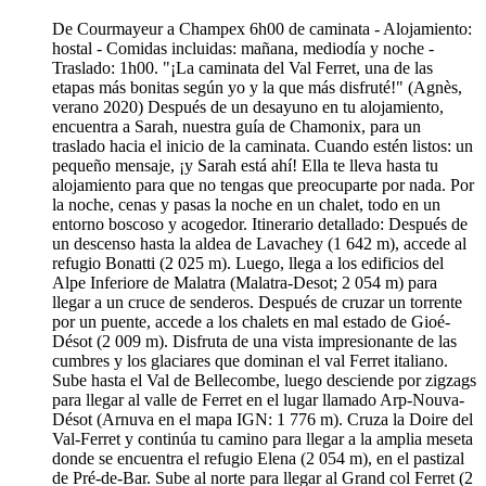
De Courmayeur a Champex 6h00 de caminata - Alojamiento:
hostal - Comidas incluidas: mañana, mediodía y noche -
Traslado: 1h00. "¡La caminata del Val Ferret, una de las
etapas más bonitas según yo y la que más disfruté!" (Agnès,
verano 2020) Después de un desayuno en tu alojamiento,
encuentra a Sarah, nuestra guía de Chamonix, para un
traslado hacia el inicio de la caminata. Cuando estén listos: un
pequeño mensaje, ¡y Sarah está ahí! Ella te lleva hasta tu
alojamiento para que no tengas que preocuparte por nada. Por
la noche, cenas y pasas la noche en un chalet, todo en un
entorno boscoso y acogedor. Itinerario detallado: Después de
un descenso hasta la aldea de Lavachey (1 642 m), accede al
refugio Bonatti (2 025 m). Luego, llega a los edificios del
Alpe Inferiore de Malatra (Malatra-Desot; 2 054 m) para
llegar a un cruce de senderos. Después de cruzar un torrente
por un puente, accede a los chalets en mal estado de Gioé-
Désot (2 009 m). Disfruta de una vista impresionante de las
cumbres y los glaciares que dominan el val Ferret italiano.
Sube hasta el Val de Bellecombe, luego desciende por zigzags
para llegar al valle de Ferret en el lugar llamado Arp-Nouva-
Désot (Arnuva en el mapa IGN: 1 776 m). Cruza la Doire del
Val-Ferret y continúa tu camino para llegar a la amplia meseta
donde se encuentra el refugio Elena (2 054 m), en el pastizal
de Pré-de-Bar. Sube al norte para llegar al Grand col Ferret (2