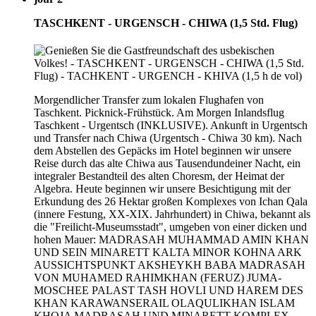
TASCHKENT - URGENSCH - CHIWA (1,5 Std. Flug)
Morgendlicher Transfer zum lokalen Flughafen von
Taschkent. Picknick-Frühstück. Am Morgen Inlandsflug
Taschkent - Urgentsch (INKLUSIVE). Ankunft in Urgentsch
und Transfer nach Chiwa (Urgentsch - Chiwa 30 km). Nach
dem Abstellen des Gepäcks im Hotel beginnen wir unsere
Reise durch das alte Chiwa aus Tausendundeiner Nacht, ein
integraler Bestandteil des alten Choresm, der Heimat der
Algebra. Heute beginnen wir unsere Besichtigung mit der
Erkundung des 26 Hektar großen Komplexes von Ichan Qala
(innere Festung, XX-XIX. Jahrhundert) in Chiwa, bekannt als
die "Freilicht-Museumsstadt", umgeben von einer dicken und
hohen Mauer: MADRASAH MUHAMMAD AMIN KHAN
UND SEIN MINARETT KALTA MINOR KOHNA ARK
AUSSICHTSPUNKT AKSHEYKH BABA MADRASAH
VON MUHAMED RAHIMKHAN (FERUZ) JUMA-
MOSCHEE PALAST TASH HOVLI UND HAREM DES
KHAN KARAWANSERAIL OLAQULIKHAN ISLAM
KHOJA MADRASAH UND MINARETT KOMPLEX