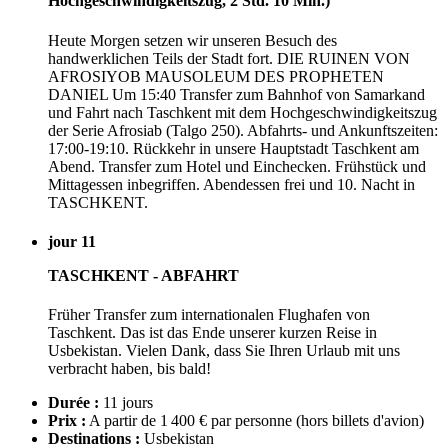
Hochgeschwindigkeitszug, 2 Std. 10 Min.)
Heute Morgen setzen wir unseren Besuch des
handwerklichen Teils der Stadt fort. DIE RUINEN VON
AFROSIYOB MAUSOLEUM DES PROPHETEN
DANIEL Um 15:40 Transfer zum Bahnhof von Samarkand
und Fahrt nach Taschkent mit dem Hochgeschwindigkeitszug
der Serie Afrosiab (Talgo 250). Abfahrts- und Ankunftszeiten:
17:00-19:10. Rückkehr in unsere Hauptstadt Taschkent am
Abend. Transfer zum Hotel und Einchecken. Frühstück und
Mittagessen inbegriffen. Abendessen frei und 10. Nacht in
TASCHKENT.
jour 11
TASCHKENT - ABFAHRT
Früher Transfer zum internationalen Flughafen von
Taschkent. Das ist das Ende unserer kurzen Reise in
Usbekistan. Vielen Dank, dass Sie Ihren Urlaub mit uns
verbracht haben, bis bald!
Durée :
11 jours
Prix :
A partir de 1 400 € par personne
(hors billets d'avion)
Destinations :
Usbekistan