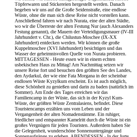
Töpferwaren und Stickereien hergestellt werden. Danach
begeben wir uns auf die Große Seidenstraße, eine endlose
Wüste, ohne die man sich diese Reise nicht vorstellen kann.
Anschließend fahren wir nach Nurata, eine der alten Städte,
wo wir die Überreste der alten Festung Nur (auch Alexanders
Festung genannt), die Mauern der Verteidigungsmauer (IV-III
Jahrhundert v. Chr.), die Chilustun-Moschee (IX-XX
Jahrhundert) entdecken werden. Wir können die große
Kuppelmoschee (XVI Jahrhundert) besichtigen und das
Wasser der geheimnisvollen Quelle von Nurata probieren.
MITTAGESSEN - Heute essen wir in einem echten
usbekischen Haus zu Mittag! Am Nachmittag setzen wir
unsere Reise fort und besuchen den größten See des Landes,
den Aydarkul, der wie eine Fata Morgana in der scheinbar
endlosen Wüste Kyzylkum erscheint. Es ist auch möglich,
diese Schönheit zu genießen und darin zu baden (natürlich im
Sommer). Am Ende des Tages erreichen wir das
Familiencamp in der Wüste, das sich in der Kyzyl Kum-
Wüste, der größten Wüste Zentralasiens, befindet. Diese
Touristencamps erzählen uns vom Leben und der
Vergangenheit der alten Nomadenstämme. Ein ruhiger,
friedlicher und entspannter Kamelritt durch die Wüste ist ein
großes Vergnügen für jeden Touristen. Außerdem haben Sie
die Gelegenheit, wunderschöne Sonnenuntergänge und
Sonnenaufgänge zu erleben. ABENDESSEN - In der Jurte