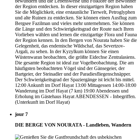
bewundern und die Lebensweise und Folklore der Bewohner
der Region entdecken. In dieser einzigartigen Region haben
Sie die Möglichkeit, eine erstaunliche Tierwelt, Petroglyphen
und alte Ruinen zu entdecken. Sie können einen Ausflug zum
Bergsee Fazilman und vieles mehr unternehmen. Sie können
die Länge und den Schwierigkeitsgrad der Route nach Ihren
Vorlieben wählen und lernen die einzigartige Flora und Fauna
der Region kennen. In den Bergen von Nourata haben Sie die
Gelegenheit, das endemische Wildschaf, das Severtzov-
Argali, zu sehen. In der Kyzylkum können Sie einen
Wüstenwaran beobachten, die größte Eidechse Zentralasiens.
Die gesamte Region ist ideal zur Vogelbeobachtung. Die am
häufigsten beobachteten Vögel sind der Gänsegeier, der
Bartgeier, der Steinadler und der Paradiesfliegenschnäpper.
Der Schwierigkeitsgrad der Spaziergänge ist leicht bis mittel.
12:00 Ankunft im Dorf Hayat 13:00 Mittagessen 14:00-18:00
Wanderung im Dorf Hayat (7 km) 19:00 Abendessen und
Erholung im Gästehaus Hayat ABENDESSEN - Inbegriffen.
(Unterkunft im Dorf Hayat)
jour 7
DIE BERGE VON NOURATA - Landleben, Wandern