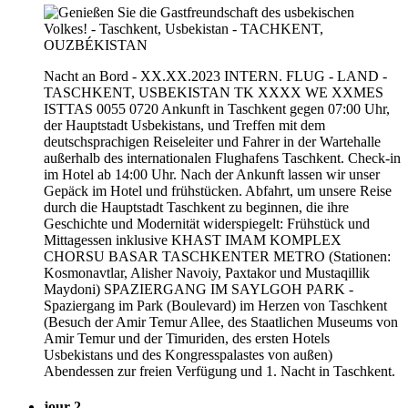
Nacht an Bord - XX.XX.2023 INTERN. FLUG - LAND -
TASCHKENT, USBEKISTAN TK XXXX WE XXMES
ISTTAS 0055 0720 Ankunft in Taschkent gegen 07:00 Uhr,
der Hauptstadt Usbekistans, und Treffen mit dem
deutschsprachigen Reiseleiter und Fahrer in der Wartehalle
außerhalb des internationalen Flughafens Taschkent. Check-in
im Hotel ab 14:00 Uhr. Nach der Ankunft lassen wir unser
Gepäck im Hotel und frühstücken. Abfahrt, um unsere Reise
durch die Hauptstadt Taschkent zu beginnen, die ihre
Geschichte und Modernität widerspiegelt: Frühstück und
Mittagessen inklusive KHAST IMAM KOMPLEX
CHORSU BASAR TASCHKENTER METRO (Stationen:
Kosmonavtlar, Alisher Navoiy, Paxtakor und Mustaqillik
Maydoni) SPAZIERGANG IM SAYLGOH PARK -
Spaziergang im Park (Boulevard) im Herzen von Taschkent
(Besuch der Amir Temur Allee, des Staatlichen Museums von
Amir Temur und der Timuriden, des ersten Hotels
Usbekistans und des Kongresspalastes von außen)
Abendessen zur freien Verfügung und 1. Nacht in Taschkent.
jour 2