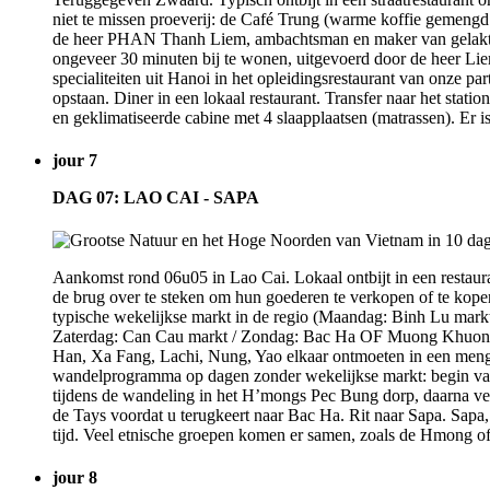
niet te missen proeverij: de Café Trung (warme koffie gemengd 
de heer PHAN Thanh Liem, ambachtsman en maker van gelakte
ongeveer 30 minuten bij te wonen, uitgevoerd door de heer Lie
specialiteiten uit Hanoi in het opleidingsrestaurant van onze
opstaan. Diner in een lokaal restaurant. Transfer naar het st
en geklimatiseerde cabine met 4 slaapplaatsen (matrassen). Er 
jour 7
DAG 07: LAO CAI - SAPA
Aankomst rond 06u05 in Lao Cai. Lokaal ontbijt in een restaur
de brug over te steken om hun goederen te verkopen of te kope
typische wekelijkse markt in de regio (Maandag: Binh Lu mark
Zaterdag: Can Cau markt / Zondag: Bac Ha OF Muong Khuong mar
Han, Xa Fang, Lachi, Nung, Yao elkaar ontmoeten in een mengel
wandelprogramma op dagen zonder wekelijkse markt: begin van
tijdens de wandeling in het H’mongs Pec Bung dorp, daarna ver
de Tays voordat u terugkeert naar Bac Ha. Rit naar Sapa. Sapa, 
tijd. Veel etnische groepen komen er samen, zoals de Hmong of d
jour 8