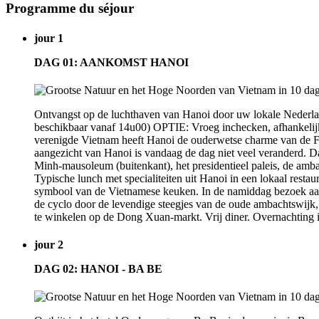
Programme du séjour
jour 1
DAG 01: AANKOMST HANOI
Ontvangst op de luchthaven van Hanoi door uw lokale Nederlands
beschikbaar vanaf 14u00) OPTIE: Vroeg inchecken, afhankelijk
verenigde Vietnam heeft Hanoi de ouderwetse charme van de Fr
aangezicht van Hanoi is vandaag de dag niet veel veranderd. Da
Minh-mausoleum (buitenkant), het presidentieel paleis, de am
Typische lunch met specialiteiten uit Hanoi in een lokaal restau
symbool van de Vietnamese keuken. In de namiddag bezoek aan d
de cyclo door de levendige steegjes van de oude ambachtswijk
te winkelen op de Dong Xuan-markt. Vrij diner. Overnachting i
jour 2
DAG 02: HANOI - BA BE