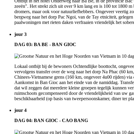
Ontbijt in het hotel Onderweg naar Ba Be, in de provincie Bac
zeeën". Het strekt zich uit over 9 km lang en is 100 tot 1800 m
dromers, maar ook voor natuurliefhebbers. Ongeveer veertig zoo
bergweg naar het dorp Pac Ngoi, van de Tay etniciteit, gelegen 
paalwoningen met rieten daken verfraaien vriendelijk het sobere 
jour 3
DAG 03: BA BE - BAN GIOC
Lokaal ontbijt bij de bewoners Ochtendlijke boottocht, ongeve
vervolgens transfer over de weg naar het dorp Na Phac (60 km, 
Chinees-Vietnamese grens (160 km, ongeveer 4u00 rijden) via de
Aankomst in Ban Gioc aan het einde van de namiddag. Transfer 
dat wil zeggen dat meerdere kleine groepen tegelijk kunnen verb
ruimschoots gecompenseerd door de vriendelijkheid van uw ga
beschikbaarheid (op basis van tweepersoonskamer, diner ter pla
jour 4
DAG 04: BAN GIOC - CAO BANG