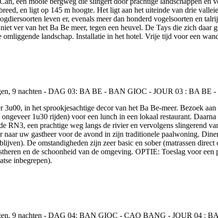
 Can, een mooie bergweg die slingert door prachtige landschappen en v
 breed, en ligt op 145 m hoogte. Het ligt aan het uiteinde van drie vall
gdiersoorten leven er, evenals meer dan honderd vogelsoorten en talri
niet ver van het Ba Be meer, tegen een heuvel. De Tays die zich daar gev
omliggende landschap. Installatie in het hotel. Vrije tijd voor een wan
er 3u00, in het sprookjesachtige decor van het Ba Be-meer. Bezoek aa
ongeveer 1u30 rijden) voor een lunch in een lokaal restaurant. Daarna 
 RN3, een prachtige weg langs de rivier en vervolgens slingerend van 
naar uw gastheer voor de avond in zijn traditionele paalwoning. Diner 
lijven). De omstandigheden zijn zeer basic en sober (matrassen direct o
stheren en de schoonheid van de omgeving. OPTIE: Toeslag voor een p
atse inbegrepen).