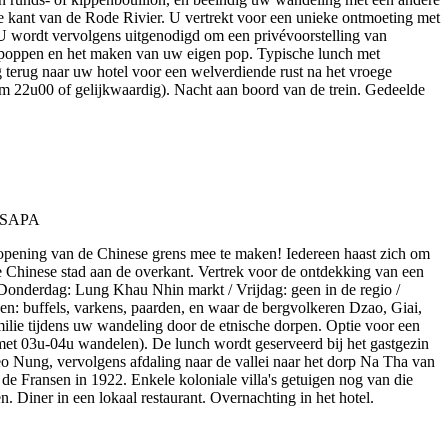
re kant van de Rode Rivier. U vertrekt voor een unieke ontmoeting met
wordt vervolgens uitgenodigd om een privévoorstelling van
de poppen en het maken van uw eigen pop. Typische lunch met
 terug naar uw hotel voor een welverdiende rust na het vroege
om 22u00 of gelijkwaardig). Nacht aan boord van de trein. Gedeelde
e opening van de Chinese grens mee te maken! Iedereen haast zich om
e Chinese stad aan de overkant. Vertrek voor de ontdekking van een
Donderdag: Lung Khau Nhin markt / Vrijdag: geen in de regio /
: buffels, varkens, paarden, en waar de bergvolkeren Dzao, Giai,
ilie tijdens uw wandeling door de etnische dorpen. Optie voor een
t 03u-04u wandelen). De lunch wordt geserveerd bij het gastgezin
o Nung, vervolgens afdaling naar de vallei naar het dorp Na Tha van
 de Fransen in 1922. Enkele koloniale villa's getuigen nog van die
. Diner in een lokaal restaurant. Overnachting in het hotel.