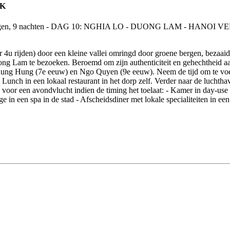
EK
r 4u rijden) door een kleine vallei omringd door groene bergen, bezaai
g Lam te bezoeken. Beroemd om zijn authenticiteit en gehechtheid aan
Phung Hung (7e eeuw) en Ngo Quyen (9e eeuw). Neem de tijd om te voe
unch in een lokaal restaurant in het dorp zelf. Verder naar de luchth
s voor een avondvlucht indien de timing het toelaat: - Kamer in day-use
in een spa in de stad - Afscheidsdiner met lokale specialiteiten in een 