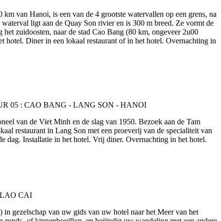
 km van Hanoi, is een van de 4 grootste watervallen op een grens, na
aterval ligt aan de Quay Son rivier en is 300 m breed. Ze vormt de
g het zuidoosten, naar de stad Cao Bang (80 km, ongeveer 2u00
otel. Diner in een lokaal restaurant of in het hotel. Overnachting in
 toneel van de Viet Minh en de slag van 1950. Bezoek aan de Tam
al restaurant in Lang Son met een proeverij van de specialiteit van
g. Installatie in het hotel. Vrij diner. Overnachting in het hotel.
) in gezelschap van uw gids van uw hotel naar het Meer van het
an runds- of kippenbouillon, en beëindig uw wandeling met een andere