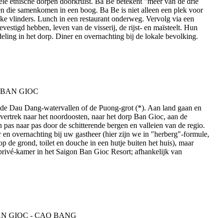
ele etnische dorpen doorkruist. Ba Be betekent "meer van de drie
eien die samenkomen in een boog. Ba Be is niet alleen een plek voor
jke vlinders. Lunch in een restaurant onderweg. Vervolg via een
estigd hebben, leven van de visserij, de rijst- en maïsteelt. Hun
deling in het dorp. Diner en overnachting bij de lokale bevolking.
n de Dau Dang-watervallen of de Puong-grot (*). Aan land gaan en
vertrek naar het noordoosten, naar het dorp Ban Gioc, aan de
pas naar pas door de schitterende bergen en valleien van de regio.
en overnachting bij uw gastheer (hier zijn we in "herberg"-formule,
p de grond, toilet en douche in een hutje buiten het huis), maar
rivé-kamer in het Saigon Ban Gioc Resort; afhankelijk van