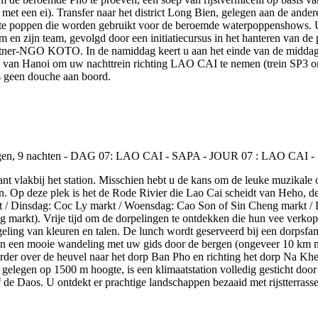
met een ei). Transfer naar het district Long Bien, gelegen aan de ande
 poppen die worden gebruikt voor de beroemde waterpoppenshows. U 
m en zijn team, gevolgd door een initiatiecursus in het hanteren van 
 partner-NGO KOTO. In de namiddag keert u aan het einde van de middag
ation van Hanoi om uw nachttrein richting LAO CAI te nemen (trein SP3 
is geen douche aan boord.
ant vlakbij het station. Misschien hebt u de kans om de leuke muzikal
n. Op deze plek is het de Rode Rivier die Lao Cai scheidt van Heho, d
t / Dinsdag: Coc Ly markt / Woensdag: Cao Son of Sin Cheng markt / 
kt). Vrije tijd om de dorpelingen te ontdekken die hun vee verkopen
ing van kleuren en talen. De lunch wordt geserveerd bij een dorpsfam
 een mooie wandeling met uw gids door de bergen (ongeveer 10 km me
der over de heuvel naar het dorp Ban Pho en richting het dorp Na Khe
gelegen op 1500 m hoogte, is een klimaatstation volledig gesticht door
e Daos. U ontdekt er prachtige landschappen bezaaid met rijstterrassen