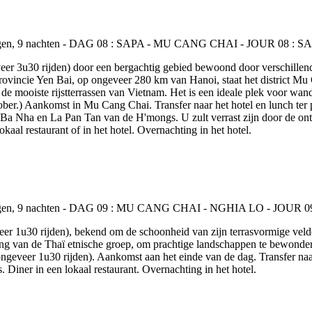
veer 3u30 rijden) door een bergachtig gebied bewoond door verschille
rovincie Yen Bai, op ongeveer 280 km van Hanoi, staat het district Mu
de mooiste rijstterrassen van Vietnam. Het is een ideale plek voor wan
tober.) Aankomst in Mu Cang Chai. Transfer naar het hotel en lunch te
 Ba Nha en La Pan Tan van de H'mongs. U zult verrast zijn door de ontd
kaal restaurant of in het hotel. Overnachting in het hotel.
veer 1u30 rijden), bekend om de schoonheid van zijn terrasvormige veld
 van de Thaï etnische groep, om prachtige landschappen te bewondere
geveer 1u30 rijden). Aankomst aan het einde van de dag. Transfer naar 
 Diner in een lokaal restaurant. Overnachting in het hotel.