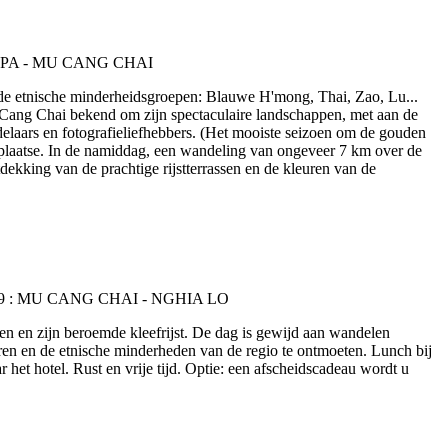
nde etnische minderheidsgroepen: Blauwe H'mong, Thai, Zao, Lu...
 Cang Chai bekend om zijn spectaculaire landschappen, met aan de
delaars en fotografieliefhebbers. (Het mooiste seizoen om de gouden
r plaatse. In de namiddag, een wandeling van ongeveer 7 km over de
ekking van de prachtige rijstterrassen en de kleuren van de
en en zijn beroemde kleefrijst. De dag is gewijd aan wandelen
n en de etnische minderheden van de regio te ontmoeten. Lunch bij
het hotel. Rust en vrije tijd. Optie: een afscheidscadeau wordt u