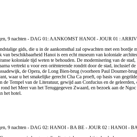
talige gids, die u in de aankomsthal zal opwachten met een bordje met
 van beschikbaarheid Hanoi is een echt museum van koloniale architec
anse koloniale tijd weten te behouden. De modernisering van de stad,
arna vertrekt u voor een oriënterende rondrit door de stad, inclusief d
bassadewijk, de Opera, de Long Bien-brug (voorheen Paul Doumer-brug
rant, waar u het smakelijke gerecht Cha Ca proeft, op basis van gegrilde
e Tempel van de Literatuur, gewijd aan Confucius en de geleerden, die
, rond het Meer van het Teruggegeven Zwaard, en bezoek aan de Ngoc 
n het hotel.