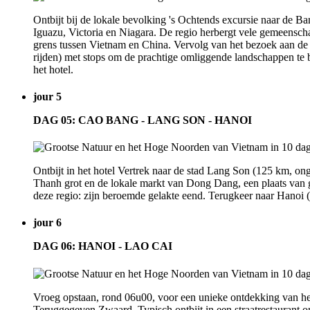
Ontbijt bij de lokale bevolking 's Ochtends excursie naar de 
Iguazu, Victoria en Niagara. De regio herbergt vele gemeensc
grens tussen Vietnam en China. Vervolg van het bezoek aan de
rijden) met stops om de prachtige omliggende landschappen te b
het hotel.
jour 5
DAG 05: CAO BANG - LANG SON - HANOI
Ontbijt in het hotel Vertrek naar de stad Lang Son (125 km, o
Thanh grot en de lokale markt van Dong Dang, een plaats van g
deze regio: zijn beroemde gelakte eend. Terugkeer naar Hanoi (1
jour 6
DAG 06: HANOI - LAO CAI
Vroeg opstaan, rond 06u00, voor een unieke ontdekking van het
Teruggegeven Zwaard. Typisch ontbijt in een straatrestaurant 