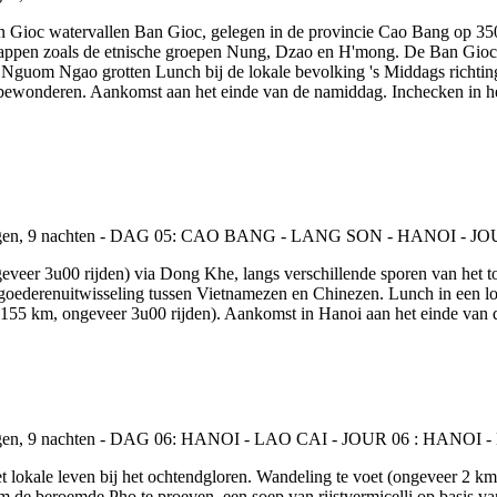
Ban Gioc watervallen Ban Gioc, gelegen in de provincie Cao Bang op 350
happen zoals de etnische groepen Nung, Dzao en H'mong. De Ban Gioc w
 Nguom Ngao grotten Lunch bij de lokale bevolking 's Middags richtin
ewonderen. Aankomst aan het einde van de namiddag. Inchecken in het h
ngeveer 3u00 rijden) via Dong Khe, langs verschillende sporen van het
oederenuitwisseling tussen Vietnamezen en Chinezen. Lunch in een loka
55 km, ongeveer 3u00 rijden). Aankomst in Hanoi aan het einde van de da
 lokale leven bij het ochtendgloren. Wandeling te voet (ongeveer 2 km
om de beroemde Pho te proeven, een soep van rijstvermicelli op basis v