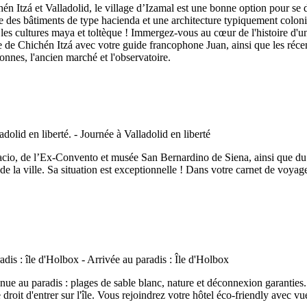
chén Itzá et Valladolid, le village d’Izamal est une bonne option pour s
e des bâtiments de type hacienda et une architecture typiquement colonia
s cultures maya et toltèque ! Immergez-vous au cœur de l'histoire d'un
re de Chichén Itzá avec votre guide francophone Juan, ainsi que les récent
lonnes, l'ancien marché et l'observatoire.
ervacio, de l’Ex-Convento et musée San Bernardino de Siena, ainsi que du 
 de la ville. Sa situation est exceptionnelle ! Dans votre carnet de voya
nue au paradis : plages de sable blanc, nature et déconnexion garanties
droit d'entrer sur l'île. Vous rejoindrez votre hôtel éco-friendly avec vue