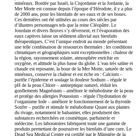
minéraux. Bordée par Israël, la Cisjordanie et la Jordanie, la
Mer Morte est connue depuis l’époque d’Hérodote, il y a plus
de 2000 ans, pour les bienfaits de ses eaux et de ses boues.
Ces dernières ont été utilisées au cours des siècles par
d’illustres personnages tels que la reine Cléopâtre. Le
Jourdain et divers fleuves s’y déversent, et l’évaporation des
eaux captives laisse un sédiment alluvial aux bienfaits
thérapeutiques. C’est l’unique endroit au monde présentant
une telle combinaison de ressources thermales : les conditions
climatiques et géographiques sont exceptionnelles : chaleur de
la région, rayonnement solaire, atmosphère enrichie en
oxygène, et altitude la plus basse du globe. L’eau très saline et
chaude est reposante, la boue de la Mer Morte, saturée de sels
minéraux, conserve la chaleur et est riche en : Calcium –
purifie l’épiderme et soulage la douleur Sodium – régule le
pH de la peau Chlore – antiseptique naturel, réduit les
gonflements Magnésium – améliore le métabolisme de la peau
et protège des allergies Potassium – régule l’hydratation de
l’organisme Iode – améliore le fonctionnement de la thyroïde
Soufre – purifie et stimule le métabolisme Quant aux plantes
du rivage, notamment le balsamier, elles produisent des
substances recherchées en cosmétique, parfumerie et
médecine. Les laboratoires fabriquent toute une gamme de
produits permettant de poursuivre les bienfaits d’une cure. Le
Dead Sea Medical Centre est certifié par le Ministère de la