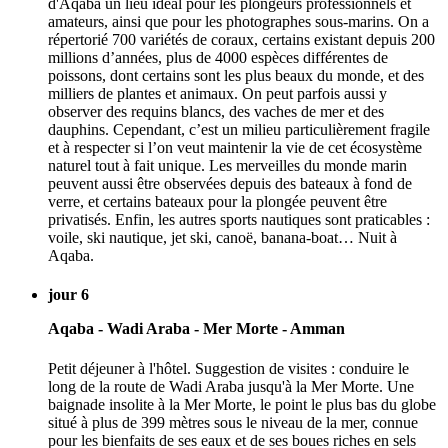
d'Aqaba un lieu idéal pour les plongeurs professionnels et
amateurs, ainsi que pour les photographes sous-marins. On a
répertorié 700 variétés de coraux, certains existant depuis 200
millions d’années, plus de 4000 espèces différentes de
poissons, dont certains sont les plus beaux du monde, et des
milliers de plantes et animaux. On peut parfois aussi y
observer des requins blancs, des vaches de mer et des
dauphins. Cependant, c’est un milieu particulièrement fragile
et à respecter si l’on veut maintenir la vie de cet écosystème
naturel tout à fait unique. Les merveilles du monde marin
peuvent aussi être observées depuis des bateaux à fond de
verre, et certains bateaux pour la plongée peuvent être
privatisés. Enfin, les autres sports nautiques sont praticables :
voile, ski nautique, jet ski, canoë, banana-boat… Nuit à
Aqaba.
jour 6
Aqaba - Wadi Araba - Mer Morte - Amman
Petit déjeuner à l'hôtel. Suggestion de visites : conduire le
long de la route de Wadi Araba jusqu'à la Mer Morte. Une
baignade insolite à la Mer Morte, le point le plus bas du globe
situé à plus de 399 mètres sous le niveau de la mer, connue
pour les bienfaits de ses eaux et de ses boues riches en sels