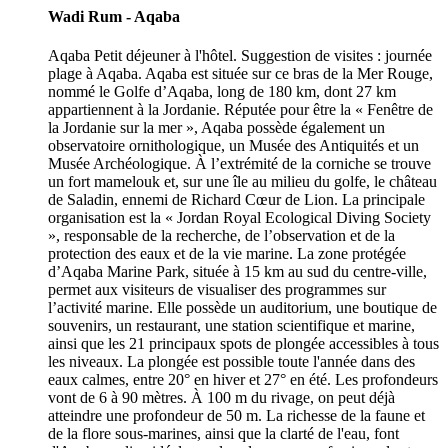
Wadi Rum - Aqaba
Aqaba Petit déjeuner à l'hôtel. Suggestion de visites : journée
plage à Aqaba. Aqaba est située sur ce bras de la Mer Rouge,
nommé le Golfe d’Aqaba, long de 180 km, dont 27 km
appartiennent à la Jordanie. Réputée pour être la « Fenêtre de
la Jordanie sur la mer », Aqaba possède également un
observatoire ornithologique, un Musée des Antiquités et un
Musée Archéologique. À l’extrémité de la corniche se trouve
un fort mamelouk et, sur une île au milieu du golfe, le château
de Saladin, ennemi de Richard Cœur de Lion. La principale
organisation est la « Jordan Royal Ecological Diving Society
», responsable de la recherche, de l’observation et de la
protection des eaux et de la vie marine. La zone protégée
d’Aqaba Marine Park, située à 15 km au sud du centre-ville,
permet aux visiteurs de visualiser des programmes sur
l’activité marine. Elle possède un auditorium, une boutique de
souvenirs, un restaurant, une station scientifique et marine,
ainsi que les 21 principaux spots de plongée accessibles à tous
les niveaux. La plongée est possible toute l'année dans des
eaux calmes, entre 20° en hiver et 27° en été. Les profondeurs
vont de 6 à 90 mètres. À 100 m du rivage, on peut déjà
atteindre une profondeur de 50 m. La richesse de la faune et
de la flore sous-marines, ainsi que la clarté de l'eau, font