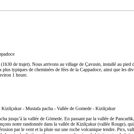
 (1h30 de trajet). Nous arrivons au village de Çavusin, installé au pied 
s plus typiques de cheminées de fées de la Cappadoce, ainsi que les dive
nviron 1 heure.
cha jusqu’à la vallée de Gömede. En passant par la vallée de Pancarlik,
ençons notre randonnée dans la vallée de Kizilçukur (vallée Rouge), qui 
 l'érosion par le vent et la pluie sur une roche volcanique tendre. Pics, 