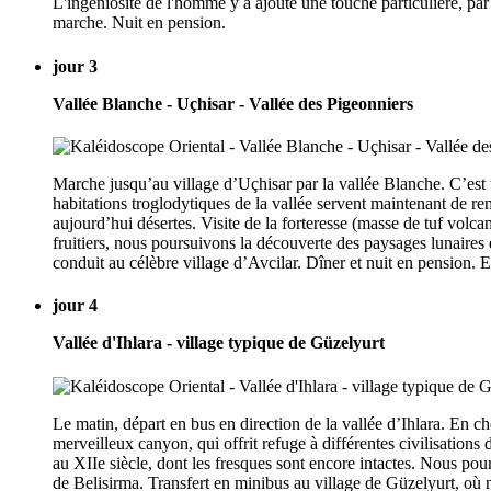
L'ingéniosité de l'homme y a ajouté une touche particulière, par
marche. Nuit en pension.
jour 3
Vallée Blanche - Uçhisar - Vallée des Pigeonniers
Marche jusqu’au village d’Uçhisar par la vallée Blanche. C’est u
habitations troglodytiques de la vallée servent maintenant de re
aujourd’hui désertes. Visite de la forteresse (masse de tuf vol
fruitiers, nous poursuivons la découverte des paysages lunaires
conduit au célèbre village d’Avcilar. Dîner et nuit en pension. 
jour 4
Vallée d'Ihlara - village typique de Güzelyurt
Le matin, départ en bus en direction de la vallée d’Ihlara. En c
merveilleux canyon, qui offrit refuge à différentes civilisations
au XIIe siècle, dont les fresques sont encore intactes. Nous pour
de Belisirma. Transfert en minibus au village de Güzelyurt, où n