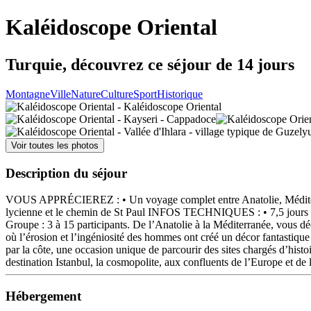
Kaléidoscope Oriental
Turquie, découvrez ce séjour de 14 jours
Montagne
Ville
Nature
Culture
Sport
Historique
Voir toutes les photos
Description du séjour
VOUS APPRÉCIEREZ : • Un voyage complet entre Anatolie, Méditerranée
lycienne et le chemin de St Paul INFOS TECHNIQUES : • 7,5 jours de 
Groupe : 3 à 15 participants. De l’Anatolie à la Méditerranée, vous déc
où l’érosion et l’ingéniosité des hommes ont créé un décor fantastiq
par la côte, une occasion unique de parcourir des sites chargés d’hist
destination Istanbul, la cosmopolite, aux confluents de l’Europe et de 
Hébergement