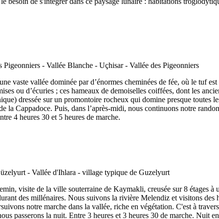
 le besoin de s'intégrer dans ce paysage lunaire : habitations troglodyti
ne vaste vallée dominée par d’énormes cheminées de fée, où le tuf est d
mises ou d’écuries ; ces hameaux de demoiselles coiffées, dont les ancien
canique) dressée sur un promontoire rocheux qui domine presque toutes l
 de la Cappadoce. Puis, dans l’après-midi, nous continuons notre randon
Entre 4 heures 30 et 5 heures de marche.
hemin, visite de la ville souterraine de Kaymakli, creusée sur 8 étages 
 durant des millénaires. Nous suivons la rivière Melendiz et visitons des 
suivons notre marche dans la vallée, riche en végétation. C'est à traver
ous passerons la nuit. Entre 3 heures et 3 heures 30 de marche. Nuit en 