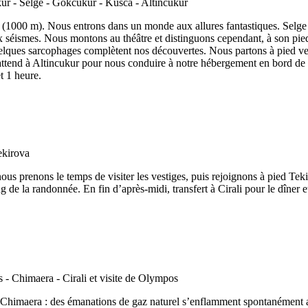
1000 m). Nous entrons dans un monde aux allures fantastiques. Selge fu
x séismes. Nous montons au théâtre et distinguons cependant, à son pied 
elques sarcophages complètent nos découvertes. Nous partons à pied ver
 attend à Altincukur pour nous conduire à notre hébergement en bord de 
t 1 heure.
s prenons le temps de visiter les vestiges, puis rejoignons à pied Teki
g de la randonnée. En fin d’après-midi, transfert à Cirali pour le dîner 
imaera : des émanations de gaz naturel s’enflamment spontanément au c