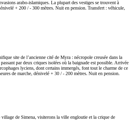
invasions arabo-islamiques. La plupart des vestiges se trouvent à
dénivelé + 200 / - 300 mètres. Nuit en pension. Transfert : véhicule,
gnifique site de l’ancienne cité de Myra : nécropole creusée dans la
ssant par deux criques isolées où la baignade est possible. Arrivée
arcophages lyciens, dont certains immergés, font tout le charme de ce
 heures de marche, dénivelé + 30 / - 200 mètres. Nuit en pension.
illage de Simena, visiterons la ville engloutie et la crique de