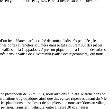
ques en grand nombre et églises. Entre 4 heures 30 et 5 heures de
’un beau blanc, parfois taché de soufre. Jadis très peuplées, les
nes portes et fenêtres sculptées dans le tuf s’ouvrent sur des pièces
es vallées de la Cappadoce. Après un pique-nique à l'ombre des arbres
née dans la vallée de Güvercinlik (vallée des pigeonniers), qui nous
à une profondeur de 55 m. Puis, nous arrivons à Ihlara. Marche dans ce
habitations troglodytiques ainsi que des églises rupestres datant du VIe
s les plantations de saules et de peupliers que nous accédons au village
pension. Transfert : véhicule, entre 1 heure 30 et 2 heures.