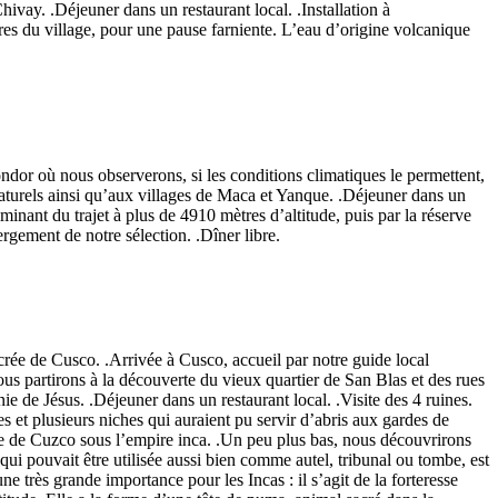
hivay. .Déjeuner dans un restaurant local. .Installation à
es du village, pour une pause farniente. L’eau d’origine volcanique
ndor où nous observerons, si les conditions climatiques le permettent,
aturels ainsi qu’aux villages de Maca et Yanque. .Déjeuner dans un
nant du trajet à plus de 4910 mètres d’altitude, puis par la réserve
gement de notre sélection. .Dîner libre.
sacrée de Cusco. .Arrivée à Cusco, accueil par notre guide local
us partirons à la découverte du vieux quartier de San Blas et des rues
e de Jésus. .Déjeuner dans un restaurant local. .Visite des 4 ruines.
t plusieurs niches qui auraient pu servir d’abris aux gardes de
ense de Cuzco sous l’empire inca. .Un peu plus bas, nous découvrirons
qui pouvait être utilisée aussi bien comme autel, tribunal ou tombe, est
ne très grande importance pour les Incas : il s’agit de la forteresse