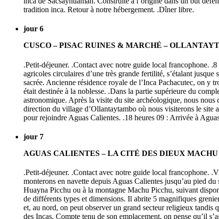
inca de Sacsayhuaman. Construite à l’origine dans un but défensi
tradition inca. Retour à notre hébergement. .Dîner libre.
jour 6
CUSCO – PISAC RUINES & MARCHÉ – OLLANTAY
.Petit-déjeuner. .Contact avec notre guide local francophone. .8
agricoles circulaires d’une très grande fertilité, s’étalant jusq
sacrée. Ancienne résidence royale de l’Inca Pachacutec, on y tro
était destinée à la noblesse. .Dans la partie supérieure du comple
astronomique. Après la visite du site archéologique, nous nous d
direction du village d’Ollantaytambo où nous visiterons le site 
pour rejoindre Aguas Calientes. .18 heures 09 : Arrivée à Aguas 
jour 7
AGUAS CALIENTES – LA CITÉ DES DIEUX MACH
.Petit-déjeuner. .Contact avec notre guide local francophone. .
monterons en navette depuis Aguas Calientes jusqu’au pied du sit
Huayna Picchu ou à la montagne Machu Picchu, suivant disponibil
de différents types et dimensions. Il abrite 5 magnifiques grenie
et, au nord, on peut observer un grand secteur religieux tandis 
des Incas. Compte tenu de son emplacement, on pense qu’il s’agi