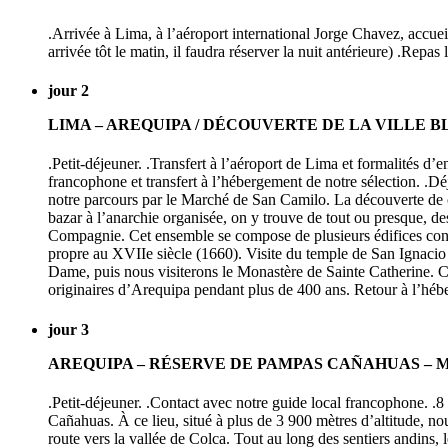
.Arrivée à Lima, à l’aéroport international Jorge Chavez, accuei
arrivée tôt le matin, il faudra réserver la nuit antérieure) .Repas
jour 2
LIMA – AREQUIPA / DÉCOUVERTE DE LA VILLE 
.Petit-déjeuner. .Transfert à l’aéroport de Lima et formalités d’
francophone et transfert à l’hébergement de notre sélection. .Dé
notre parcours par le Marché de San Camilo. La découverte de ce
bazar à l’anarchie organisée, on y trouve de tout ou presque, des
Compagnie. Cet ensemble se compose de plusieurs édifices constru
propre au XVIIe siècle (1660). Visite du temple de San Ignacio a
Dame, puis nous visiterons le Monastère de Sainte Catherine. C’
originaires d’Arequipa pendant plus de 400 ans. Retour à l’hébe
jour 3
AREQUIPA – RÉSERVE DE PAMPAS CAÑAHUAS – M
.Petit-déjeuner. .Contact avec notre guide local francophone. .
Cañahuas. À ce lieu, situé à plus de 3 900 mètres d’altitude, n
route vers la vallée de Colca. Tout au long des sentiers andins