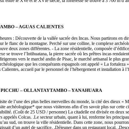
f entre le XVe et le XVIe siècle, la forteresse se trouve à 3 700 m d’al
TAMBO – AGUAS CALIENTES
 heures : Découverte de la vallée sacrée des Incas. Nous partirons en di
ue sur le flanc de la montagne. Perché sur une colline, le complexe archéo
uve deux zones différentes. - La zone résidentielle, composée d’édifices
xe se trouve l’Intihuatana, la pierre sacrée où les prêtres incas rendaient
irigerons vers le marché andin de Pisac, le marché artisanal le plus gran
archéologique que les conquérants espagnols ont appelé « La fortaleza » 
Calientes, accueil par le personnel de l’hébergement et installation à l’
U PICCHU – OLLANTAYTAMBO – YANAHUARA
Visite de l’une des plus belles merveilles du monde, la cité des dieux 
e archéologique* que nous visiterons afin d’en savoir plus sur cette ci
ité. (Coût de 25 USD / personne) La citadelle est divisée en deux sect
rs appelés Colcas. .Le secteur urbain, quant à lui, renferme les principa
qu’au sud, on trouve la ville résidentielle. Dans cette zone, nous pourro
ssait d’un autel de sacrifice. .Déjeuner dans un restaurant local. .Desc