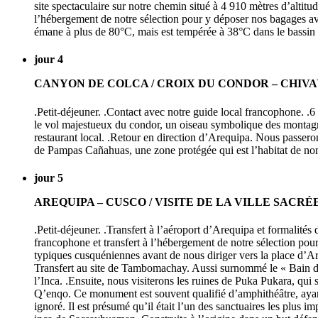
site spectaculaire sur notre chemin situé à 4 910 mètres d’altitu
l’hébergement de notre sélection pour y déposer nos bagages ava
émane à plus de 80°C, mais est tempérée à 38°C dans le bassin f
jour 4
CANYON DE COLCA / CROIX DU CONDOR – CHIVA
.Petit-déjeuner. .Contact avec notre guide local francophone. .
le vol majestueux du condor, un oiseau symbolique des montagne
restaurant local. .Retour en direction d’Arequipa. Nous passero
de Pampas Cañahuas, une zone protégée qui est l’habitat de nomb
jour 5
AREQUIPA – CUSCO / VISITE DE LA VILLE SACRÉ
.Petit-déjeuner. .Transfert à l’aéroport d’Arequipa et formalités
francophone et transfert à l’hébergement de notre sélection pou
typiques cusquéniennes avant de nous diriger vers la place d’Arm
Transfert au site de Tambomachay. Aussi surnommé le « Bain de 
l’Inca. .Ensuite, nous visiterons les ruines de Puka Pukara, qui
Q’enqo. Ce monument est souvent qualifié d’amphithéâtre, ayant u
ignoré. Il est présumé qu’il était l’un des sanctuaires les plus i