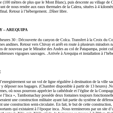
de (100 mètres de plus que le Mont Blanc), puis descente au village de C
nt de nous rendre aux eaux thermales de la Calera, situées à 4 kilomètr
inal. Retour à l’hébergement. .Dîner libre.
Y – AREQUIPA
6 heures 30 : Découverte du canyon de Colca. Transfert à la Croix du Co
s andines. Retour vers Chivay et arrêt en route à plusieurs miradors n
ns de nouveau par le Mirador des Andes au col de Patapampa, point culmi
reuses vigognes sauvages. .Arrivée à Arequipa et installation à l’héber
E
 d’enregistrement sur un vol de ligne régulière à destination de la ville 
r y déposer nos bagages. (Chambre disponible à partir de 13 heures) .No
es, où nous pourrons apprécier la cathédrale et l’église de la Compagni
l’Inca », Tambomachay possède deux fontaines toujours fonctionnelles e
 seraient une construction militaire ayant fait partie du système de déf
ne construction semi-circulaire. En fait, le but de cette construction, 
mportants qui existaient à l’époque inca. .Nous terminerons par un site d’u