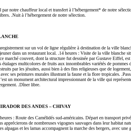
l par notre chauffeur local et transfert à l’hébergement* de notre sélec
 libres. .Nuit à l’hébergement de notre sélection.
BLANCHE
enregistrement sur un vol de ligne régulière à destination de la ville bla
jeuner dans un restaurant local. .14 heures : Visite de la ville blanche
 marché couvert, dont la structure fut dessinée par Gustave Eiffel, es
 étalages multicolores de fruits aux innombrables variétés de pommes de t
its par les jésuites, aussi bien à des fins religieuses que de logement,
vec ses peintures murales illustrant la faune et la flore tropicales. .P
est un monument architectural impressionnant de la ville qui représente 
rgement. .Dîner libre.
IRADOR DES ANDES – CHIVAY
8 heures : Route des Camélidés sud-américains. Départ en transport privé
ous apprécierons de nombreuses vigognes sauvages dans leur habitat natu
, les alpagas et les lamas accompagnent la marche des bergers, avec une