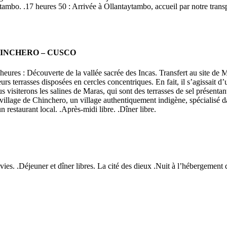
ytambo. .17 heures 50 : Arrivée à Ollantaytambo, accueil par notre trans
HINCHERO – CUSCO
 heures : Découverte de la vallée sacrée des Incas. Transfert au site d
ieurs terrasses disposées en cercles concentriques. En fait, il s’agissait 
visiterons les salines de Maras, qui sont des terrasses de sel présentant
illage de Chinchero, un village authentiquement indigène, spécialisé dan
 restaurant local. .Après-midi libre. .Dîner libre.
envies. .Déjeuner et dîner libres. La cité des dieux .Nuit à l’hébergement 