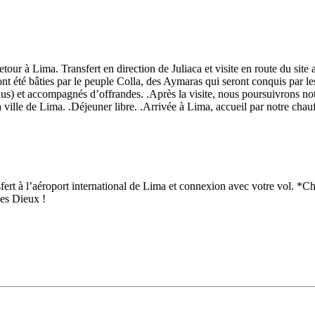
our à Lima. Transfert en direction de Juliaca et visite en route du site a
t été bâties par le peuple Colla, des Aymaras qui seront conquis par les
us) et accompagnés d’offrandes. .Après la visite, nous poursuivrons notr
 ville de Lima. .Déjeuner libre. .Arrivée à Lima, accueil par notre chauff
nsfert à l’aéroport international de Lima et connexion avec votre vol. *
des Dieux !