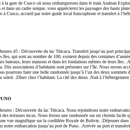
rt à la gare de Cusco où nous embarquerons dans le train Andean Explorer
t dans un cadre unique, vous apprécierez les paysages des hauts plateau
e à Cusco, accueil par notre guide local francophone et transfert à l’héb
7 heures 45 : Découverte du lac Titicaca. Transfert jusqu’au port princ
îles, qui sont au nombre de 100, existent depuis des centaines d’années
eurs bateaux, leurs maisons et dans les fondations mêmes de leurs îles. .
a. Dix associations d’habitants sont présentes sur l’île. Nous serons acc
nous pourrons faire une belle randonnée jusqu’à l’un des deux sommets 
oleil. .Dîner chez l’habitant. La cité des dieux .Nuit à l’hébergement 
 PUNO
 heures : Découverte du lac Titicaca. Nous rejoindrons notre embarcation
et des terrasses incas. Nous ferons une randonnée sur un chemin facile 
ne vue magnifique sur la cordillère Royale de Bolivie. .Déjeuner dan
s notre embarcation jusqu’au port de Puno. .Arrivée au port et transfert 