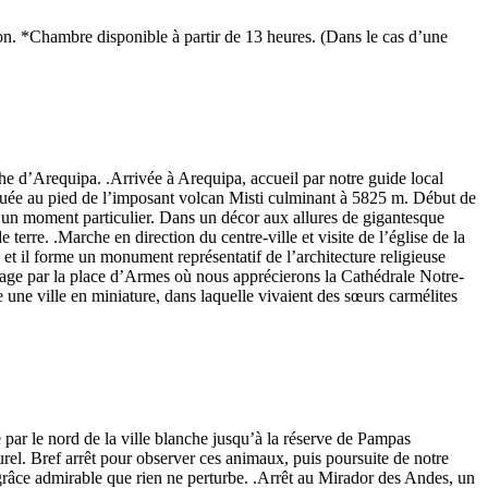
tion. *Chambre disponible à partir de 13 heures. (Dans le cas d’une
nche d’Arequipa. .Arrivée à Arequipa, accueil par notre guide local
 située au pied de l’imposant volcan Misti culminant à 5825 m. Début de
t un moment particulier. Dans un décor aux allures de gigantesque
erre. .Marche en direction du centre-ville et visite de l’église de la
 et il forme un monument représentatif de l’architecture religieuse
assage par la place d’Armes où nous apprécierons la Cathédrale Notre-
une ville en miniature, dans laquelle vivaient des sœurs carmélites
 par le nord de la ville blanche jusqu’à la réserve de Pampas
rel. Bref arrêt pour observer ces animaux, puis poursuite de notre
 grâce admirable que rien ne perturbe. .Arrêt au Mirador des Andes, un