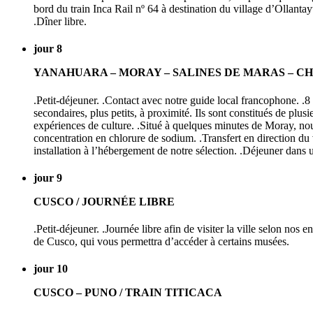
bord du train Inca Rail nº 64 à destination du village d’Ollanta
.Dîner libre.
jour 8
YANAHUARA – MORAY – SALINES DE MARAS – C
.Petit-déjeuner. .Contact avec notre guide local francophone. .8
secondaires, plus petits, à proximité. Ils sont constitués de plus
expériences de culture. .Situé à quelques minutes de Moray, nous 
concentration en chlorure de sodium. .Transfert en direction du v
installation à l’hébergement de notre sélection. .Déjeuner dans un
jour 9
CUSCO / JOURNÉE LIBRE
.Petit-déjeuner. .Journée libre afin de visiter la ville selon nos 
de Cusco, qui vous permettra d’accéder à certains musées.
jour 10
CUSCO – PUNO / TRAIN TITICACA