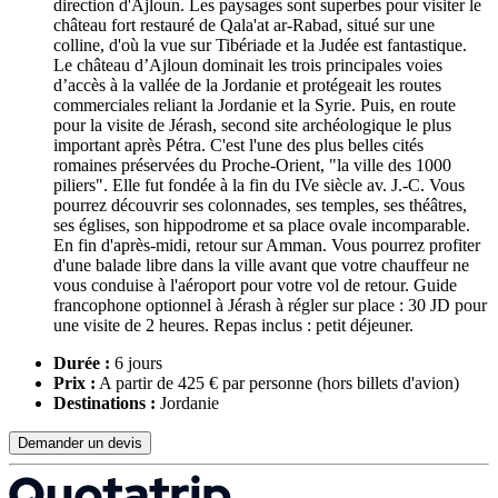
direction d'Ajloun. Les paysages sont superbes pour visiter le
château fort restauré de Qala'at ar-Rabad, situé sur une
colline, d'où la vue sur Tibériade et la Judée est fantastique.
Le château d’Ajloun dominait les trois principales voies
d’accès à la vallée de la Jordanie et protégeait les routes
commerciales reliant la Jordanie et la Syrie. Puis, en route
pour la visite de Jérash, second site archéologique le plus
important après Pétra. C'est l'une des plus belles cités
romaines préservées du Proche-Orient, "la ville des 1000
piliers". Elle fut fondée à la fin du IVe siècle av. J.-C. Vous
pourrez découvrir ses colonnades, ses temples, ses théâtres,
ses églises, son hippodrome et sa place ovale incomparable.
En fin d'après-midi, retour sur Amman. Vous pourrez profiter
d'une balade libre dans la ville avant que votre chauffeur ne
vous conduise à l'aéroport pour votre vol de retour. Guide
francophone optionnel à Jérash à régler sur place : 30 JD pour
une visite de 2 heures. Repas inclus : petit déjeuner.
Durée :
6 jours
Prix :
A partir de 425 € par personne
(hors billets d'avion)
Destinations :
Jordanie
Demander un devis