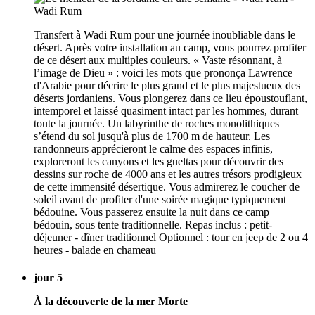
Transfert à Wadi Rum pour une journée inoubliable dans le
désert. Après votre installation au camp, vous pourrez profiter
de ce désert aux multiples couleurs. « Vaste résonnant, à
l’image de Dieu » : voici les mots que prononça Lawrence
d'Arabie pour décrire le plus grand et le plus majestueux des
déserts jordaniens. Vous plongerez dans ce lieu époustouflant,
intemporel et laissé quasiment intact par les hommes, durant
toute la journée. Un labyrinthe de roches monolithiques
s’étend du sol jusqu'à plus de 1700 m de hauteur. Les
randonneurs apprécieront le calme des espaces infinis,
exploreront les canyons et les gueltas pour découvrir des
dessins sur roche de 4000 ans et les autres trésors prodigieux
de cette immensité désertique. Vous admirerez le coucher de
soleil avant de profiter d'une soirée magique typiquement
bédouine. Vous passerez ensuite la nuit dans ce camp
bédouin, sous tente traditionnelle. Repas inclus : petit-
déjeuner - dîner traditionnel Optionnel : tour en jeep de 2 ou 4
heures - balade en chameau
jour 5
À la découverte de la mer Morte