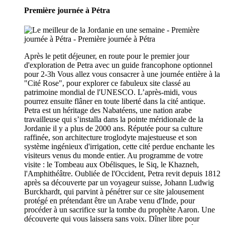
Première journée à Pétra
Après le petit déjeuner, en route pour le premier jour
d'exploration de Petra avec un guide francophone optionnel
pour 2-3h Vous allez vous consacrer à une journée entière à la
"Cité Rose", pour explorer ce fabuleux site classé au
patrimoine mondial de l'UNESCO. L’après-midi, vous
pourrez ensuite flâner en toute liberté dans la cité antique.
Petra est un héritage des Nabatéens, une nation arabe
travailleuse qui s’installa dans la pointe méridionale de la
Jordanie il y a plus de 2000 ans. Réputée pour sa culture
raffinée, son architecture troglodyte majestueuse et son
système ingénieux d'irrigation, cette cité perdue enchante les
visiteurs venus du monde entier. Au programme de votre
visite : le Tombeau aux Obélisques, le Siq, le Khazneh,
l'Amphithéâtre. Oubliée de l'Occident, Petra revit depuis 1812
après sa découverte par un voyageur suisse, Johann Ludwig
Burckhardt, qui parvint à pénétrer sur ce site jalousement
protégé en prétendant être un Arabe venu d'Inde, pour
procéder à un sacrifice sur la tombe du prophète Aaron. Une
découverte qui vous laissera sans voix. Dîner libre pour