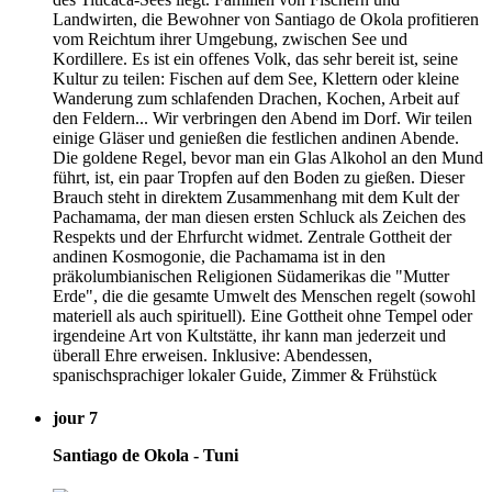
Landwirten, die Bewohner von Santiago de Okola profitieren
vom Reichtum ihrer Umgebung, zwischen See und
Kordillere. Es ist ein offenes Volk, das sehr bereit ist, seine
Kultur zu teilen: Fischen auf dem See, Klettern oder kleine
Wanderung zum schlafenden Drachen, Kochen, Arbeit auf
den Feldern... Wir verbringen den Abend im Dorf. Wir teilen
einige Gläser und genießen die festlichen andinen Abende.
Die goldene Regel, bevor man ein Glas Alkohol an den Mund
führt, ist, ein paar Tropfen auf den Boden zu gießen. Dieser
Brauch steht in direktem Zusammenhang mit dem Kult der
Pachamama, der man diesen ersten Schluck als Zeichen des
Respekts und der Ehrfurcht widmet. Zentrale Gottheit der
andinen Kosmogonie, die Pachamama ist in den
präkolumbianischen Religionen Südamerikas die "Mutter
Erde", die die gesamte Umwelt des Menschen regelt (sowohl
materiell als auch spirituell). Eine Gottheit ohne Tempel oder
irgendeine Art von Kultstätte, ihr kann man jederzeit und
überall Ehre erweisen. Inklusive: Abendessen,
spanischsprachiger lokaler Guide, Zimmer & Frühstück
jour 7
Santiago de Okola - Tuni