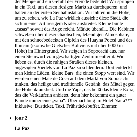
der Menge und ein Gefühl der Fremde bedeutet! Wir springen
in ein Taxi, um diesen riesigen Markt zu durchqueren, und
halten an der ersten Seilbahnstation. Wir fahren in die Höhe,
um zu sehen, wie La Paz wirklich aussieht: diese Stadt, die
sich in einer Art riesigem Krater ausbreitet. Kleine bunte
„casas“ soweit das Auge reicht, Märkte überall... Die Kabinen
schweben über dieser chaotischen, lebendigen Atmosphäre,
mit den schneebedeckten Gipfeln des Huayna Potosi und des
Illimani (ikonische Gletscher Boliviens mit über 6000 m
Höhe) im Hintergrund. Wir steigen in Sopocachi aus, nur
einen Steinwurf vom geschäftigen Zentrum entfernt. Wir
lieben es, durch die ruhigen Straßen dieses kleinen,
angesagten Viertels von La Paz zu schlendern. Dort entdeckt
man kleine Läden, kleine Bars, die einen Stopp wert sind. Wir
werden einen Mate de Coca auf dem Markt von Sopocachi
trinken, das heilige und traditionelle Getränk, das Mittel gegen
die Höhenkrankheit. Und die Yapa, das heißt das kleine Extra,
das die Verkäuferin anbietet, denn hier bekommt ein guter
Kunde immer eine „yapa“. Übernachtung im Hotel Naira***.
Inklusive: Busticket, Taxi, Frühstücksbuffet, Zimmer.
jour 2
La Paz