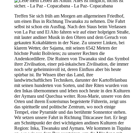
Treffen Sie sich früh am Morgen am allgemeinen Friedhof,
um einen Bus in Richtung Tiwanaku zu nehmen. Die Fahrt
selbst ist schon ein Ausflug. Nach den Staus beim Verlassen
von La Paz und El Alto fahren wir auf einer holprigen Straße,
mit lauter andiner Musik in den Ohren und dem Geruch von
gekauten Kokablättern in der Nase. Zu unserer Linken, bei
klarem Wetter, der Sajama, mit seinen 6542 Metern der
höchste Punkt Boliviens; zu unserer Rechten die
Andenkordillere. Die Ruinen von Tiwanaku sind das Symbol
ihrer Zivilisation, einer prä-inkaischen Zivilisation, die immer
noch sehr geheimnisvoll ist, deren Einfluss aber bis heute
spürbar ist. Ihr Wissen über das Land, ihre
landwirtschaftlichen Techniken, darunter der Kartoffelanbau
mit seinen hunderten von Sorten, und ihre Riten wurden von
den Inkas übernommen und leben noch heute in den Kulturen
der Aymara und Quechua weiter. Ross-Marie, unsere von den
Orten und ihrem Esoterismus begeisterte Führerin, zeigt uns
das spirituelle und politische Zentrum, wo noch einige
Tempel, eine Pyramide und das berühmte Sonnentor stehen.
Wir setzen unsere Fahrt in Richtung Titicacasee fort. Er liegt
am Schnittpunkt der drei wichtigsten andinen Kulturen der
Region: Inka, Tiwanaku und Aymara. Wir kommen in Tiquina