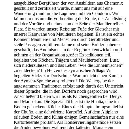
ausgebildeter Bergführer, der von Ausbildern aus Chamonix
geschult und zertifiziert wurde, nimmt uns mit auf eine
Wanderung rund um die Lagunen und den Condoriri. Wir
kümmern uns um die Vorbereitung der Route, der Ausrüstung
und der Vorräte und nehmen an der Seite der Maultiertreiber
Platz. Sie werden unsere Reise am Fuße der Gletscher mit
unserer Karawane von Maultieren begleiten. Es ist ein echtes
Können, Maultiere und Menschen durch Geröllfelder und
steile Passagen zu führen. Jaime und seine Brüder haben es
geschafft, das Andinismus in der Region zu entwickeln und
nehmen an der Organisation großer Expeditionen teil,
begleitet von Köchen, Trägern und Maultiertreibern. Lust,
sich niederzulassen und das Leben "wie die Einheimischen"
zu entdecken? Im Herzen des aymarischen Alltags Wir
begleiten Vicky zur Dorfschule. Warum nicht einen Kurs in
der Aymara-Sprache ausprobieren? Die Weitergabe der
angestammten Traditionen erfolgt auch durch den Unterricht
dieser Sprache, die in den Dörfern noch gesprochen wird.
Anschließend bieten wir uns als Küchengehilfen bei Denys
und Marisol an. Die Spezialität hier ist die Huatia, eine im
Boden gebackene Küche. Eines der Hauptnahrungsmittel ist
der Chuño, eine dehydrierte Kartoffel. Auf dem Altiplano
erlauben Boden und Klima einigen Gemeinschaften nur eine
Kartoffelernte pro Jahr. Als Konservierungsmethode setzen
die Andenbewohner während der kältesten Monate ein