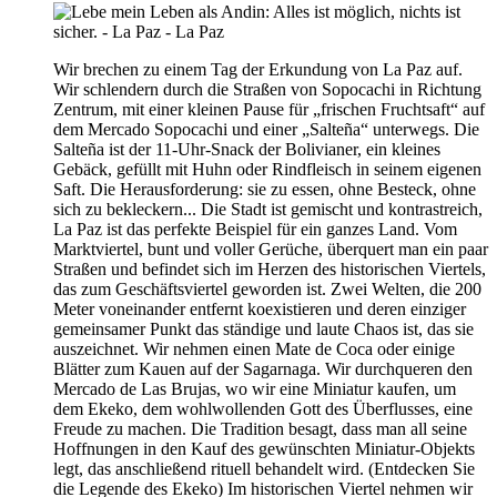
Wir brechen zu einem Tag der Erkundung von La Paz auf.
Wir schlendern durch die Straßen von Sopocachi in Richtung
Zentrum, mit einer kleinen Pause für „frischen Fruchtsaft“ auf
dem Mercado Sopocachi und einer „Salteña“ unterwegs. Die
Salteña ist der 11-Uhr-Snack der Bolivianer, ein kleines
Gebäck, gefüllt mit Huhn oder Rindfleisch in seinem eigenen
Saft. Die Herausforderung: sie zu essen, ohne Besteck, ohne
sich zu bekleckern... Die Stadt ist gemischt und kontrastreich,
La Paz ist das perfekte Beispiel für ein ganzes Land. Vom
Marktviertel, bunt und voller Gerüche, überquert man ein paar
Straßen und befindet sich im Herzen des historischen Viertels,
das zum Geschäftsviertel geworden ist. Zwei Welten, die 200
Meter voneinander entfernt koexistieren und deren einziger
gemeinsamer Punkt das ständige und laute Chaos ist, das sie
auszeichnet. Wir nehmen einen Mate de Coca oder einige
Blätter zum Kauen auf der Sagarnaga. Wir durchqueren den
Mercado de Las Brujas, wo wir eine Miniatur kaufen, um
dem Ekeko, dem wohlwollenden Gott des Überflusses, eine
Freude zu machen. Die Tradition besagt, dass man all seine
Hoffnungen in den Kauf des gewünschten Miniatur-Objekts
legt, das anschließend rituell behandelt wird. (Entdecken Sie
die Legende des Ekeko) Im historischen Viertel nehmen wir