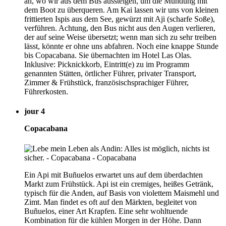
an, wo wir aus dem Bus aussteigen, um die Mündung mit
dem Boot zu überqueren. Am Kai lassen wir uns von kleinen
frittierten Ispis aus dem See, gewürzt mit Aji (scharfe Soße),
verführen. Achtung, den Bus nicht aus den Augen verlieren,
der auf seine Weise übersetzt; wenn man sich zu sehr treiben
lässt, könnte er ohne uns abfahren. Noch eine knappe Stunde
bis Copacabana. Sie übernachten im Hotel Las Olas.
Inklusive: Picknickkorb, Eintritt(e) zu im Programm
genannten Stätten, örtlicher Führer, privater Transport,
Zimmer & Frühstück, französischsprachiger Führer,
Führerkosten.
jour 4
Copacabana
Ein Api mit Buñuelos erwartet uns auf dem überdachten
Markt zum Frühstück. Api ist ein cremiges, heißes Getränk,
typisch für die Anden, auf Basis von violettem Maismehl und
Zimt. Man findet es oft auf den Märkten, begleitet von
Buñuelos, einer Art Krapfen. Eine sehr wohltuende
Kombination für die kühlen Morgen in der Höhe. Dann