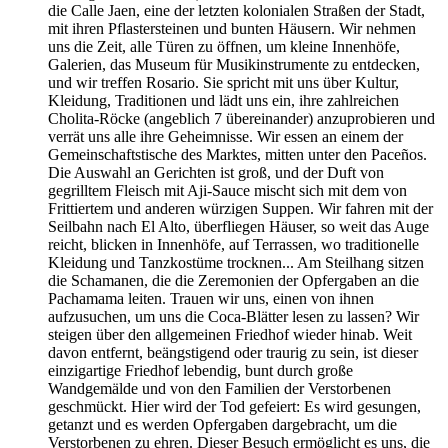
die Calle Jaen, eine der letzten kolonialen Straßen der Stadt,
mit ihren Pflastersteinen und bunten Häusern. Wir nehmen
uns die Zeit, alle Türen zu öffnen, um kleine Innenhöfe,
Galerien, das Museum für Musikinstrumente zu entdecken,
und wir treffen Rosario. Sie spricht mit uns über Kultur,
Kleidung, Traditionen und lädt uns ein, ihre zahlreichen
Cholita-Röcke (angeblich 7 übereinander) anzuprobieren und
verrät uns alle ihre Geheimnisse. Wir essen an einem der
Gemeinschaftstische des Marktes, mitten unter den Paceños.
Die Auswahl an Gerichten ist groß, und der Duft von
gegrilltem Fleisch mit Aji-Sauce mischt sich mit dem von
Frittiertem und anderen würzigen Suppen. Wir fahren mit der
Seilbahn nach El Alto, überfliegen Häuser, so weit das Auge
reicht, blicken in Innenhöfe, auf Terrassen, wo traditionelle
Kleidung und Tanzkostüme trocknen... Am Steilhang sitzen
die Schamanen, die die Zeremonien der Opfergaben an die
Pachamama leiten. Trauen wir uns, einen von ihnen
aufzusuchen, um uns die Coca-Blätter lesen zu lassen? Wir
steigen über den allgemeinen Friedhof wieder hinab. Weit
davon entfernt, beängstigend oder traurig zu sein, ist dieser
einzigartige Friedhof lebendig, bunt durch große
Wandgemälde und von den Familien der Verstorbenen
geschmückt. Hier wird der Tod gefeiert: Es wird gesungen,
getanzt und es werden Opfergaben dargebracht, um die
Verstorbenen zu ehren. Dieser Besuch ermöglicht es uns, die