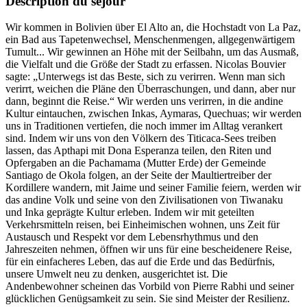
Description du séjour
Wir kommen in Bolivien über El Alto an, die Hochstadt von La Paz,
ein Bad aus Tapetenwechsel, Menschenmengen, allgegenwärtigem
Tumult... Wir gewinnen an Höhe mit der Seilbahn, um das Ausmaß,
die Vielfalt und die Größe der Stadt zu erfassen. Nicolas Bouvier
sagte: „Unterwegs ist das Beste, sich zu verirren. Wenn man sich
verirrt, weichen die Pläne den Überraschungen, und dann, aber nur
dann, beginnt die Reise.“ Wir werden uns verirren, in die andine
Kultur eintauchen, zwischen Inkas, Aymaras, Quechuas; wir werden
uns in Traditionen vertiefen, die noch immer im Alltag verankert
sind. Indem wir uns von den Völkern des Titicaca-Sees treiben
lassen, das Apthapi mit Dona Esperanza teilen, den Riten und
Opfergaben an die Pachamama (Mutter Erde) der Gemeinde
Santiago de Okola folgen, an der Seite der Maultiertreiber der
Kordillere wandern, mit Jaime und seiner Familie feiern, werden wir
das andine Volk und seine von den Zivilisationen von Tiwanaku
und Inka geprägte Kultur erleben. Indem wir mit geteilten
Verkehrsmitteln reisen, bei Einheimischen wohnen, uns Zeit für
Austausch und Respekt vor dem Lebensrhythmus und den
Jahreszeiten nehmen, öffnen wir uns für eine bescheidenere Reise,
für ein einfacheres Leben, das auf die Erde und das Bedürfnis,
unsere Umwelt neu zu denken, ausgerichtet ist. Die
Andenbewohner scheinen das Vorbild von Pierre Rabhi und seiner
glücklichen Genügsamkeit zu sein. Sie sind Meister der Resilienz.