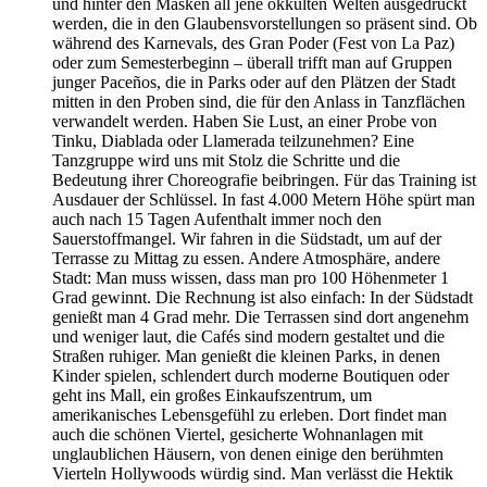
und hinter den Masken all jene okkulten Welten ausgedrückt
werden, die in den Glaubensvorstellungen so präsent sind. Ob
während des Karnevals, des Gran Poder (Fest von La Paz)
oder zum Semesterbeginn – überall trifft man auf Gruppen
junger Paceños, die in Parks oder auf den Plätzen der Stadt
mitten in den Proben sind, die für den Anlass in Tanzflächen
verwandelt werden. Haben Sie Lust, an einer Probe von
Tinku, Diablada oder Llamerada teilzunehmen? Eine
Tanzgruppe wird uns mit Stolz die Schritte und die
Bedeutung ihrer Choreografie beibringen. Für das Training ist
Ausdauer der Schlüssel. In fast 4.000 Metern Höhe spürt man
auch nach 15 Tagen Aufenthalt immer noch den
Sauerstoffmangel. Wir fahren in die Südstadt, um auf der
Terrasse zu Mittag zu essen. Andere Atmosphäre, andere
Stadt: Man muss wissen, dass man pro 100 Höhenmeter 1
Grad gewinnt. Die Rechnung ist also einfach: In der Südstadt
genießt man 4 Grad mehr. Die Terrassen sind dort angenehm
und weniger laut, die Cafés sind modern gestaltet und die
Straßen ruhiger. Man genießt die kleinen Parks, in denen
Kinder spielen, schlendert durch moderne Boutiquen oder
geht ins Mall, ein großes Einkaufszentrum, um
amerikanisches Lebensgefühl zu erleben. Dort findet man
auch die schönen Viertel, gesicherte Wohnanlagen mit
unglaublichen Häusern, von denen einige den berühmten
Vierteln Hollywoods würdig sind. Man verlässt die Hektik