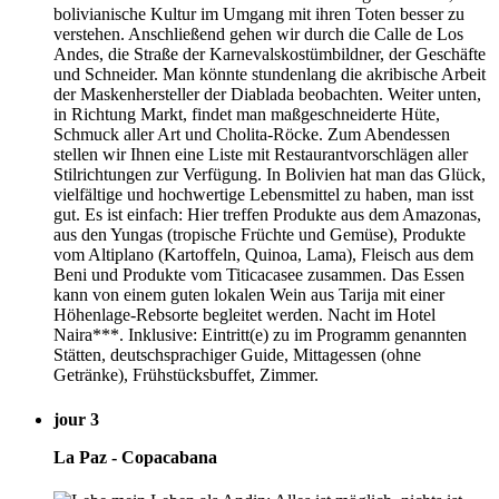
bolivianische Kultur im Umgang mit ihren Toten besser zu
verstehen. Anschließend gehen wir durch die Calle de Los
Andes, die Straße der Karnevalskostümbildner, der Geschäfte
und Schneider. Man könnte stundenlang die akribische Arbeit
der Maskenhersteller der Diablada beobachten. Weiter unten,
in Richtung Markt, findet man maßgeschneiderte Hüte,
Schmuck aller Art und Cholita-Röcke. Zum Abendessen
stellen wir Ihnen eine Liste mit Restaurantvorschlägen aller
Stilrichtungen zur Verfügung. In Bolivien hat man das Glück,
vielfältige und hochwertige Lebensmittel zu haben, man isst
gut. Es ist einfach: Hier treffen Produkte aus dem Amazonas,
aus den Yungas (tropische Früchte und Gemüse), Produkte
vom Altiplano (Kartoffeln, Quinoa, Lama), Fleisch aus dem
Beni und Produkte vom Titicacasee zusammen. Das Essen
kann von einem guten lokalen Wein aus Tarija mit einer
Höhenlage-Rebsorte begleitet werden. Nacht im Hotel
Naira***. Inklusive: Eintritt(e) zu im Programm genannten
Stätten, deutschsprachiger Guide, Mittagessen (ohne
Getränke), Frühstücksbuffet, Zimmer.
jour 3
La Paz - Copacabana