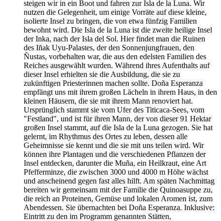
steigen wir in ein Boot und fahren zur Isla de la Luna. Wir
nutzen die Gelegenheit, um einige Vorräte auf diese kleine,
isolierte Insel zu bringen, die von etwa fünfzig Familien
bewohnt wird. Die Isla de la Luna ist die zweite heilige Insel
der Inka, nach der Isla del Sol. Hier findet man die Ruinen
des Iñak Uyu-Palastes, der den Sonnenjungfrauen, den
Ñustas, vorbehalten war, die aus den edelsten Familien des
Reiches ausgewählt wurden. Während ihres Aufenthalts auf
dieser Insel erhielten sie die Ausbildung, die sie zu
zukünftigen Priesterinnen machen sollte. Doña Esperanza
empfängt uns mit ihrem großen Lächeln in ihrem Haus, in den
kleinen Häusern, die sie mit ihrem Mann renoviert hat.
Ursprünglich stammt sie vom Ufer des Titicaca-Sees, vom
"Festland", und ist für ihren Mann, der von dieser 91 Hektar
großen Insel stammt, auf die Isla de la Luna gezogen. Sie hat
gelernt, im Rhythmus des Ortes zu leben, dessen alle
Geheimnisse sie kennt und die sie mit uns teilen wird. Wir
können ihre Plantagen und die verschiedenen Pflanzen der
Insel entdecken, darunter die Muña, ein Heilkraut, eine Art
Pfefferminze, die zwischen 3000 und 4000 m Höhe wächst
und anscheinend gegen fast alles hilft. Am späten Nachmittag
bereiten wir gemeinsam mit der Familie die Quinoasuppe zu,
die reich an Proteinen, Gemüse und lokalen Aromen ist, zum
Abendessen. Sie übernachten bei Doña Esperanza. Inklusive:
Eintritt zu den im Programm genannten Stätten,