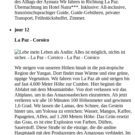
des Alltags der Aymara Wir fahren in Richtung La Paz.
Übernachtung im Hotel Naira***. Inklusive: All-inclusive,
französischsprachiger Guide, Guide-Gebühren, privater
Transport, Frühstücksbuffet, Zimmer.
jour 12
La Paz - Coroico
Wir steigen von unseren Höhen hinab in die prä-tropische
Region der Yungas. Dort findet man Wärme und eine grüne,
üppige Vegetation. Wir fahren von La Paz ab und steigen bis
auf fast 4.600 Meter Höhe zur Cumbre. Hier beginnt die
Abfahrt mit dem Mountainbike. Von dort verlassen wir das
Altiplano, um in das Amazonasbecken einzutreten. Ab jetzt
verlieren wir alle 10 Minuten 100 Höhenmeter und gewinnen
1,6 Grad. Wir lassen die Lamas, den Schnee, das Gestein
hinter uns, um Yolossa zu erreichen: Wasser, Mangos, Kaffee,
Papageien, Affen, auf 1.200 Metern Höhe. Das Grün ersetzt
das Grau, es ist eine Explosion von Farben, Düften,
Sauerstoff. Diese Straße ist die einzige, die die andine
Hauptstadt mit den Produzenten des Amazonas verbindet. Im