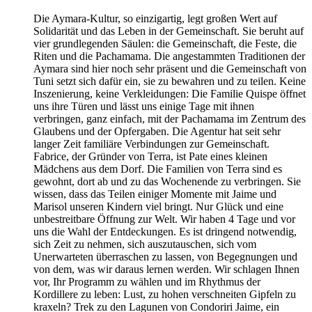
Die Aymara-Kultur, so einzigartig, legt großen Wert auf
Solidarität und das Leben in der Gemeinschaft. Sie beruht auf
vier grundlegenden Säulen: die Gemeinschaft, die Feste, die
Riten und die Pachamama. Die angestammten Traditionen der
Aymara sind hier noch sehr präsent und die Gemeinschaft von
Tuni setzt sich dafür ein, sie zu bewahren und zu teilen. Keine
Inszenierung, keine Verkleidungen: Die Familie Quispe öffnet
uns ihre Türen und lässt uns einige Tage mit ihnen
verbringen, ganz einfach, mit der Pachamama im Zentrum des
Glaubens und der Opfergaben. Die Agentur hat seit sehr
langer Zeit familiäre Verbindungen zur Gemeinschaft.
Fabrice, der Gründer von Terra, ist Pate eines kleinen
Mädchens aus dem Dorf. Die Familien von Terra sind es
gewohnt, dort ab und zu das Wochenende zu verbringen. Sie
wissen, dass das Teilen einiger Momente mit Jaime und
Marisol unseren Kindern viel bringt. Nur Glück und eine
unbestreitbare Öffnung zur Welt. Wir haben 4 Tage und vor
uns die Wahl der Entdeckungen. Es ist dringend notwendig,
sich Zeit zu nehmen, sich auszutauschen, sich vom
Unerwarteten überraschen zu lassen, von Begegnungen und
von dem, was wir daraus lernen werden. Wir schlagen Ihnen
vor, Ihr Programm zu wählen und im Rhythmus der
Kordillere zu leben: Lust, zu hohen verschneiten Gipfeln zu
kraxeln? Trek zu den Lagunen von Condoriri Jaime, ein