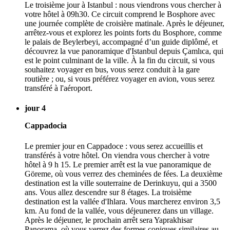
Le troisième jour à Istanbul : nous viendrons vous chercher à
votre hôtel à 09h30. Ce circuit comprend le Bosphore avec
une journée complète de croisière matinale. Après le déjeuner,
arrêtez-vous et explorez les points forts du Bosphore, comme
le palais de Beylerbeyi, accompagné d’un guide diplômé, et
découvrez la vue panoramique d'Istanbul depuis Çamlıca, qui
est le point culminant de la ville. À la fin du circuit, si vous
souhaitez voyager en bus, vous serez conduit à la gare
routière ; ou, si vous préférez voyager en avion, vous serez
transféré à l'aéroport.
jour 4
Cappadocia
Le premier jour en Cappadoce : vous serez accueillis et
transférés à votre hôtel. On viendra vous chercher à votre
hôtel à 9 h 15. Le premier arrêt est la vue panoramique de
Göreme, où vous verrez des cheminées de fées. La deuxième
destination est la ville souterraine de Derinkuyu, qui a 3500
ans. Vous allez descendre sur 8 étages. La troisième
destination est la vallée d'Ihlara. Vous marcherez environ 3,5
km. Au fond de la vallée, vous déjeunerez dans un village.
Après le déjeuner, le prochain arrêt sera Yaprakhisar
Panorama, où vous verrez des formes coniques similaires au