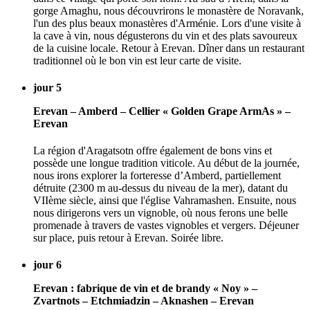
gorge Amaghu, nous découvrirons le monastère de Noravank,
l'un des plus beaux monastères d'Arménie. Lors d'une visite à
la cave à vin, nous dégusterons du vin et des plats savoureux
de la cuisine locale. Retour à Erevan. Dîner dans un restaurant
traditionnel où le bon vin est leur carte de visite.
jour 5
Erevan – Amberd – Cellier « Golden Grape ArmAs » –
Erevan
La région d'Aragatsotn offre également de bons vins et
possède une longue tradition viticole. Au début de la journée,
nous irons explorer la forteresse d’Amberd, partiellement
détruite (2300 m au-dessus du niveau de la mer), datant du
VIIème siècle, ainsi que l'église Vahramashen. Ensuite, nous
nous dirigerons vers un vignoble, où nous ferons une belle
promenade à travers de vastes vignobles et vergers. Déjeuner
sur place, puis retour à Erevan. Soirée libre.
jour 6
Erevan : fabrique de vin et de brandy « Noy » –
Zvartnots – Etchmiadzin – Aknashen – Erevan