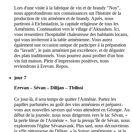
Lors d'une visite à la fabrique de vin et de brandy "Noy",
nous approfondirons nos connaissances sur l'histoire de la
production de vin arménien et de brandy. Après, nous
partirons à Etchmiadzin, la capitale religieuse de tous les
Arméniens. Continuation vers le village d’Aknashen. Ici,
vous ressentirez l'hospitalité chaleureuse des habitants locaux,
qui vous inviteront à la table arménienne. Vous aurez
également une occasion unique de participer à la préparation
du "lavash", le pain arménien par excellence, et de déguster
des plats traditionnels. Vous pourrez aussi profiter d'un bon
vin fait maison. Plein d’impressions positives, nous
reviendrons à Erevan. Repos.
jour 7
Erevan – Sévan – Dilijan – Tbilissi
Ce jour-là, il sera temps de quitter l'Arménie. Partez les
papilles parfumées au goût des vins arméniens et préparez-
vous aux nouvelles saveurs qui vous attendent en Géorgie. Au
début de la journée, nous nous dirigerons vers le lac Sévan, «
la perle bleue de l'Arménie ». Sur la presqu’île de Sévan, nous
explorerons l'église Sévanavank. Plus tard, nous découvrirons
la ville pittoresque de Dilijan, « la Suisse arménienne », et la