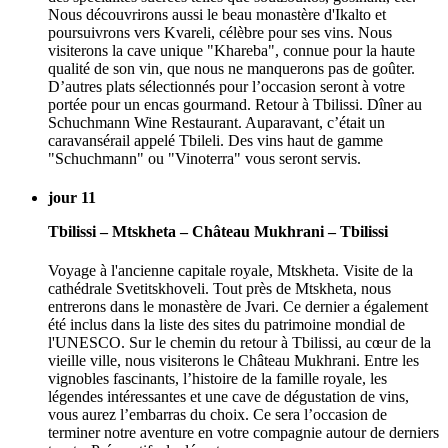
Nous découvrirons aussi le beau monastère d'Ikalto et
poursuivrons vers Kvareli, célèbre pour ses vins. Nous
visiterons la cave unique "Khareba", connue pour la haute
qualité de son vin, que nous ne manquerons pas de goûter.
D’autres plats sélectionnés pour l’occasion seront à votre
portée pour un encas gourmand. Retour à Tbilissi. Dîner au
Schuchmann Wine Restaurant. Auparavant, c’était un
caravansérail appelé Tbileli. Des vins haut de gamme
"Schuchmann" ou "Vinoterra" vous seront servis.
jour 11
Tbilissi – Mtskheta – Château Mukhrani – Tbilissi
Voyage à l'ancienne capitale royale, Mtskheta. Visite de la
cathédrale Svetitskhoveli. Tout près de Mtskheta, nous
entrerons dans le monastère de Jvari. Ce dernier a également
été inclus dans la liste des sites du patrimoine mondial de
l'UNESCO. Sur le chemin du retour à Tbilissi, au cœur de la
vieille ville, nous visiterons le Château Mukhrani. Entre les
vignobles fascinants, l’histoire de la famille royale, les
légendes intéressantes et une cave de dégustation de vins,
vous aurez l’embarras du choix. Ce sera l’occasion de
terminer notre aventure en votre compagnie autour de derniers