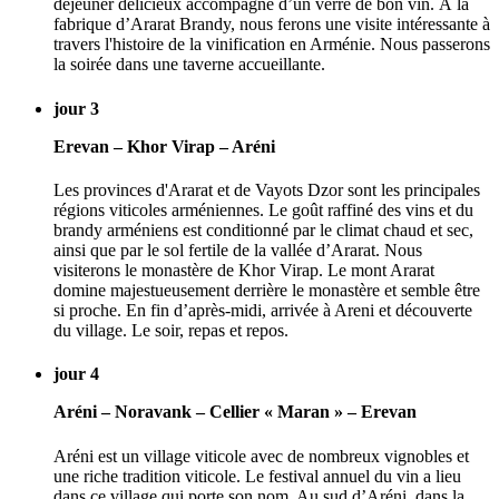
déjeuner délicieux accompagné d’un verre de bon vin. À la
fabrique d’Ararat Brandy, nous ferons une visite intéressante à
travers l'histoire de la vinification en Arménie. Nous passerons
la soirée dans une taverne accueillante.
jour 3
Erevan – Khor Virap – Aréni
Les provinces d'Ararat et de Vayots Dzor sont les principales
régions viticoles arméniennes. Le goût raffiné des vins et du
brandy arméniens est conditionné par le climat chaud et sec,
ainsi que par le sol fertile de la vallée d’Ararat. Nous
visiterons le monastère de Khor Virap. Le mont Ararat
domine majestueusement derrière le monastère et semble être
si proche. En fin d’après-midi, arrivée à Areni et découverte
du village. Le soir, repas et repos.
jour 4
Aréni – Noravank – Cellier « Maran » – Erevan
Aréni est un village viticole avec de nombreux vignobles et
une riche tradition viticole. Le festival annuel du vin a lieu
dans ce village qui porte son nom. Au sud d’Aréni, dans la