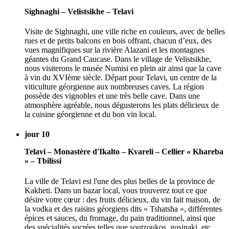
Sighnaghi – Velistsikhe – Telavi
Visite de Sighnaghi, une ville riche en couleurs, avec de belles
rues et de petits balcons en bois offrant, chacun d’eux, des
vues magnifiques sur la rivière Alazani et les montagnes
géantes du Grand Caucase. Dans le village de Velistsikhe,
nous visiterons le musée Numisi en plein air ainsi que la cave
à vin du XVIème siècle. Départ pour Telavi, un centre de la
viticulture géorgienne aux nombreuses caves. La région
possède des vignobles et une très belle cave. Dans une
atmosphère agréable, nous dégusterons les plats délicieux de
la cuisine géorgienne et du bon vin local.
jour 10
Telavi – Monastère d'Ikalto – Kvareli – Cellier « Khareba
» – Tbilissi
La ville de Telavi est l'une des plus belles de la province de
Kakheti. Dans un bazar local, vous trouverez tout ce que
désire votre cœur : des fruits délicieux, du vin fait maison, de
la vodka et des raisins géorgiens dits « Tshatsha », différentes
épices et sauces, du fromage, du pain traditionnel, ainsi que
des spécialités sucrées telles que soutzoukos, gosinaki, etc.