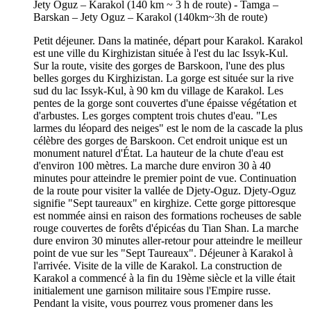
Petit déjeuner. Dans la matinée, départ pour Karakol. Karakol
est une ville du Kirghizistan située à l'est du lac Issyk-Kul.
Sur la route, visite des gorges de Barskoon, l'une des plus
belles gorges du Kirghizistan. La gorge est située sur la rive
sud du lac Issyk-Kul, à 90 km du village de Karakol. Les
pentes de la gorge sont couvertes d'une épaisse végétation et
d'arbustes. Les gorges comptent trois chutes d'eau. "Les
larmes du léopard des neiges" est le nom de la cascade la plus
célèbre des gorges de Barskoon. Cet endroit unique est un
monument naturel d'État. La hauteur de la chute d'eau est
d'environ 100 mètres. La marche dure environ 30 à 40
minutes pour atteindre le premier point de vue. Continuation
de la route pour visiter la vallée de Djety-Oguz. Djety-Oguz
signifie "Sept taureaux" en kirghize. Cette gorge pittoresque
est nommée ainsi en raison des formations rocheuses de sable
rouge couvertes de forêts d'épicéas du Tian Shan. La marche
dure environ 30 minutes aller-retour pour atteindre le meilleur
point de vue sur les "Sept Taureaux". Déjeuner à Karakol à
l'arrivée. Visite de la ville de Karakol. La construction de
Karakol a commencé à la fin du 19ème siècle et la ville était
initialement une garnison militaire sous l'Empire russe.
Pendant la visite, vous pourrez vous promener dans les