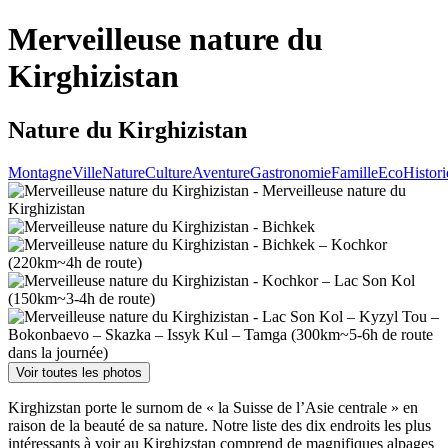
Merveilleuse nature du
Kirghizistan
Nature du Kirghizistan
Montagne
Ville
Nature
Culture
Aventure
Gastronomie
Famille
Eco
Histor
Voir toutes les photos
Kirghizstan porte le surnom de « la Suisse de l’Asie centrale » en
raison de la beauté de sa nature. Notre liste des dix endroits les plus
intéressants à voir au Kirghizstan comprend de magnifiques alpages