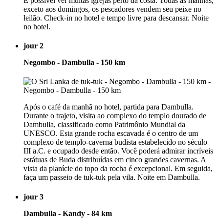
É possível ver muitas igrejas perto da costa. Todas as manhãs,
exceto aos domingos, os pescadores vendem seu peixe no
leilão. Check-in no hotel e tempo livre para descansar. Noite
no hotel.
jour 2
Negombo - Dambulla - 150 km
Após o café da manhã no hotel, partida para Dambulla.
Durante o trajeto, visita ao complexo do templo dourado de
Dambulla, classificado como Patrimônio Mundial da
UNESCO. Esta grande rocha escavada é o centro de um
complexo de templo-caverna budista estabelecido no século
III a.C. e ocupado desde então. Você poderá admirar incríveis
estátuas de Buda distribuídas em cinco grandes cavernas. A
vista da planície do topo da rocha é excepcional. Em seguida,
faça um passeio de tuk-tuk pela vila. Noite em Dambulla.
jour 3
Dambulla - Kandy - 84 km