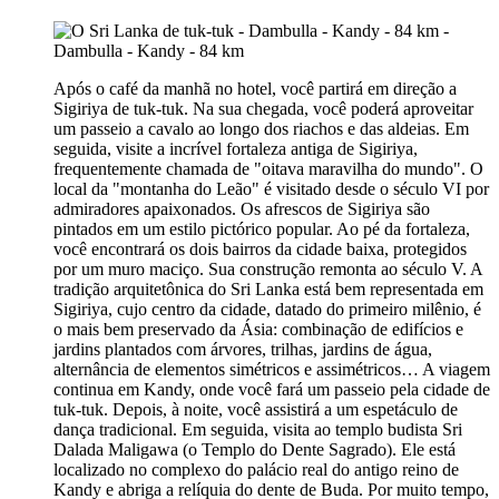
Após o café da manhã no hotel, você partirá em direção a
Sigiriya de tuk-tuk. Na sua chegada, você poderá aproveitar
um passeio a cavalo ao longo dos riachos e das aldeias. Em
seguida, visite a incrível fortaleza antiga de Sigiriya,
frequentemente chamada de "oitava maravilha do mundo". O
local da "montanha do Leão" é visitado desde o século VI por
admiradores apaixonados. Os afrescos de Sigiriya são
pintados em um estilo pictórico popular. Ao pé da fortaleza,
você encontrará os dois bairros da cidade baixa, protegidos
por um muro maciço. Sua construção remonta ao século V. A
tradição arquitetônica do Sri Lanka está bem representada em
Sigiriya, cujo centro da cidade, datado do primeiro milênio, é
o mais bem preservado da Ásia: combinação de edifícios e
jardins plantados com árvores, trilhas, jardins de água,
alternância de elementos simétricos e assimétricos… A viagem
continua em Kandy, onde você fará um passeio pela cidade de
tuk-tuk. Depois, à noite, você assistirá a um espetáculo de
dança tradicional. Em seguida, visita ao templo budista Sri
Dalada Maligawa (o Templo do Dente Sagrado). Ele está
localizado no complexo do palácio real do antigo reino de
Kandy e abriga a relíquia do dente de Buda. Por muito tempo,