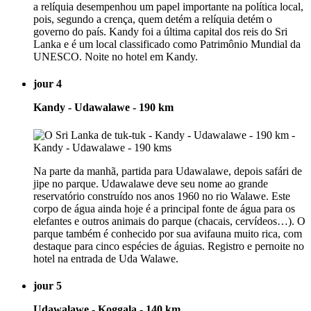
a relíquia desempenhou um papel importante na política local,
pois, segundo a crença, quem detém a relíquia detém o
governo do país. Kandy foi a última capital dos reis do Sri
Lanka e é um local classificado como Patrimônio Mundial da
UNESCO. Noite no hotel em Kandy.
jour 4
Kandy - Udawalawe - 190 km
Na parte da manhã, partida para Udawalawe, depois safári de
jipe no parque. Udawalawe deve seu nome ao grande
reservatório construído nos anos 1960 no rio Walawe. Este
corpo de água ainda hoje é a principal fonte de água para os
elefantes e outros animais do parque (chacais, cervídeos…). O
parque também é conhecido por sua avifauna muito rica, com
destaque para cinco espécies de águias. Registro e pernoite no
hotel na entrada de Uda Walawe.
jour 5
Udawalawe - Koggala - 140 km