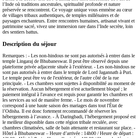
l’Inde où traditions ancestrales, spiritualité profonde et nature
préservée se rencontrent. Ce voyage unique vous emmène au cœur
de villages tribaux authentiques, de temples millénaires et de
paysages enchanteurs. Entre rencontres humaines, artisanat vivant et
patrimoine sacré, vivez une immersion rare dans l’Inde secrète, loin
des sentiers battus.
Description du séjour
Remarques : - Les non-hindous ne sont pas autorisés à entrer dans le
temple Lingaraj de Bhubaneswar. Il peut être observé depuis une
plateforme privée adjacente située à l'extérieur. - Les non-hindous ne
sont pas autorisés à entrer dans le temple de Lord Jagannath à Puri.
Le temple peut être vu de l'extérieur, de l'autre côté de la rue
principale. - Les chambres sont sujettes à disponibilité au moment de
la réservation. Aucun hébergement n'est actuellement bloqué ; le
paiement intégral à l'avance est requis pour garantir les chambres et
les services au sol de manière ferme. - Le mois de novembre
correspond à une haute saison des mariages dans tout l'État de
l’Odisha. Il est donc fortement recommandé de réserver les
hébergements à l’avance. - À Daringbadi, l’hébergement proposé est
le meilleur disponible dans cette région tribale reculée, avec
chambres climatisées, salle de bain attenante et restaurant sur place. -
Hôtel à Bhubaneswar – Heure d’arrivée : 14h00 / Heure de départ :