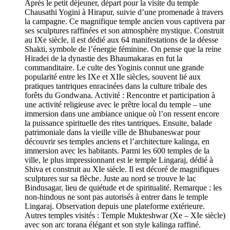
Après le petit déjeuner, départ pour la visite du temple
Chausathi Yogini à Hirapur, suivie d’une promenade à travers
la campagne. Ce magnifique temple ancien vous captivera par
ses sculptures raffinées et son atmosphère mystique. Construit
au IXe siècle, il est dédié aux 64 manifestations de la déesse
Shakti, symbole de l’énergie féminine. On pense que la reine
Hiradei de la dynastie des Bhaumakaras en fut la
commanditaire. Le culte des Yoginis connut une grande
popularité entre les IXe et XIIe siècles, souvent lié aux
pratiques tantriques enracinées dans la culture tribale des
forêts du Gondwana. Activité : Rencontre et participation à
une activité religieuse avec le prêtre local du temple – une
immersion dans une ambiance unique où l’on ressent encore
la puissance spirituelle des rites tantriques. Ensuite, balade
patrimoniale dans la vieille ville de Bhubaneswar pour
découvrir ses temples anciens et l’architecture kalinga, en
immersion avec les habitants. Parmi les 600 temples de la
ville, le plus impressionnant est le temple Lingaraj, dédié à
Shiva et construit au XIe siècle. Il est décoré de magnifiques
sculptures sur sa flèche. Juste au nord se trouve le lac
Bindusagar, lieu de quiétude et de spiritualité. Remarque : les
non-hindous ne sont pas autorisés à entrer dans le temple
Lingaraj. Observation depuis une plateforme extérieure.
Autres temples visités : Temple Mukteshwar (Xe – XIe siècle)
avec son arc torana élégant et son style kalinga raffiné.