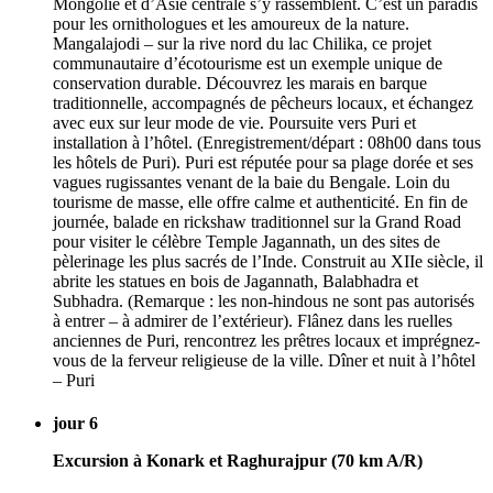
Mongolie et d’Asie centrale s’y rassemblent. C’est un paradis
pour les ornithologues et les amoureux de la nature.
Mangalajodi – sur la rive nord du lac Chilika, ce projet
communautaire d’écotourisme est un exemple unique de
conservation durable. Découvrez les marais en barque
traditionnelle, accompagnés de pêcheurs locaux, et échangez
avec eux sur leur mode de vie. Poursuite vers Puri et
installation à l’hôtel. (Enregistrement/départ : 08h00 dans tous
les hôtels de Puri). Puri est réputée pour sa plage dorée et ses
vagues rugissantes venant de la baie du Bengale. Loin du
tourisme de masse, elle offre calme et authenticité. En fin de
journée, balade en rickshaw traditionnel sur la Grand Road
pour visiter le célèbre Temple Jagannath, un des sites de
pèlerinage les plus sacrés de l’Inde. Construit au XIIe siècle, il
abrite les statues en bois de Jagannath, Balabhadra et
Subhadra. (Remarque : les non-hindous ne sont pas autorisés
à entrer – à admirer de l’extérieur). Flânez dans les ruelles
anciennes de Puri, rencontrez les prêtres locaux et imprégnez-
vous de la ferveur religieuse de la ville. Dîner et nuit à l’hôtel
– Puri
jour 6
Excursion à Konark et Raghurajpur (70 km A/R)