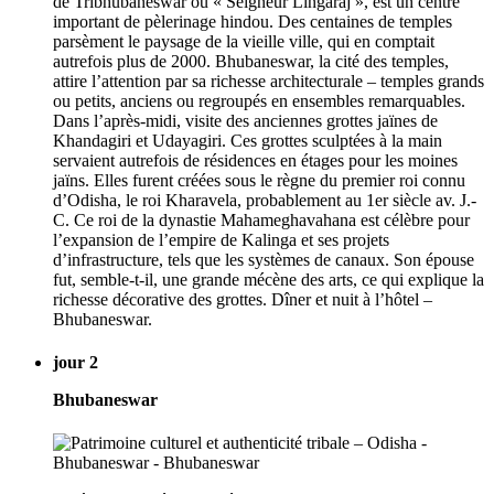
de Tribhubaneswar ou « Seigneur Lingaraj », est un centre
important de pèlerinage hindou. Des centaines de temples
parsèment le paysage de la vieille ville, qui en comptait
autrefois plus de 2000. Bhubaneswar, la cité des temples,
attire l’attention par sa richesse architecturale – temples grands
ou petits, anciens ou regroupés en ensembles remarquables.
Dans l’après-midi, visite des anciennes grottes jaïnes de
Khandagiri et Udayagiri. Ces grottes sculptées à la main
servaient autrefois de résidences en étages pour les moines
jaïns. Elles furent créées sous le règne du premier roi connu
d’Odisha, le roi Kharavela, probablement au 1er siècle av. J.-
C. Ce roi de la dynastie Mahameghavahana est célèbre pour
l’expansion de l’empire de Kalinga et ses projets
d’infrastructure, tels que les systèmes de canaux. Son épouse
fut, semble-t-il, une grande mécène des arts, ce qui explique la
richesse décorative des grottes. Dîner et nuit à l’hôtel –
Bhubaneswar.
jour 2
Bhubaneswar