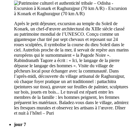
Après le petit déjeuner, excursion au temple du Soleil de
Konark, un chef-d'œuvre architectural du XIIIe siècle classé
au patrimoine mondial de l’UNESCO. Conçu comme un
gigantesque char tiré par sept chevaux et reposant sur 24
roues sculptées, il symbolise la course du dieu Soleil dans le
ciel. Autrefois proche de la mer, il servait de repère aux marins
européens qui le surnommaient « la Pagode Noire ».
Rabindranath Tagore a écrit : « Ici, le langage de la pierre
dépasse le langage des hommes ». Visite du village de
pêcheurs local pour échanger avec la communauté. Dans
l’après-midi, découverte du village artisanal de Raghurajpur,
où chaque foyer pratique un art traditionnel : pattachitra
(peintures sur tissu), gravure sur feuilles de palmier, sculptures
sur bois, jouets en bois... Le travail est réparti entre les
membres de la famille : les hommes peignent, les femmes
préparent les matériaux. Baladez-vous dans le village, admirez
les fresques murales et observez les artisans à l’œuvre. Dîner
et nuit à l’hôtel – Puri
jour 7